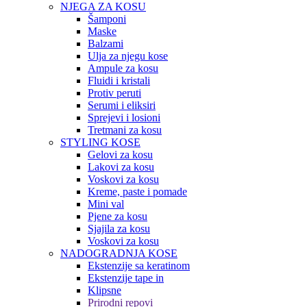
NJEGA ZA KOSU
Šamponi
Maske
Balzami
Ulja za njegu kose
Ampule za kosu
Fluidi i kristali
Protiv peruti
Serumi i eliksiri
Sprejevi i losioni
Tretmani za kosu
STYLING KOSE
Gelovi za kosu
Lakovi za kosu
Voskovi za kosu
Kreme, paste i pomade
Mini val
Pjene za kosu
Sjajila za kosu
Voskovi za kosu
NADOGRADNJA KOSE
Ekstenzije sa keratinom
Ekstenzije tape in
Klipsne
Prirodni repovi