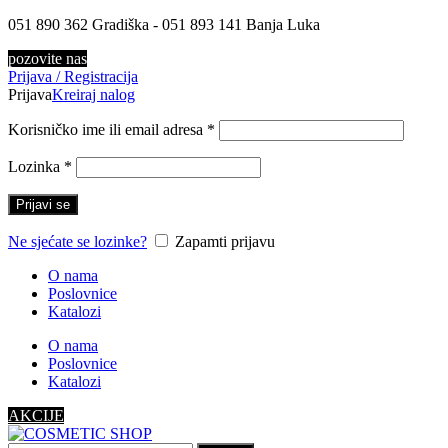
051 890 362 Gradiška - 051 893 141 Banja Luka
pozovite nas
Prijava / Registracija
Prijava
Kreiraj nalog
Korisničko ime ili email adresa
*
Lozinka
*
Prijavi se
Ne sjećate se lozinke?
Zapamti prijavu
O nama
Poslovnice
Katalozi
O nama
Poslovnice
Katalozi
AKCIJE