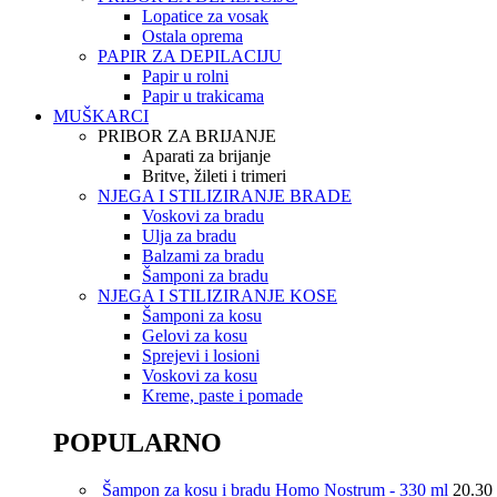
Lopatice za vosak
Ostala oprema
PAPIR ZA DEPILACIJU
Papir u rolni
Papir u trakicama
MUŠKARCI
PRIBOR ZA BRIJANJE
Aparati za brijanje
Britve, žileti i trimeri
NJEGA I STILIZIRANJE BRADE
Voskovi za bradu
Ulja za bradu
Balzami za bradu
Šamponi za bradu
NJEGA I STILIZIRANJE KOSE
Šamponi za kosu
Gelovi za kosu
Sprejevi i losioni
Voskovi za kosu
Kreme, paste i pomade
POPULARNO
Šampon za kosu i bradu Homo Nostrum - 330 ml
20.30