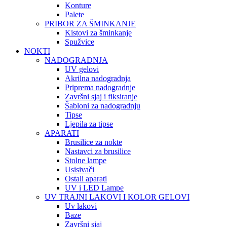
Konture
Palete
PRIBOR ZA ŠMINKANJE
Kistovi za šminkanje
Spužvice
NOKTI
NADOGRADNJA
UV gelovi
Akrilna nadogradnja
Priprema nadogradnje
Završni sjaj i fiksiranje
Šabloni za nadogradnju
Tipse
Ljepila za tipse
APARATI
Brusilice za nokte
Nastavci za brusilice
Stolne lampe
Usisivači
Ostali aparati
UV i LED Lampe
UV TRAJNI LAKOVI I KOLOR GELOVI
Uv lakovi
Baze
Završni sjaj