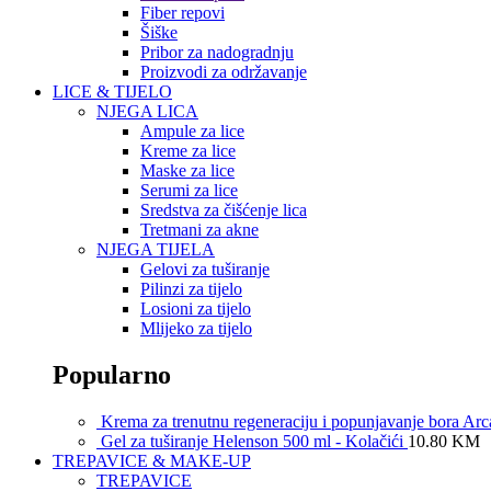
Fiber repovi
Šiške
Pribor za nadogradnju
Proizvodi za održavanje
LICE & TIJELO
NJEGA LICA
Ampule za lice
Kreme za lice
Maske za lice
Serumi za lice
Sredstva za čišćenje lica
Tretmani za akne
NJEGA TIJELA
Gelovi za tuširanje
Pilinzi za tijelo
Losioni za tijelo
Mlijeko za tijelo
Popularno
Krema za trenutnu regeneraciju i popunjavanje bora A
Gel za tuširanje Helenson 500 ml - Kolačići
10.80
KM
TREPAVICE & MAKE-UP
TREPAVICE