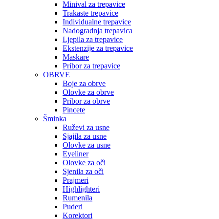
Minival za trepavice
Trakaste trepavice
Individualne trepavice
Nadogradnja trepavica
Ljepila za trepavice
Ekstenzije za trepavice
Maskare
Pribor za trepavice
OBRVE
Boje za obrve
Olovke za obrve
Pribor za obrve
Pincete
Šminka
Ruževi za usne
Sjajila za usne
Olovke za usne
Eyeliner
Olovke za oči
Sjenila za oči
Prajmeri
Highlighteri
Rumenila
Puderi
Korektori