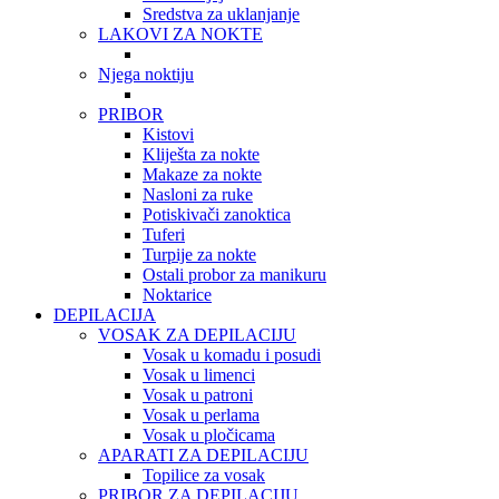
Sredstva za uklanjanje
LAKOVI ZA NOKTE
Njega noktiju
PRIBOR
Kistovi
Kliješta za nokte
Makaze za nokte
Nasloni za ruke
Potiskivači zanoktica
Tuferi
Turpije za nokte
Ostali probor za manikuru
Noktarice
DEPILACIJA
VOSAK ZA DEPILACIJU
Vosak u komadu i posudi
Vosak u limenci
Vosak u patroni
Vosak u perlama
Vosak u pločicama
APARATI ZA DEPILACIJU
Topilice za vosak
PRIBOR ZA DEPILACIJU