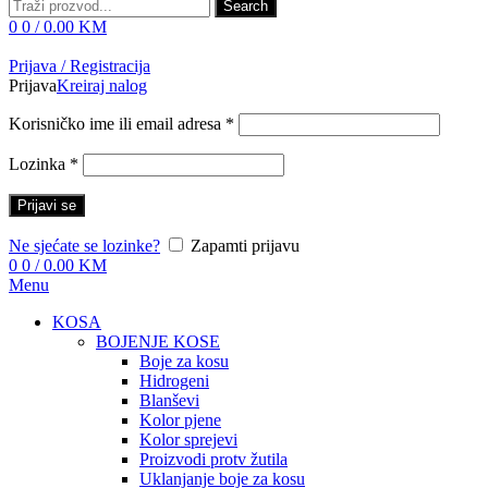
Search
0
0
/
0.00
KM
Prijava / Registracija
Prijava
Kreiraj nalog
Korisničko ime ili email adresa
*
Lozinka
*
Prijavi se
Ne sjećate se lozinke?
Zapamti prijavu
0
0
/
0.00
KM
Menu
KOSA
BOJENJE KOSE
Boje za kosu
Hidrogeni
Blanševi
Kolor pjene
Kolor sprejevi
Proizvodi protv žutila
Uklanjanje boje za kosu