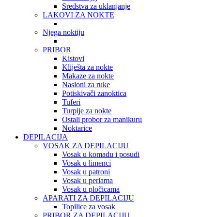
Sredstva za uklanjanje
LAKOVI ZA NOKTE
Njega noktiju
PRIBOR
Kistovi
Kliješta za nokte
Makaze za nokte
Nasloni za ruke
Potiskivači zanoktica
Tuferi
Turpije za nokte
Ostali probor za manikuru
Noktarice
DEPILACIJA
VOSAK ZA DEPILACIJU
Vosak u komadu i posudi
Vosak u limenci
Vosak u patroni
Vosak u perlama
Vosak u pločicama
APARATI ZA DEPILACIJU
Topilice za vosak
PRIBOR ZA DEPILACIJU