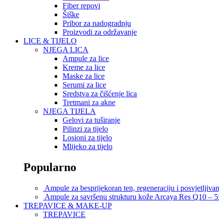
Fiber repovi
Šiške
Pribor za nadogradnju
Proizvodi za održavanje
LICE & TIJELO
NJEGA LICA
Ampule za lice
Kreme za lice
Maske za lice
Serumi za lice
Sredstva za čišćenje lica
Tretmani za akne
NJEGA TIJELA
Gelovi za tuširanje
Pilinzi za tijelo
Losioni za tijelo
Mlijeko za tijelo
Popularno
Ampule za besprijekoran ten, regeneraciju i posvjetljiv
Ampule za savršenu strukturu kože Arcaya Res Q10 – 
TREPAVICE & MAKE-UP
TREPAVICE