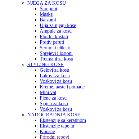
NJEGA ZA KOSU
Šamponi
Maske
Balzami
Ulja za njegu kose
Ampule za kosu
Fluidi i kristali
Protiv peruti
Serumi i eliksiri
Sprejevi i losioni
Tretmani za kosu
STYLING KOSE
Gelovi za kosu
Lakovi za kosu
Voskovi za kosu
Kreme, paste i pomade
Mini val
Pjene za kosu
Sjajila za kosu
Voskovi za kosu
NADOGRADNJA KOSE
Ekstenzije sa keratinom
Ekstenzije tape in
Klipsne
Prirodni repovi