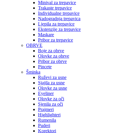
Minival za trepavice
Trakaste trepavice
Individualne trepavice
Nadogradnja trepavica
Ljepila za trepavice
Ekstenzije za trepavice
Maskare
Pribor za trepavice
OBRVE
Boje za obrve
Olovke za obrve
Pribor za obrve
Pincete
Šminka
Ruževi za usne
Sjajila za usne
Olovke za usne
Eyeliner
Olovke za oči
Sjenila za oči
Prajmeri
Highlighteri
Rumenila
Puderi
Korektori