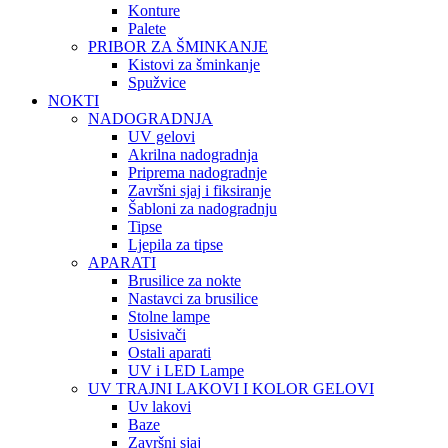
Konture
Palete
PRIBOR ZA ŠMINKANJE
Kistovi za šminkanje
Spužvice
NOKTI
NADOGRADNJA
UV gelovi
Akrilna nadogradnja
Priprema nadogradnje
Završni sjaj i fiksiranje
Šabloni za nadogradnju
Tipse
Ljepila za tipse
APARATI
Brusilice za nokte
Nastavci za brusilice
Stolne lampe
Usisivači
Ostali aparati
UV i LED Lampe
UV TRAJNI LAKOVI I KOLOR GELOVI
Uv lakovi
Baze
Završni sjaj