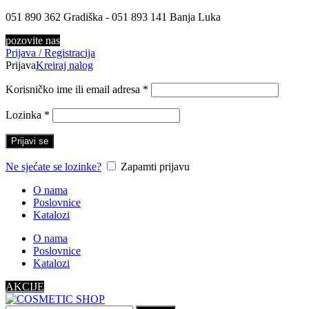
051 890 362 Gradiška - 051 893 141 Banja Luka
pozovite nas
Prijava / Registracija
Prijava
Kreiraj nalog
Korisničko ime ili email adresa
*
Lozinka
*
Prijavi se
Ne sjećate se lozinke?
Zapamti prijavu
O nama
Poslovnice
Katalozi
O nama
Poslovnice
Katalozi
AKCIJE