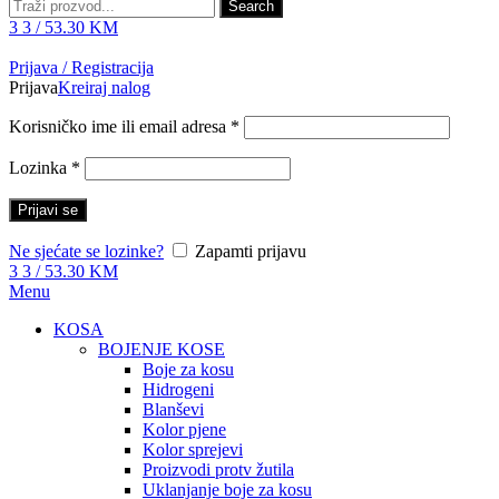
Search
3
3
/
53.30
KM
Prijava / Registracija
Prijava
Kreiraj nalog
Korisničko ime ili email adresa
*
Lozinka
*
Prijavi se
Ne sjećate se lozinke?
Zapamti prijavu
3
3
/
53.30
KM
Menu
KOSA
BOJENJE KOSE
Boje za kosu
Hidrogeni
Blanševi
Kolor pjene
Kolor sprejevi
Proizvodi protv žutila
Uklanjanje boje za kosu