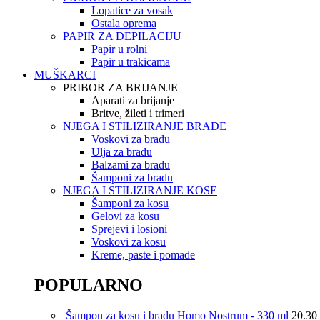
Lopatice za vosak
Ostala oprema
PAPIR ZA DEPILACIJU
Papir u rolni
Papir u trakicama
MUŠKARCI
PRIBOR ZA BRIJANJE
Aparati za brijanje
Britve, žileti i trimeri
NJEGA I STILIZIRANJE BRADE
Voskovi za bradu
Ulja za bradu
Balzami za bradu
Šamponi za bradu
NJEGA I STILIZIRANJE KOSE
Šamponi za kosu
Gelovi za kosu
Sprejevi i losioni
Voskovi za kosu
Kreme, paste i pomade
POPULARNO
Šampon za kosu i bradu Homo Nostrum - 330 ml
20.30