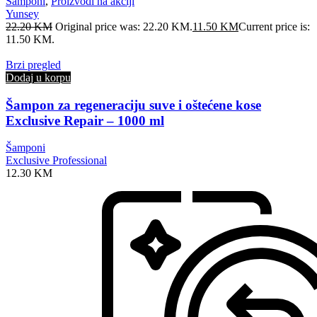
Šamponi
,
Proizvodi na akciji
Yunsey
22.20
KM
Original price was: 22.20 KM.
11.50
KM
Current price is:
11.50 KM.
Brzi pregled
Dodaj u korpu
Šampon za regeneraciju suve i oštećene kose
Exclusive Repair – 1000 ml
Šamponi
Exclusive Professional
12.30
KM