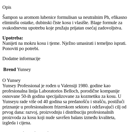
Opis
Šampon sa aromom lubenice formulisan sa neutralnim Ph, efikasno
eliminišu ostatke, dubinski čiste kosu i vlasište. Blage formule za
svakodnevnu upotrebu koje pružaju prijatan osećaj zadovoljstva.
Upotreba:
Nanijeti na mokru kosu i tjeme. Nježno umasirati i temeljno isprati.
Ponoviti po potrebi.
Dodatne informacije
Brend
Yunsey
O Yunsey
Yunsey Professional je rođen u Valensiji 1980. godine kao
profesionalna linija Laboratorios Belloch, porodične kompanije
osnovane 50-ih godina specijalizovane za kozmetiku za kosu. U
Yunseyu rade više od 40 godina sa predanošću i strašću, postižući
priznanje u profesionalnom frizerskom sektoru i održavajući cilj od
prvog dana: razvoj, proizvodnju i distribuciju profesionalnih
proizvoda za kosu koji nude savršen balans između kvaliteta,
izgleda i cijena.