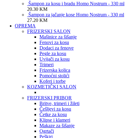
Šampon za kosu i bradu Homo Nostrum - 330 ml
20.30
KM
Šampon za jačanje kose Homo Nostrum - 330 ml
27.20
KM
OPREMA
FRIZERSKI SALON
Mašinice za šišanje
Fenovi za kosu
Dodaci za fenove
Pegle za kosu
Uvijači za kosu
Trimeri
Frizerska kolica
Pomoćni stolići
Koferi i torbe
KOZMETIČKI SALON
FRIZERSKI PRIBOR
Britve, trimeri i žileti
Češljevi za kosu
Četke za kosu
Klipse i klameri
Makaze za šišanje
Ogrtači
Peškiri