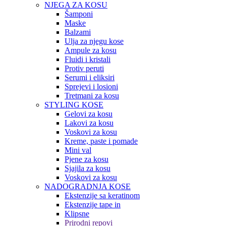
NJEGA ZA KOSU
Šamponi
Maske
Balzami
Ulja za njegu kose
Ampule za kosu
Fluidi i kristali
Protiv peruti
Serumi i eliksiri
Sprejevi i losioni
Tretmani za kosu
STYLING KOSE
Gelovi za kosu
Lakovi za kosu
Voskovi za kosu
Kreme, paste i pomade
Mini val
Pjene za kosu
Sjajila za kosu
Voskovi za kosu
NADOGRADNJA KOSE
Ekstenzije sa keratinom
Ekstenzije tape in
Klipsne
Prirodni repovi