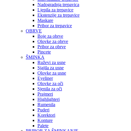
Nadogradnja trepavica
Ljepila za trepavice
Ekstenzije za trepavice
Maskare
Pribor za trepavice
OBRVE
Boje za obrve
Olovke za obrve
Pribor za obrve
Pincete
ŠMINKA
Ruževi za usne
Sjajila za usne
Olovke za usne
Eyeliner
Olovke za oči
Sjenila za oči
Prajmeri
Highlighteri
Rumenila
Puderi
Korektori
Konture
Palete
PRIBOR ZA ŠMINKANJE