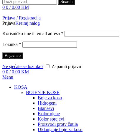
Search
0
0
/
0.00
KM
Prijava / Registracija
Prijava
Kreiraj nalog
Korisničko ime ili email adresa
*
Lozinka
*
Prijavi se
Ne sjećate se lozinke?
Zapamti prijavu
0
0
/
0.00
KM
Menu
KOSA
BOJENJE KOSE
Boje za kosu
Hidrogeni
Blanševi
Kolor pjene
Kolor sprejevi
Proizvodi protv žutila
Uklanjanje boje za kosu