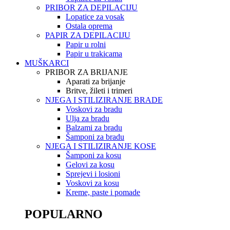
PRIBOR ZA DEPILACIJU
Lopatice za vosak
Ostala oprema
PAPIR ZA DEPILACIJU
Papir u rolni
Papir u trakicama
MUŠKARCI
PRIBOR ZA BRIJANJE
Aparati za brijanje
Britve, žileti i trimeri
NJEGA I STILIZIRANJE BRADE
Voskovi za bradu
Ulja za bradu
Balzami za bradu
Šamponi za bradu
NJEGA I STILIZIRANJE KOSE
Šamponi za kosu
Gelovi za kosu
Sprejevi i losioni
Voskovi za kosu
Kreme, paste i pomade
POPULARNO