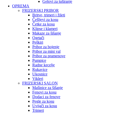
Gelovi za tuširanje
OPREMA
FRIZERSKI PRIBOR
Britve, trimeri i žileti
Češljevi za kosu
Četke za kosu
Klipse i klameri
Makaze za šišanje
Ogrtači
Peškiri
Pribor za bojenje
Pribor za mini val
Pribor za pramenove
Pumpice
Radne kecelje
Rukavice
Ukosnice
Vikleri
FRIZERSKI SALON
Mašinice za šišanje
Fenovi za kosu
Dodaci za fenove
Pegle za kosu
Uvijači za kosu
Trimeri