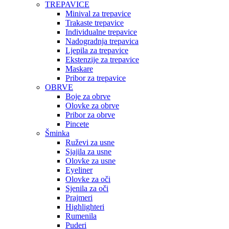
TREPAVICE
Minival za trepavice
Trakaste trepavice
Individualne trepavice
Nadogradnja trepavica
Ljepila za trepavice
Ekstenzije za trepavice
Maskare
Pribor za trepavice
OBRVE
Boje za obrve
Olovke za obrve
Pribor za obrve
Pincete
Šminka
Ruževi za usne
Sjajila za usne
Olovke za usne
Eyeliner
Olovke za oči
Sjenila za oči
Prajmeri
Highlighteri
Rumenila
Puderi