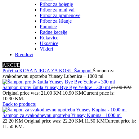
Pribor za bojenje
Pribor za mini val
Pribor za pramenove
Pribor za šišanje
Pumpice
Radne kecelje
Rukavice
Ukosnice
Vikleri
Brendovi
AKCIJE
Početna
KOSA
NJEGA ZA KOSU
Šamponi
Šampon za
svakodnevnu upotrebu Yunsey Lubenica – 1000 ml
Šampon protiv žutila Yunsey Bye Bye Yellow - 300 ml
21.00
KM
Original price was: 21.00 KM.
10.90
KM
Current price is:
10.90 KM.
Back to products
Šampon za svakodnevnu upotrebu Yunsey Kupina - 1000 ml
22.20
KM
Original price was: 22.20 KM.
11.50
KM
Current price is:
11.50 KM.
-48%