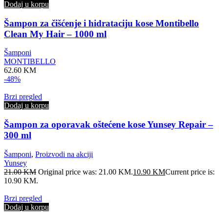
Dodaj u korpu
Šampon za čišćenje i hidrataciju kose Montibello
Clean My Hair – 1000 ml
Šamponi
MONTIBELLO
62.60
KM
-48%
Brzi pregled
Dodaj u korpu
Šampon za oporavak oštećene kose Yunsey Repair –
300 ml
Šamponi
,
Proizvodi na akciji
Yunsey
21.00
KM
Original price was: 21.00 KM.
10.90
KM
Current price is:
10.90 KM.
Brzi pregled
Dodaj u korpu