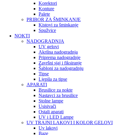
Korektori
Konture
Palete
PRIBOR ZA ŠMINKANJE
Kistovi za šminkanje
Spužvice
NOKTI
NADOGRADNJA
UV gelovi
Akrilna nadogradnja
Priprema nadogradnje
Završni sjaj i fiksiranje
Šabloni za nadogradnju
Tipse
Ljepila za tipse
APARATI
Brusilice za nokte
Nastavci za brusilice
Stolne lampe
Usisivači
Ostali aparati
UV i LED Lampe
UV TRAJNI LAKOVI I KOLOR GELOVI
Uv lakovi
Baze