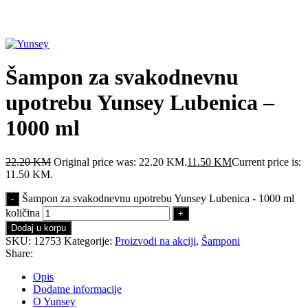
Click to enlarge
Šampon za svakodnevnu
upotrebu Yunsey Lubenica –
1000 ml
22.20
KM
Original price was: 22.20 KM.
11.50
KM
Current price is:
11.50 KM.
Šampon za svakodnevnu upotrebu Yunsey Lubenica - 1000 ml
količina
Dodaj u korpu
SKU:
12753
Kategorije:
Proizvodi na akciji
,
Šamponi
Share:
Opis
Dodatne informacije
O Yunsey