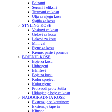
Balzami
Serumi i eliksiri
Tretmani za kosu
Ulja za njegu kose
Sjajila za kosu
STYLING KOSE
Voskovi za kosu
Gelovi za kosu
Lakovi za kosu
Mini val
Pjene za kosu
Kreme, paste i pomade
BOJENJE KOSE
Boje za kosu
Hidrogeni
Blanševi
Boje za kosu
Kolor sprejevi
Kolor pjene
Proizvodi protv žutila
Uklanjanje boje za kosu
NADOGRADNJA KOSE
Ekstenzije sa keratinom
Ekstenzije tape in
Klipsne