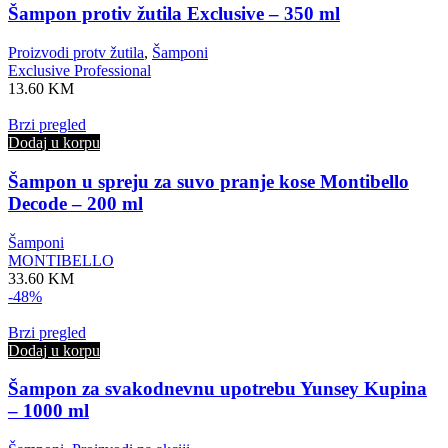
Šampon protiv žutila Exclusive – 350 ml
Proizvodi protv žutila
,
Šamponi
Exclusive Professional
13.60
KM
Brzi pregled
Dodaj u korpu
Šampon u spreju za suvo pranje kose Montibello
Decode – 200 ml
Šamponi
MONTIBELLO
33.60
KM
-48%
Brzi pregled
Dodaj u korpu
Šampon za svakodnevnu upotrebu Yunsey Kupina
– 1000 ml