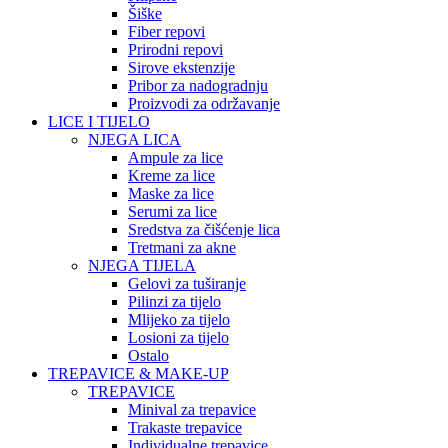
Šiške
Fiber repovi
Prirodni repovi
Sirove ekstenzije
Pribor za nadogradnju
Proizvodi za održavanje
LICE I TIJELO
NJEGA LICA
Ampule za lice
Kreme za lice
Maske za lice
Serumi za lice
Sredstva za čišćenje lica
Tretmani za akne
NJEGA TIJELA
Gelovi za tuširanje
Pilinzi za tijelo
Mlijeko za tijelo
Losioni za tijelo
Ostalo
TREPAVICE & MAKE-UP
TREPAVICE
Minival za trepavice
Trakaste trepavice
Individualne trepavice