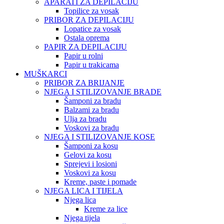
APARATI ZA DEPILACIJU
Topilice za vosak
PRIBOR ZA DEPILACIJU
Lopatice za vosak
Ostala oprema
PAPIR ZA DEPILACIJU
Papir u rolni
Papir u trakicama
MUŠKARCI
PRIBOR ZA BRIJANJE
NJEGA I STILIZOVANJE BRADE
Šamponi za bradu
Balzami za bradu
Ulja za bradu
Voskovi za bradu
NJEGA I STILIZOVANJE KOSE
Šamponi za kosu
Gelovi za kosu
Sprejevi i losioni
Voskovi za kosu
Kreme, paste i pomade
NJEGA LICA I TIJELA
Njega lica
Kreme za lice
Njega tijela