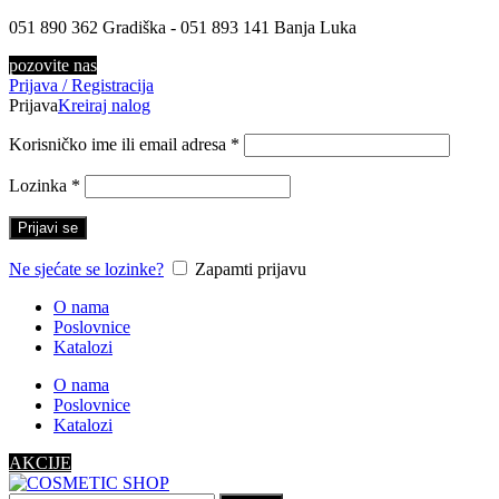
051 890 362 Gradiška - 051 893 141 Banja Luka
pozovite nas
Prijava / Registracija
Prijava
Kreiraj nalog
Korisničko ime ili email adresa
*
Lozinka
*
Prijavi se
Ne sjećate se lozinke?
Zapamti prijavu
O nama
Poslovnice
Katalozi
O nama
Poslovnice
Katalozi
AKCIJE