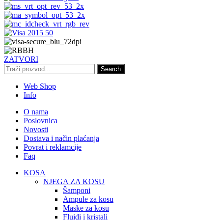
ZATVORI
Search
Web Shop
Info
O nama
Poslovnica
Novosti
Dostava i način plaćanja
Povrat i reklamcije
Faq
KOSA
NJEGA ZA KOSU
Šamponi
Ampule za kosu
Maske za kosu
Fluidi i kristali