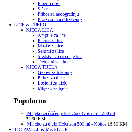
Fiber repovi
Šiške
Pribor za nadogradnju
Proizvodi za održavanje
LICE & TIJELO
NJEGA LICA
Ampule za lice
Kreme za lice
Maske za lice
Serumi za lice
Sredstva za čišćenje lica
Tretmani za akne
NJEGA TIJELA
Gelovi za tuširanje
Pilinzi za tijelo
Losioni za tijelo
Mlijeko za tijelo
Popularno
Mlijeko za čišćenje lica Cura Nostrum - 200 ml
25.90
KM
Mlijeko za tijelo Helenson 500 ml - Kokos
16.50
KM
TREPAVICE & MAKE-UP