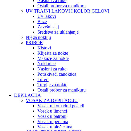
Nasloni za ruke
Ostali probor za manikuru
UV TRAJNI LAKOVI I KOLOR GELOVI
Uv lakovi
Baze
Završni sjaj
Sredstva za uklanjanje
Njega noktiju
PRIBOR
Kistovi
Kliješta za nokte
Makaze za nokte
Noktarice
Nasloni za ruke
Potiskivači zanoktica
Tuferi
Turpije za nokte
Ostali probor za manikuru
DEPILACIJA
VOSAK ZA DEPILACIJU
Vosak u komadu i posudi
Vosak u limenci
Vosak u patroni
Vosak u perlama
Vosak u pločicama