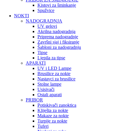
Kistovi za šminkanje
Spužvice
NOKTI
NADOGRADNJA
UV gelovi
Akrilna nadogradnja
Priprema nadogradnje
Završni sjaj i fiksiranje
Šabloni za nadogradnju
Tipse
Ljepila za tipse
APARATI
UV i LED Lampe
Brusilice za nokte
Nastavci za brusilice
Stolne lampe
Usisivači
Ostali aparati
PRIBOR
Potiskivači zanoktica
Kliješta za nokte
Makaze za nokte
Turpije za nokte
Tuferi