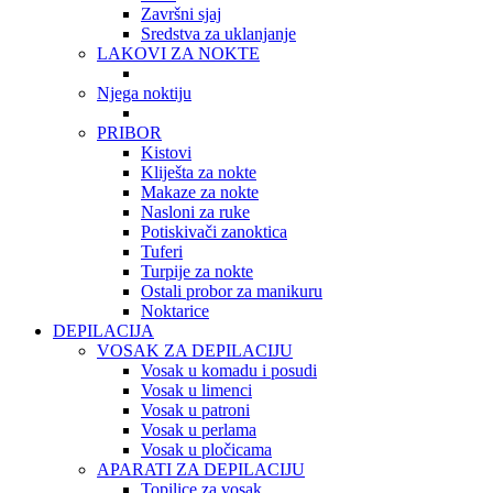
Završni sjaj
Sredstva za uklanjanje
LAKOVI ZA NOKTE
Njega noktiju
PRIBOR
Kistovi
Kliješta za nokte
Makaze za nokte
Nasloni za ruke
Potiskivači zanoktica
Tuferi
Turpije za nokte
Ostali probor za manikuru
Noktarice
DEPILACIJA
VOSAK ZA DEPILACIJU
Vosak u komadu i posudi
Vosak u limenci
Vosak u patroni
Vosak u perlama
Vosak u pločicama
APARATI ZA DEPILACIJU
Topilice za vosak