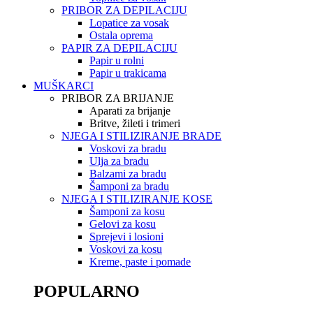
PRIBOR ZA DEPILACIJU
Lopatice za vosak
Ostala oprema
PAPIR ZA DEPILACIJU
Papir u rolni
Papir u trakicama
MUŠKARCI
PRIBOR ZA BRIJANJE
Aparati za brijanje
Britve, žileti i trimeri
NJEGA I STILIZIRANJE BRADE
Voskovi za bradu
Ulja za bradu
Balzami za bradu
Šamponi za bradu
NJEGA I STILIZIRANJE KOSE
Šamponi za kosu
Gelovi za kosu
Sprejevi i losioni
Voskovi za kosu
Kreme, paste i pomade
POPULARNO