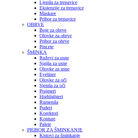
Ljepila za trepavice
Ekstenzije za trepavice
Maskare
Pribor za trepavice
OBRVE
Boje za obrve
Olovke za obrve
Pribor za obrve
Pincete
ŠMINKA
Ruževi za usne
Sjajila za usne
Olovke za usne
Eyeliner
Olovke za oči
Sjenila za oči
Prajmeri
Highlighteri
Rumenila
Puderi
Korektori
Konture
Palete
PRIBOR ZA ŠMINKANJE
Kistovi za šminkanje