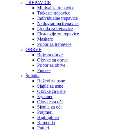
TREPAVICE
Minival za trepavice
Trakaste trepavice
Individualne trepavice
Nadogradnja trepavica
Ljepila za trepavice
Ekstenzije za trepavice
Maskare
Pribor za trepavice
OBRVE
Boje za obrve
Olovke za obrve
Pribor za obrve
Pincete
Šminka
Ruževi za usne
Sjajila za usne
Olovke za usne
Eyeliner
Olovke za oči
Sjenila za oči
Prajmeri
Highlighteri
Rumenila
Puderi