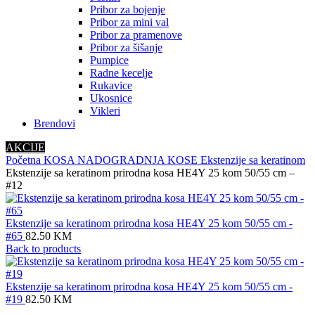
Pribor za bojenje
Pribor za mini val
Pribor za pramenove
Pribor za šišanje
Pumpice
Radne kecelje
Rukavice
Ukosnice
Vikleri
Brendovi
AKCIJE
Početna
KOSA
NADOGRADNJA KOSE
Ekstenzije sa keratinom
Ekstenzije sa keratinom prirodna kosa HE4Y 25 kom 50/55 cm –
#12
Ekstenzije sa keratinom prirodna kosa HE4Y 25 kom 50/55 cm -
#65
82.50
KM
Back to products
Ekstenzije sa keratinom prirodna kosa HE4Y 25 kom 50/55 cm -
#19
82.50
KM