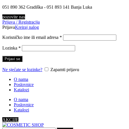
051 890 362 Gradiška - 051 893 141 Banja Luka
pozovite nas
Prijava / Registracija
Prijava
Kreiraj nalog
Korisničko ime ili email adresa
*
Lozinka
*
Prijavi se
Ne sjećate se lozinke?
Zapamti prijavu
O nama
Poslovnice
Katalozi
O nama
Poslovnice
Katalozi
AKCIJE