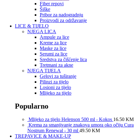
Fiber repovi
Šiške
Pribor za nadogradnju
Proizvodi za održavanje
LICE & TIJELO
NJEGA LICA
Ampule za lice
Kreme za lice
Maske za lice
Serumi za lice
Sredstva za čišćenje lica
Tretmani za akne
NJEGA TIJELA
Gelovi za tuširanje
Pilinzi za tijelo
Losioni za tijelo
Mlijeko za tijelo
Popularno
Mlijeko za tijelo Helenson 500 ml - Kokos
16.50
KM
Krema za smanjivanje znakova umora oko očiju Cura
Nostrum Renewal - 30 ml
49.50
KM
TREPAVICE & MAKE-UP