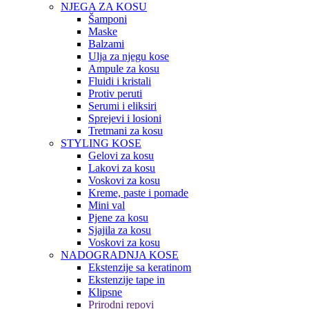
NJEGA ZA KOSU
Šamponi
Maske
Balzami
Ulja za njegu kose
Ampule za kosu
Fluidi i kristali
Protiv peruti
Serumi i eliksiri
Sprejevi i losioni
Tretmani za kosu
STYLING KOSE
Gelovi za kosu
Lakovi za kosu
Voskovi za kosu
Kreme, paste i pomade
Mini val
Pjene za kosu
Sjajila za kosu
Voskovi za kosu
NADOGRADNJA KOSE
Ekstenzije sa keratinom
Ekstenzije tape in
Klipsne
Prirodni repovi