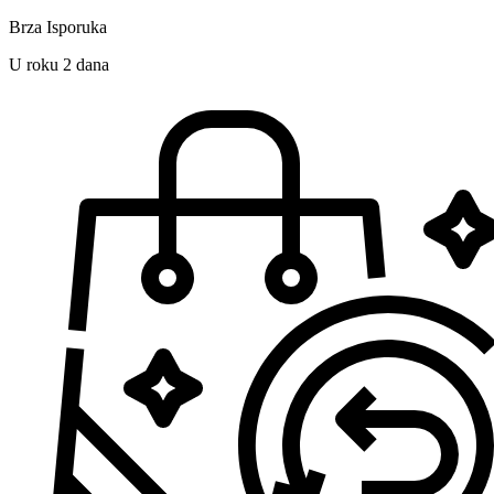
Brza Isporuka
U roku 2 dana