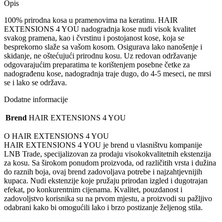
Opis
100% prirodna kosa u pramenovima na keratinu. HAIR
EXTENSIONS 4 YOU nadogradnja kose nudi visok kvalitet
svakog pramena, kao i čvrstinu i postojanost kose, koja se
besprekorno slaže sa vašom kosom. Osigurava lako nanošenje i
skidanje, ne oštećujući prirodnu kosu. Uz redovan održavanje
odgovarajućim preparatima te korištenjem posebne četke za
nadograđenu kose, nadogradnja traje dugo, do 4-5 meseci, ne mrsi
se i lako se održava.
Dodatne informacije
Brend
HAIR EXTENSIONS 4 YOU
O HAIR EXTENSIONS 4 YOU
HAIR EXTENSIONS 4 YOU je brend u vlasništvu kompanije
LNB Trade, specijalizovan za prodaju visokokvalitetnih ekstenzija
za kosu. Sa širokom ponudom proizvoda, od različitih vrsta i dužina
do raznih boja, ovaj brend zadovoljava potrebe i najzahtjevnijih
kupaca. Nudi ekstenzije koje pružaju prirodan izgled i dugotrajan
efekat, po konkurentnim cijenama. Kvalitet, pouzdanost i
zadovoljstvo korisnika su na prvom mjestu, a proizvodi su pažljivo
odabrani kako bi omogućili lako i brzo postizanje željenog stila.