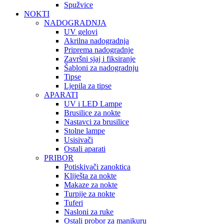
Spužvice
NOKTI
NADOGRADNJA
UV gelovi
Akrilna nadogradnja
Priprema nadogradnje
Završni sjaj i fiksiranje
Šabloni za nadogradnju
Tipse
Ljepila za tipse
APARATI
UV i LED Lampe
Brusilice za nokte
Nastavci za brusilice
Stolne lampe
Usisivači
Ostali aparati
PRIBOR
Potiskivači zanoktica
Kliješta za nokte
Makaze za nokte
Turpije za nokte
Tuferi
Nasloni za ruke
Ostali probor za manikuru