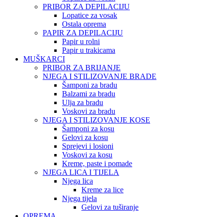
PRIBOR ZA DEPILACIJU
Lopatice za vosak
Ostala oprema
PAPIR ZA DEPILACIJU
Papir u rolni
Papir u trakicama
MUŠKARCI
PRIBOR ZA BRIJANJE
NJEGA I STILIZOVANJE BRADE
Šamponi za bradu
Balzami za bradu
Ulja za bradu
Voskovi za bradu
NJEGA I STILIZOVANJE KOSE
Šamponi za kosu
Gelovi za kosu
Sprejevi i losioni
Voskovi za kosu
Kreme, paste i pomade
NJEGA LICA I TIJELA
Njega lica
Kreme za lice
Njega tijela
Gelovi za tuširanje
OPREMA