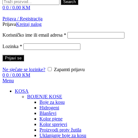
Search
0
0
/
0.00
KM
Prijava / Registracija
Prijava
Kreiraj nalog
Korisničko ime ili email adresa
*
Lozinka
*
Prijavi se
Ne sjećate se lozinke?
Zapamti prijavu
0
0
/
0.00
KM
Menu
KOSA
BOJENJE KOSE
Boje za kosu
Hidrogeni
Blanševi
Kolor pjene
Kolor sprejevi
Proizvodi protv žutila
Uklanjanje boje za kosu