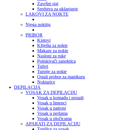
Završni sjaj
Sredstva za uklanjanje
LAKOVI ZA NOKTE
Njega noktiju
PRIBOR
Kistovi
Kliješta za nokte
Makaze za nokte
Nasloni za ruke
Potiskivači zanoktica
Tuferi
Turpije za nokte
Ostali probor za manikuru
Noktarice
DEPILACIJA
VOSAK ZA DEPILACIJU
Vosak u komadu i posudi
Vosak u limenci
Vosak u patroni
Vosak u perlama
Vosak u pločicama
APARATI ZA DEPILACIJU
Topilice za vosak