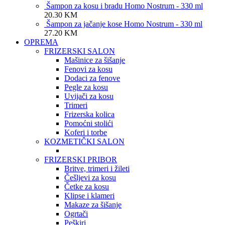
Šampon za kosu i bradu Homo Nostrum - 330 ml
20.30
KM
Šampon za jačanje kose Homo Nostrum - 330 ml
27.20
KM
OPREMA
FRIZERSKI SALON
Mašinice za šišanje
Fenovi za kosu
Dodaci za fenove
Pegle za kosu
Uvijači za kosu
Trimeri
Frizerska kolica
Pomoćni stolići
Koferi i torbe
KOZMETIČKI SALON
FRIZERSKI PRIBOR
Britve, trimeri i žileti
Češljevi za kosu
Četke za kosu
Klipse i klameri
Makaze za šišanje
Ogrtači
Peškiri