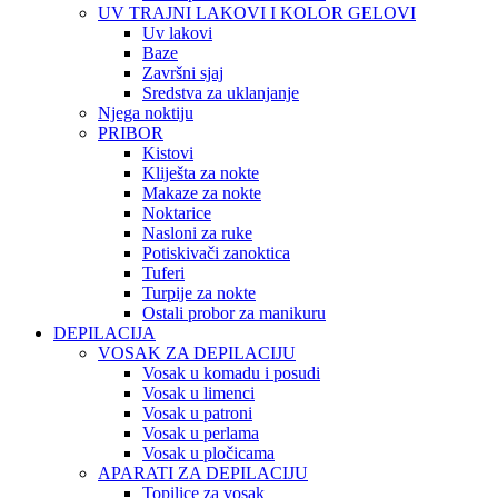
UV TRAJNI LAKOVI I KOLOR GELOVI
Uv lakovi
Baze
Završni sjaj
Sredstva za uklanjanje
Njega noktiju
PRIBOR
Kistovi
Kliješta za nokte
Makaze za nokte
Noktarice
Nasloni za ruke
Potiskivači zanoktica
Tuferi
Turpije za nokte
Ostali probor za manikuru
DEPILACIJA
VOSAK ZA DEPILACIJU
Vosak u komadu i posudi
Vosak u limenci
Vosak u patroni
Vosak u perlama
Vosak u pločicama
APARATI ZA DEPILACIJU
Topilice za vosak