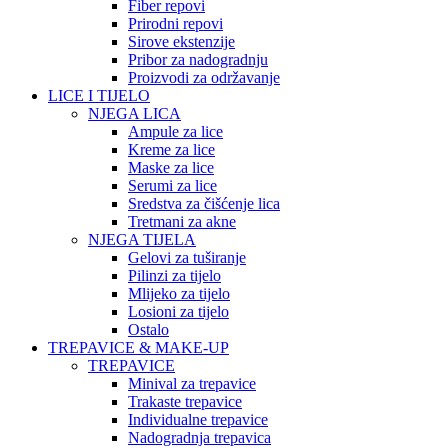
Fiber repovi
Prirodni repovi
Sirove ekstenzije
Pribor za nadogradnju
Proizvodi za održavanje
LICE I TIJELO
NJEGA LICA
Ampule za lice
Kreme za lice
Maske za lice
Serumi za lice
Sredstva za čišćenje lica
Tretmani za akne
NJEGA TIJELA
Gelovi za tuširanje
Pilinzi za tijelo
Mlijeko za tijelo
Losioni za tijelo
Ostalo
TREPAVICE & MAKE-UP
TREPAVICE
Minival za trepavice
Trakaste trepavice
Individualne trepavice
Nadogradnja trepavica