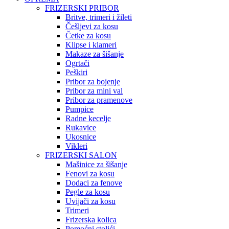
FRIZERSKI PRIBOR
Britve, trimeri i žileti
Češljevi za kosu
Četke za kosu
Klipse i klameri
Makaze za šišanje
Ogrtači
Peškiri
Pribor za bojenje
Pribor za mini val
Pribor za pramenove
Pumpice
Radne kecelje
Rukavice
Ukosnice
Vikleri
FRIZERSKI SALON
Mašinice za šišanje
Fenovi za kosu
Dodaci za fenove
Pegle za kosu
Uvijači za kosu
Trimeri
Frizerska kolica
Pomoćni stolići