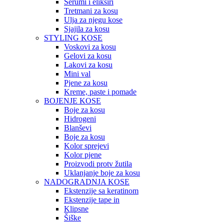
Serumi i eliksiri
Tretmani za kosu
Ulja za njegu kose
Sjajila za kosu
STYLING KOSE
Voskovi za kosu
Gelovi za kosu
Lakovi za kosu
Mini val
Pjene za kosu
Kreme, paste i pomade
BOJENJE KOSE
Boje za kosu
Hidrogeni
Blanševi
Boje za kosu
Kolor sprejevi
Kolor pjene
Proizvodi protv žutila
Uklanjanje boje za kosu
NADOGRADNJA KOSE
Ekstenzije sa keratinom
Ekstenzije tape in
Klipsne
Šiške