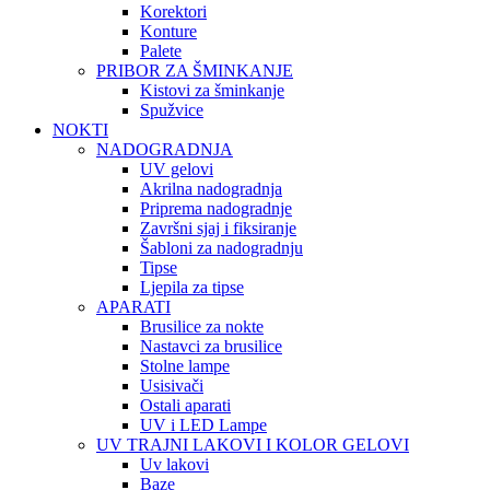
Korektori
Konture
Palete
PRIBOR ZA ŠMINKANJE
Kistovi za šminkanje
Spužvice
NOKTI
NADOGRADNJA
UV gelovi
Akrilna nadogradnja
Priprema nadogradnje
Završni sjaj i fiksiranje
Šabloni za nadogradnju
Tipse
Ljepila za tipse
APARATI
Brusilice za nokte
Nastavci za brusilice
Stolne lampe
Usisivači
Ostali aparati
UV i LED Lampe
UV TRAJNI LAKOVI I KOLOR GELOVI
Uv lakovi
Baze