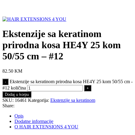
Click to enlarge
Ekstenzije sa keratinom
prirodna kosa HE4Y 25 kom
50/55 cm – #12
82.50
KM
Ekstenzije sa keratinom prirodna kosa HE4Y 25 kom 50/55 cm -
#12 količina
Dodaj u korpu
SKU:
16461
Kategorija:
Ekstenzije sa keratinom
Share:
Opis
Dodatne informacije
O HAIR EXTENSIONS 4 YOU