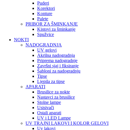
Puderi
Korektori
Konture
Palete
PRIBOR ZA ŠMINKANJE
Kistovi za šminkanje
Spužvice
NOKTI
NADOGRADNJA
UV gelovi
Akrilna nadogradnja
Priprema nadogradnje
Završni sjaj i fiksiranje
Šabloni za nadogradnju
Tipse
Ljepila za tipse
APARATI
Brusilice za nokte
Nastavci za brusilice
Stolne lampe
Usisivači
Ostali aparati
UV i LED Lampe
UV TRAJNI LAKOVI I KOLOR GELOVI
Uv lakovi