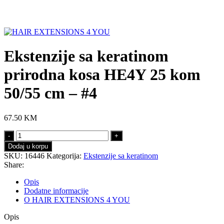
Click to enlarge
Ekstenzije sa keratinom
prirodna kosa HE4Y 25 kom
50/55 cm – #4
67.50
KM
Ekstenzije
sa
Dodaj u korpu
keratinom
SKU:
16446
Kategorija:
Ekstenzije sa keratinom
prirodna
Share:
kosa
HE4Y
Opis
25
Dodatne informacije
kom
O HAIR EXTENSIONS 4 YOU
50/55
cm
Opis