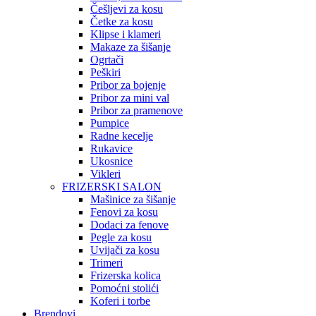
Češljevi za kosu
Četke za kosu
Klipse i klameri
Makaze za šišanje
Ogrtači
Peškiri
Pribor za bojenje
Pribor za mini val
Pribor za pramenove
Pumpice
Radne kecelje
Rukavice
Ukosnice
Vikleri
FRIZERSKI SALON
Mašinice za šišanje
Fenovi za kosu
Dodaci za fenove
Pegle za kosu
Uvijači za kosu
Trimeri
Frizerska kolica
Pomoćni stolići
Koferi i torbe
Brendovi