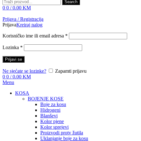
Search
0
0
/
0.00
KM
Prijava / Registracija
Prijava
Kreiraj nalog
Korisničko ime ili email adresa
*
Lozinka
*
Prijavi se
Ne sjećate se lozinke?
Zapamti prijavu
0
0
/
0.00
KM
Menu
KOSA
BOJENJE KOSE
Boje za kosu
Hidrogeni
Blanševi
Kolor pjene
Kolor sprejevi
Proizvodi protv žutila
Uklanjanje boje za kosu