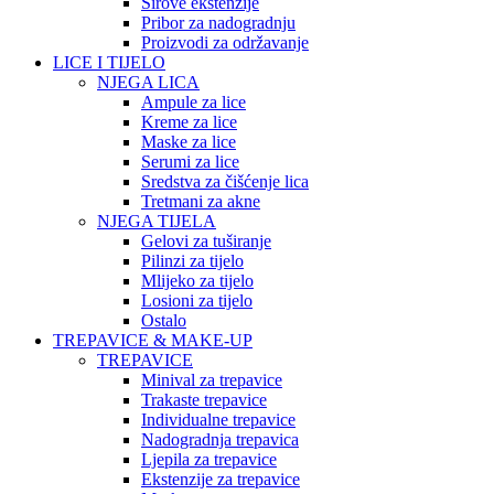
Sirove ekstenzije
Pribor za nadogradnju
Proizvodi za održavanje
LICE I TIJELO
NJEGA LICA
Ampule za lice
Kreme za lice
Maske za lice
Serumi za lice
Sredstva za čišćenje lica
Tretmani za akne
NJEGA TIJELA
Gelovi za tuširanje
Pilinzi za tijelo
Mlijeko za tijelo
Losioni za tijelo
Ostalo
TREPAVICE & MAKE-UP
TREPAVICE
Minival za trepavice
Trakaste trepavice
Individualne trepavice
Nadogradnja trepavica
Ljepila za trepavice
Ekstenzije za trepavice