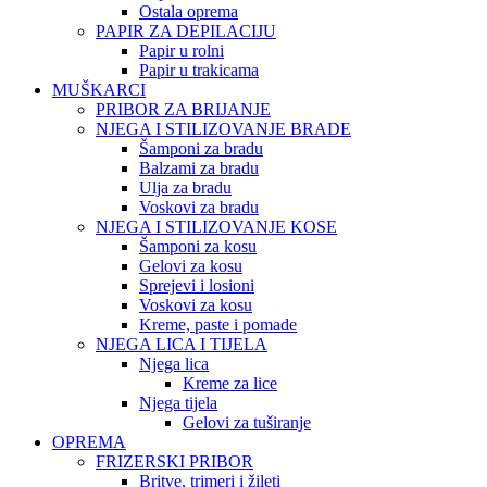
Ostala oprema
PAPIR ZA DEPILACIJU
Papir u rolni
Papir u trakicama
MUŠKARCI
PRIBOR ZA BRIJANJE
NJEGA I STILIZOVANJE BRADE
Šamponi za bradu
Balzami za bradu
Ulja za bradu
Voskovi za bradu
NJEGA I STILIZOVANJE KOSE
Šamponi za kosu
Gelovi za kosu
Sprejevi i losioni
Voskovi za kosu
Kreme, paste i pomade
NJEGA LICA I TIJELA
Njega lica
Kreme za lice
Njega tijela
Gelovi za tuširanje
OPREMA
FRIZERSKI PRIBOR
Britve, trimeri i žileti