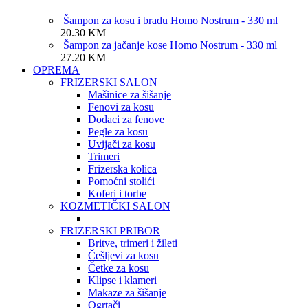
Šampon za kosu i bradu Homo Nostrum - 330 ml
20.30
KM
Šampon za jačanje kose Homo Nostrum - 330 ml
27.20
KM
OPREMA
FRIZERSKI SALON
Mašinice za šišanje
Fenovi za kosu
Dodaci za fenove
Pegle za kosu
Uvijači za kosu
Trimeri
Frizerska kolica
Pomoćni stolići
Koferi i torbe
KOZMETIČKI SALON
FRIZERSKI PRIBOR
Britve, trimeri i žileti
Češljevi za kosu
Četke za kosu
Klipse i klameri
Makaze za šišanje
Ogrtači