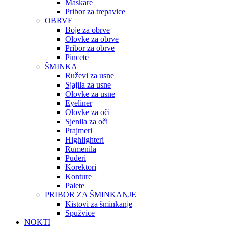
Maskare
Pribor za trepavice
OBRVE
Boje za obrve
Olovke za obrve
Pribor za obrve
Pincete
ŠMINKA
Ruževi za usne
Sjajila za usne
Olovke za usne
Eyeliner
Olovke za oči
Sjenila za oči
Prajmeri
Highlighteri
Rumenila
Puderi
Korektori
Konture
Palete
PRIBOR ZA ŠMINKANJE
Kistovi za šminkanje
Spužvice
NOKTI