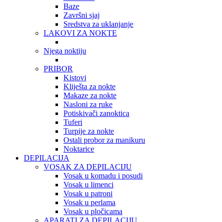
Baze
Završni sjaj
Sredstva za uklanjanje
LAKOVI ZA NOKTE
Njega noktiju
PRIBOR
Kistovi
Kliješta za nokte
Makaze za nokte
Nasloni za ruke
Potiskivači zanoktica
Tuferi
Turpije za nokte
Ostali probor za manikuru
Noktarice
DEPILACIJA
VOSAK ZA DEPILACIJU
Vosak u komadu i posudi
Vosak u limenci
Vosak u patroni
Vosak u perlama
Vosak u pločicama
APARATI ZA DEPILACIJU