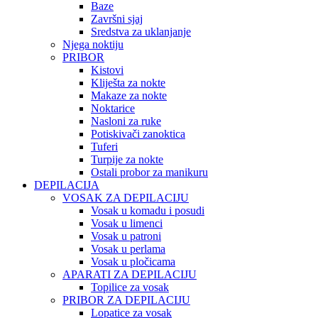
Baze
Završni sjaj
Sredstva za uklanjanje
Njega noktiju
PRIBOR
Kistovi
Kliješta za nokte
Makaze za nokte
Noktarice
Nasloni za ruke
Potiskivači zanoktica
Tuferi
Turpije za nokte
Ostali probor za manikuru
DEPILACIJA
VOSAK ZA DEPILACIJU
Vosak u komadu i posudi
Vosak u limenci
Vosak u patroni
Vosak u perlama
Vosak u pločicama
APARATI ZA DEPILACIJU
Topilice za vosak
PRIBOR ZA DEPILACIJU
Lopatice za vosak