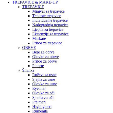
TREPAVICE & MAKE-UP
TREPAVICE
Minival za trepavice
Trakaste trepavice
Individualne trepavice
Nadogradnja trepavica
Ljepila za trepavice
Ekstenzije za trepavice
Maskare
Pribor za trepavice
OBRVE
Boje za obrve
Olovke za obrve
Pribor za obrve
Pincete
Šminka
Ruževi za usne
Sjajila za usne
Olovke za usne
Eyeliner
Olovke za oči
Sjenila za oči
Prajmeri
Highlighteri
Rumenila