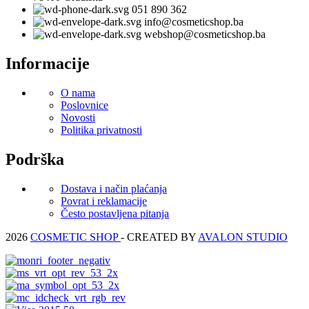
051 890 362
info@cosmeticshop.ba
webshop@cosmeticshop.ba
Informacije
O nama
Poslovnice
Novosti
Politika privatnosti
Podrška
Dostava i način plaćanja
Povrat i reklamacije
Često postavljena pitanja
2026
COSMETIC SHOP
- CREATED BY
AVALON STUDIO