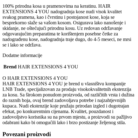
-
#4
100% prirodna kosa u pramenovima na keratinu. HAIR
količina
EXTENSIONS 4 YOU nadogradnja kose nudi visok kvalitet
svakog pramena, kao i čvrstinu i postojanost kose, koja se
besprekorno slaže sa vašom kosom. Osigurava lako nanošenje i
skidanje, ne oštećujući prirodnu kosu. Uz redovan održavanje
odgovarajućim preparatima te korištenjem posebne četke za
nadograđenu kose, nadogradnja traje dugo, do 4-5 meseci, ne mrsi
se i lako se održava.
Dodatne informacije
Brend
HAIR EXTENSIONS 4 YOU
O HAIR EXTENSIONS 4 YOU
HAIR EXTENSIONS 4 YOU je brend u vlasništvu kompanije
LNB Trade, specijalizovan za prodaju visokokvalitetnih ekstenzija
za kosu. Sa širokom ponudom proizvoda, od različitih vrsta i dužina
do raznih boja, ovaj brend zadovoljava potrebe i najzahtjevnijih
kupaca. Nudi ekstenzije koje pružaju prirodan izgled i dugotrajan
efekat, po konkurentnim cijenama. Kvalitet, pouzdanost i
zadovoljstvo korisnika su na prvom mjestu, a proizvodi su pažljivo
odabrani kako bi omogućili lako i brzo postizanje željenog stila.
Povezani proizvodi