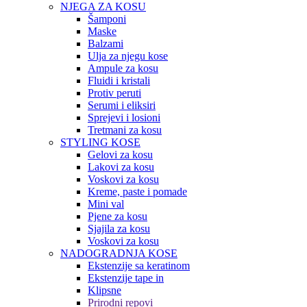
NJEGA ZA KOSU
Šamponi
Maske
Balzami
Ulja za njegu kose
Ampule za kosu
Fluidi i kristali
Protiv peruti
Serumi i eliksiri
Sprejevi i losioni
Tretmani za kosu
STYLING KOSE
Gelovi za kosu
Lakovi za kosu
Voskovi za kosu
Kreme, paste i pomade
Mini val
Pjene za kosu
Sjajila za kosu
Voskovi za kosu
NADOGRADNJA KOSE
Ekstenzije sa keratinom
Ekstenzije tape in
Klipsne
Prirodni repovi