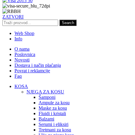
ZATVORI
Search
Web Shop
Info
O nama
Poslovnica
Novosti
Dostava i način plaćanja
Povrat i reklamcije
Faq
KOSA
NJEGA ZA KOSU
Šamponi
Ampule za kosu
Maske za kosu
Fluidi i kristali
Balzami
Serumi i eliksiri
Tretmani za kosu