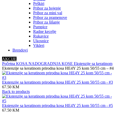
Peškiri
Pribor za bojenje
Pribor za mini val
Pribor za pramenove
Pribor za šišanje
Pumpice
Radne kecelje
Rukavice
Ukosnice
Vikleri
Brendovi
AKCIJE
Početna
KOSA
NADOGRADNJA KOSE
Ekstenzije sa keratinom
Ekstenzije sa keratinom prirodna kosa HE4Y 25 kom 50/55 cm – #4
Ekstenzije sa keratinom prirodna kosa HE4Y 25 kom 50/55 cm - #3
67.50
KM
Back to products
Ekstenzije sa keratinom prirodna kosa HE4Y 25 kom 50/55 cm - #5
67.50
KM