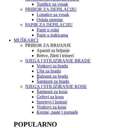
Topilice za vosak
PRIBOR ZA DEPILACIJU
Lopatice za vosak
Ostala oprema
PAPIR ZA DEPILACIJU
Papir u rolni
Papir u trakicama
MUŠKARCI
PRIBOR ZA BRIJANJE
Aparati za brijanje
Britve, žileti i trimeri
NJEGA I STILIZIRANJE BRADE
Voskovi za bradu
Ulja za bradu
Balzami za bradu
Šamponi za bradu
NJEGA I STILIZIRANJE KOSE
Šamponi za kosu
Gelovi za kosu
Sprejevi i losioni
Voskovi za kosu
Kreme, paste i pomade
POPULARNO