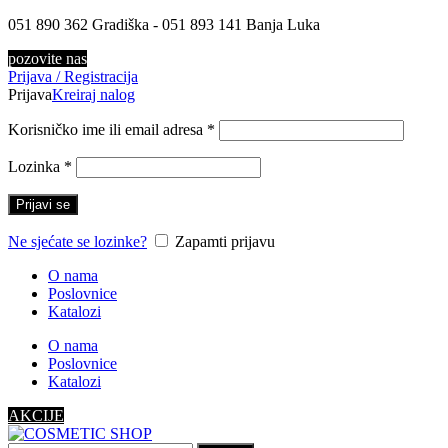
051 890 362 Gradiška - 051 893 141 Banja Luka
pozovite nas
Prijava / Registracija
Prijava
Kreiraj nalog
Korisničko ime ili email adresa
*
Lozinka
*
Prijavi se
Ne sjećate se lozinke?
Zapamti prijavu
O nama
Poslovnice
Katalozi
O nama
Poslovnice
Katalozi
AKCIJE