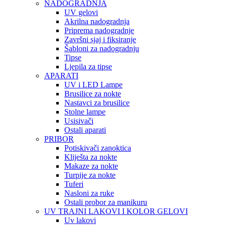
NADOGRADNJA
UV gelovi
Akrilna nadogradnja
Priprema nadogradnje
Završni sjaj i fiksiranje
Šabloni za nadogradnju
Tipse
Ljepila za tipse
APARATI
UV i LED Lampe
Brusilice za nokte
Nastavci za brusilice
Stolne lampe
Usisivači
Ostali aparati
PRIBOR
Potiskivači zanoktica
Kliješta za nokte
Makaze za nokte
Turpije za nokte
Tuferi
Nasloni za ruke
Ostali probor za manikuru
UV TRAJNI LAKOVI I KOLOR GELOVI
Uv lakovi