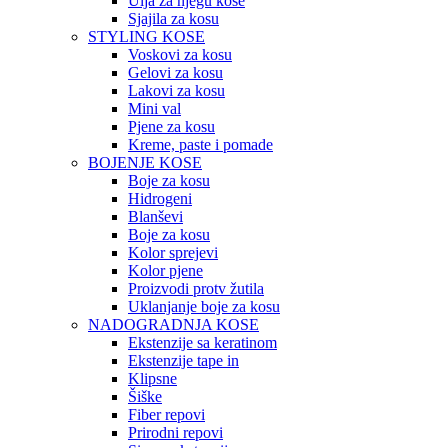
Ulja za njegu kose
Sjajila za kosu
STYLING KOSE
Voskovi za kosu
Gelovi za kosu
Lakovi za kosu
Mini val
Pjene za kosu
Kreme, paste i pomade
BOJENJE KOSE
Boje za kosu
Hidrogeni
Blanševi
Boje za kosu
Kolor sprejevi
Kolor pjene
Proizvodi protv žutila
Uklanjanje boje za kosu
NADOGRADNJA KOSE
Ekstenzije sa keratinom
Ekstenzije tape in
Klipsne
Šiške
Fiber repovi
Prirodni repovi