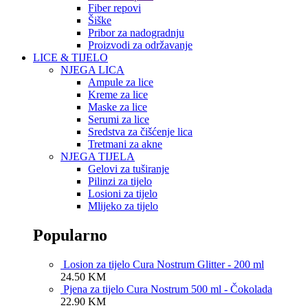
Fiber repovi
Šiške
Pribor za nadogradnju
Proizvodi za održavanje
LICE & TIJELO
NJEGA LICA
Ampule za lice
Kreme za lice
Maske za lice
Serumi za lice
Sredstva za čišćenje lica
Tretmani za akne
NJEGA TIJELA
Gelovi za tuširanje
Pilinzi za tijelo
Losioni za tijelo
Mlijeko za tijelo
Popularno
Losion za tijelo Cura Nostrum Glitter - 200 ml
24.50
KM
Pjena za tijelo Cura Nostrum 500 ml - Čokolada
22.90
KM