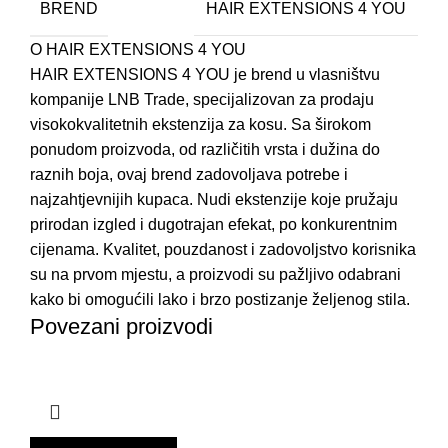
BREND
HAIR EXTENSIONS 4 YOU
P
S
O HAIR EXTENSIONS 4 YOU
HAIR EXTENSIONS 4 YOU je brend u vlasništvu
P
kompanije LNB Trade, specijalizovan za prodaju
P
visokokvalitetnih ekstenzija za kosu. Sa širokom
ponudom proizvoda, od različitih vrsta i dužina do
T
raznih boja, ovaj brend zadovoljava potrebe i
M
najzahtjevnijih kupaca. Nudi ekstenzije koje pružaju
prirodan izgled i dugotrajan efekat, po konkurentnim
T
cijenama. Kvalitet, pouzdanost i zadovoljstvo korisnika
I
su na prvom mjestu, a proizvodi su pažljivo odabrani
N
kako bi omogućili lako i brzo postizanje željenog stila.
Povezani proizvodi
L
E
M
P