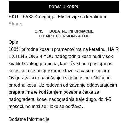
H
DODAJ U KORPU
B
SKU:
16532
Kategorija:
Ekstenzije sa keratinom
B
Share:
OPIS
DODATNE INFORMACIJE
K
O HAIR EXTENSIONS 4 YOU
Opis
K
100% prirodna kosa u pramenovima na keratinu. HAIR
P
EXTENSIONS 4 YOU nadogradnja kose nudi visok
U
kvalitet svakog pramena, kao i čvrstinu i postojanost
kose, koja se besprekorno slaže sa vašom kosom.
N
Osigurava lako nanošenje i skidanje, ne oštećujući
E
prirodnu kosu. Uz redovan održavanje odgovarajućim
E
preparatima te korištenjem posebne četke za
nadograđenu kose, nadogradnja traje dugo, do 4-5
K
meseci, ne mrsi se i lako se održava.
Š
Dodatne informacije
F