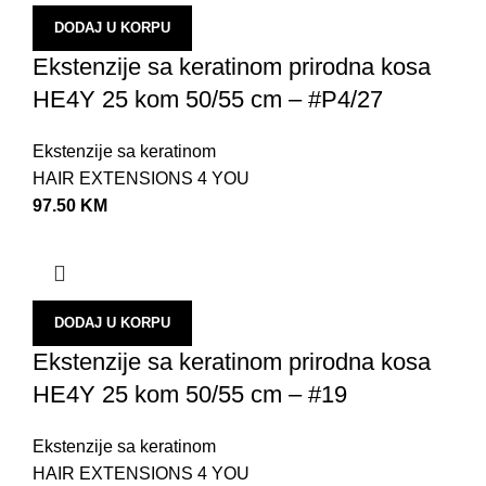
K
DODAJ U KORPU
M
Ekstenzije sa keratinom prirodna kosa
T
HE4Y 25 kom 50/55 cm – #P4/27
T
Ekstenzije sa keratinom
N
HAIR EXTENSIONS 4 YOU
O
97.50
KM
U
U
B
DODAJ U KORPU
Z
Ekstenzije sa keratinom prirodna kosa
S
HE4Y 25 kom 50/55 cm – #19
N
Ekstenzije sa keratinom
P
HAIR EXTENSIONS 4 YOU