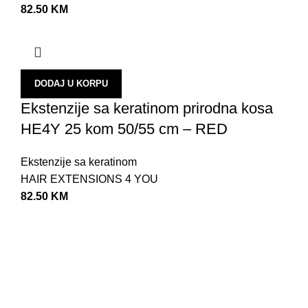
K
82.50
KM
K
M
N
DODAJ U KORPU
N
Ekstenzije sa keratinom prirodna kosa
P
HE4Y 25 kom 50/55 cm – RED
T
Ekstenzije sa keratinom
T
HAIR EXTENSIONS 4 YOU
O
82.50
KM
V
V
V
V