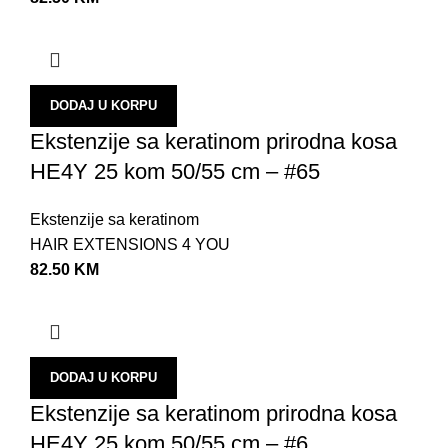
H
R
P
DODAJ U KORPU
K
Ekstenzije sa keratinom prirodna kosa
K
HE4Y 25 kom 50/55 cm – #65
P
P
Ekstenzije sa keratinom
HAIR EXTENSIONS 4 YOU
K
82.50
KM
S
N
U
DODAJ U KORPU
A
Ekstenzije sa keratinom prirodna kosa
P
HE4Y 25 kom 50/55 cm – #6