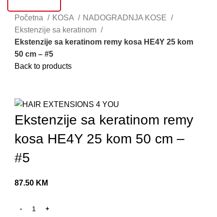
AKCIJE
S
Početna
KOSA
NADOGRADNJA KOSE
T
Ekstenzije sa keratinom
Ekstenzije sa keratinom remy kosa HE4Y 25 kom
U
50 cm – #5
S
Back to products
S
Click to enlarge
V
G
Ekstenzije sa keratinom remy
L
kosa HE4Y 25 kom 50 cm –
M
#5
P
K
87.50
KM
B
B