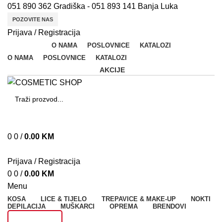
051 890 362 Gradiška - 051 893 141 Banja Luka
POZOVITE NAS
Prijava / Registracija
O NAMA
POSLOVNICE
KATALOZI
O NAMA
POSLOVNICE
KATALOZI
AKCIJE
SEARCH
N
0
0
/
0.00
KM
Š
Prijava / Registracija
A
0
0
/
0.00
KM
M
Menu
Fl
KOSA
LICE & TIJELO
TREPAVICE & MAKE-UP
NOKTI
DEPILACIJA
MUŠKARCI
OPREMA
BRENDOVI
B