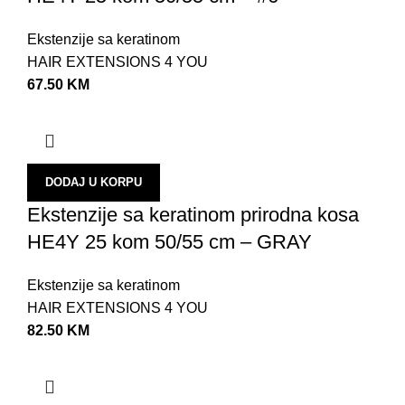
Z
Ekstenzije sa keratinom
Š
HAIR EXTENSIONS 4 YOU
T
67.50
KM
L
A
U
DODAJ U KORPU
B
Ekstenzije sa keratinom prirodna kosa
N
HE4Y 25 kom 50/55 cm – GRAY
S
Ekstenzije sa keratinom
U
HAIR EXTENSIONS 4 YOU
O
82.50
KM
P
P