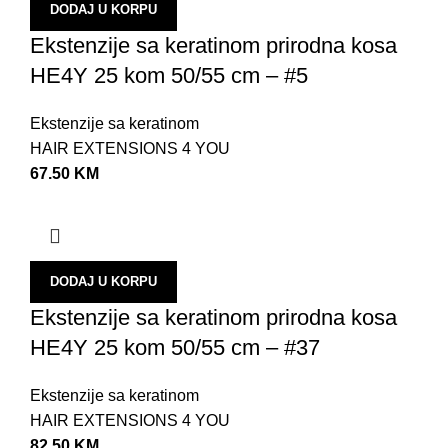
DODAJ U KORPU
O
Ekstenzije sa keratinom prirodna kosa
B
HE4Y 25 kom 50/55 cm – #5
O
P
Ekstenzije sa keratinom
HAIR EXTENSIONS 4 YOU
P
67.50
KM
Š
R
S
DODAJ U KORPU
O
Ekstenzije sa keratinom prirodna kosa
E
HE4Y 25 kom 50/55 cm – #37
O
S
Ekstenzije sa keratinom
HAIR EXTENSIONS 4 YOU
P
82.50
KM