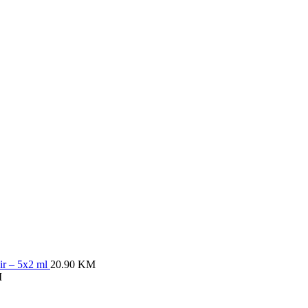
air – 5x2 ml
20.90
KM
M