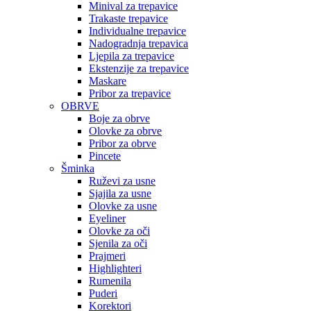
Minival za trepavice
Trakaste trepavice
Individualne trepavice
Nadogradnja trepavica
Ljepila za trepavice
Ekstenzije za trepavice
Maskare
Pribor za trepavice
OBRVE
Boje za obrve
Olovke za obrve
Pribor za obrve
Pincete
Šminka
Ruževi za usne
Sjajila za usne
Olovke za usne
Eyeliner
Olovke za oči
Sjenila za oči
Prajmeri
Highlighteri
Rumenila
Puderi
Korektori