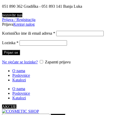
051 890 362 Gradiška - 051 893 141 Banja Luka
pozovite nas
Prijava / Registracija
Prijava
Kreiraj nalog
Korisničko ime ili email adresa
*
Lozinka
*
Prijavi se
Ne sjećate se lozinke?
Zapamti prijavu
O nama
Poslovnice
Katalozi
O nama
Poslovnice
Katalozi
AKCIJE