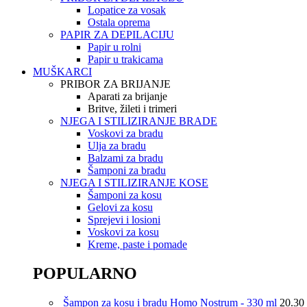
Lopatice za vosak
Ostala oprema
PAPIR ZA DEPILACIJU
Papir u rolni
Papir u trakicama
MUŠKARCI
PRIBOR ZA BRIJANJE
Aparati za brijanje
Britve, žileti i trimeri
NJEGA I STILIZIRANJE BRADE
Voskovi za bradu
Ulja za bradu
Balzami za bradu
Šamponi za bradu
NJEGA I STILIZIRANJE KOSE
Šamponi za kosu
Gelovi za kosu
Sprejevi i losioni
Voskovi za kosu
Kreme, paste i pomade
POPULARNO
Šampon za kosu i bradu Homo Nostrum - 330 ml
20.30