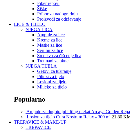
Fiber repovi
Šiške
Pribor za nadogradnju
Proizvodi za održavanje
LICE & TIJELO
NJEGA LICA
Ampule za lice
Kreme za lice
Maske za lice
Serumi za lice
Sredstva za čišćenje lica
Tretmani za akne
NJEGA TIJELA
Gelovi za tuširanje
Pilinzi za tijelo
Losioni za tijelo
Mlijeko za tijelo
Popularno
Ampule za dugotrajni lifting efekat Arcaya Golden Rep
Losion za tijelo Cura Nostrum Relax - 300 ml
21.80
K
TREPAVICE & MAKE-UP
TREPAVICE