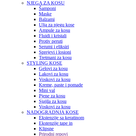
NJEGA ZA KOSU
Šamponi
Maske
Balzami
Ulja za njegu kose
Ampule za kosu
Fluidi i kristali
Protiv peruti
Serumi i eliksiri
Sprejevi i losioni
Tretmani za kosu
STYLING KOSE
Gelovi za kosu
Lakovi za kosu
Voskovi za kosu
Kreme, paste i pomade
Mini val
Pjene za kosu
Sjajila za kosu
Voskovi za kosu
NADOGRADNJA KOSE
Ekstenzije sa keratinom
Ekstenzije tape in
Klipsne
Prirodni repovi