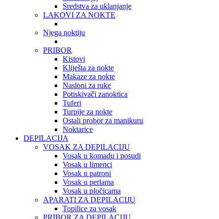
Sredstva za uklanjanje
LAKOVI ZA NOKTE
Njega noktiju
PRIBOR
Kistovi
Kliješta za nokte
Makaze za nokte
Nasloni za ruke
Potiskivači zanoktica
Tuferi
Turpije za nokte
Ostali probor za manikuru
Noktarice
DEPILACIJA
VOSAK ZA DEPILACIJU
Vosak u komadu i posudi
Vosak u limenci
Vosak u patroni
Vosak u perlama
Vosak u pločicama
APARATI ZA DEPILACIJU
Topilice za vosak
PRIBOR ZA DEPILACIJU