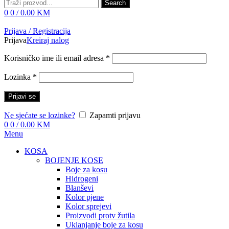
Search
0
0
/
0.00
KM
Prijava / Registracija
Prijava
Kreiraj nalog
Korisničko ime ili email adresa
*
Lozinka
*
Prijavi se
Ne sjećate se lozinke?
Zapamti prijavu
0
0
/
0.00
KM
Menu
KOSA
BOJENJE KOSE
Boje za kosu
Hidrogeni
Blanševi
Kolor pjene
Kolor sprejevi
Proizvodi protv žutila
Uklanjanje boje za kosu