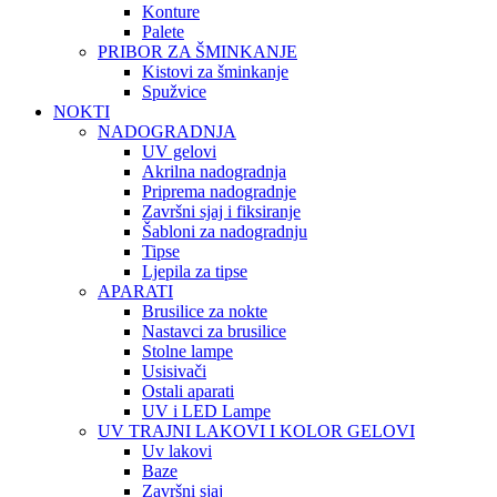
Konture
Palete
PRIBOR ZA ŠMINKANJE
Kistovi za šminkanje
Spužvice
NOKTI
NADOGRADNJA
UV gelovi
Akrilna nadogradnja
Priprema nadogradnje
Završni sjaj i fiksiranje
Šabloni za nadogradnju
Tipse
Ljepila za tipse
APARATI
Brusilice za nokte
Nastavci za brusilice
Stolne lampe
Usisivači
Ostali aparati
UV i LED Lampe
UV TRAJNI LAKOVI I KOLOR GELOVI
Uv lakovi
Baze
Završni sjaj