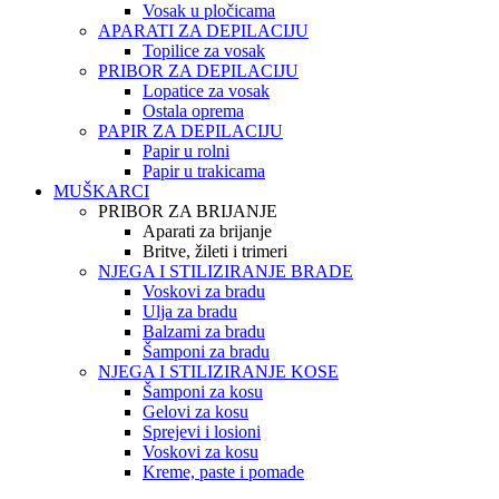
Vosak u pločicama
APARATI ZA DEPILACIJU
Topilice za vosak
PRIBOR ZA DEPILACIJU
Lopatice za vosak
Ostala oprema
PAPIR ZA DEPILACIJU
Papir u rolni
Papir u trakicama
MUŠKARCI
PRIBOR ZA BRIJANJE
Aparati za brijanje
Britve, žileti i trimeri
NJEGA I STILIZIRANJE BRADE
Voskovi za bradu
Ulja za bradu
Balzami za bradu
Šamponi za bradu
NJEGA I STILIZIRANJE KOSE
Šamponi za kosu
Gelovi za kosu
Sprejevi i losioni
Voskovi za kosu
Kreme, paste i pomade