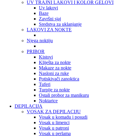
UV TRAJNI LAKOVI I KOLOR GELOVI
Uv lakovi
Baze
Završni sjaj
Sredstva za uklanjanje
LAKOVI ZA NOKTE
Njega noktiju
PRIBOR
Kistovi
Kliješta za nokte
Makaze za nokte
Nasloni za ruke
Potiskivači zanoktica
Tuferi
Turpije za nokte
Ostali probor za manikuru
Noktarice
DEPILACIJA
VOSAK ZA DEPILACIJU
Vosak u komadu i posudi
Vosak u limenci
Vosak u patroni
Vosak u perlama