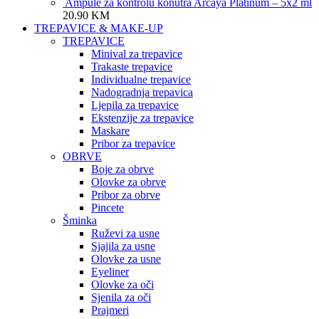
Ampule za kontrolu konutra Arcaya Platinum – 5x2 ml
20.90
KM
TREPAVICE & MAKE-UP
TREPAVICE
Minival za trepavice
Trakaste trepavice
Individualne trepavice
Nadogradnja trepavica
Ljepila za trepavice
Ekstenzije za trepavice
Maskare
Pribor za trepavice
OBRVE
Boje za obrve
Olovke za obrve
Pribor za obrve
Pincete
Šminka
Ruževi za usne
Sjajila za usne
Olovke za usne
Eyeliner
Olovke za oči
Sjenila za oči
Prajmeri