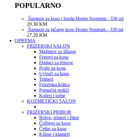
POPULARNO
Šampon za kosu i bradu Homo Nostrum - 330 ml
20.30
KM
Šampon za jačanje kose Homo Nostrum - 330 ml
27.20
KM
OPREMA
FRIZERSKI SALON
Mašinice za šišanje
Fenovi za kosu
Dodaci za fenove
Pegle za kosu
Uvijači za kosu
Trimeri
Frizerska kolica
Pomoćni stolići
Koferi i torbe
KOZMETIČKI SALON
FRIZERSKI PRIBOR
Britve, trimeri i žileti
Češljevi za kosu
Četke za kosu
Klipse i klameri