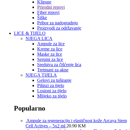
Klipsne
Prirodni repovi
Fiber repovi
Šiške
Pribor za nadogradnju
Proizvodi za održavanje
LICE & TIJELO
NJEGA LICA
Ampule za lice
Kreme za lice
Maske za lice
Serumi za lice
Sredstva za čišćenje lica
Tretmani za akne
NJEGA TIJELA
Gelovi za tuširanje
Pilinzi za tijelo
Losioni za tijelo
Mlijeko za tijelo
Popularno
Ampule za regeneraciju i elastičnost kože Arcaya Stem
Cell Actives – 5x2 ml
20.90
KM