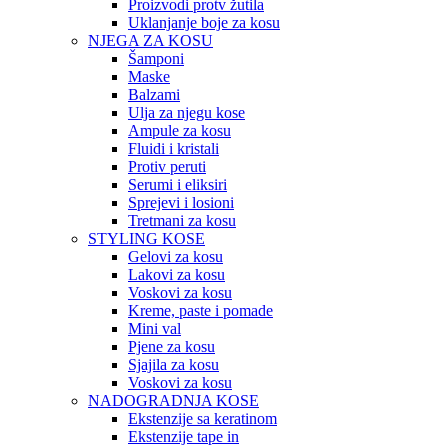
Proizvodi protv žutila
Uklanjanje boje za kosu
NJEGA ZA KOSU
Šamponi
Maske
Balzami
Ulja za njegu kose
Ampule za kosu
Fluidi i kristali
Protiv peruti
Serumi i eliksiri
Sprejevi i losioni
Tretmani za kosu
STYLING KOSE
Gelovi za kosu
Lakovi za kosu
Voskovi za kosu
Kreme, paste i pomade
Mini val
Pjene za kosu
Sjajila za kosu
Voskovi za kosu
NADOGRADNJA KOSE
Ekstenzije sa keratinom
Ekstenzije tape in