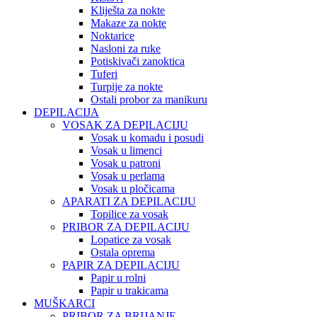
Kliješta za nokte
Makaze za nokte
Noktarice
Nasloni za ruke
Potiskivači zanoktica
Tuferi
Turpije za nokte
Ostali probor za manikuru
DEPILACIJA
VOSAK ZA DEPILACIJU
Vosak u komadu i posudi
Vosak u limenci
Vosak u patroni
Vosak u perlama
Vosak u pločicama
APARATI ZA DEPILACIJU
Topilice za vosak
PRIBOR ZA DEPILACIJU
Lopatice za vosak
Ostala oprema
PAPIR ZA DEPILACIJU
Papir u rolni
Papir u trakicama
MUŠKARCI
PRIBOR ZA BRIJANJE