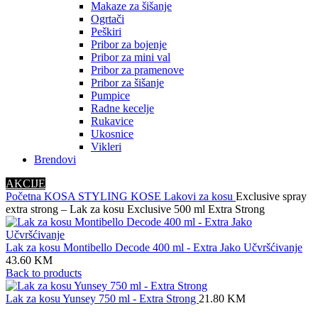
Makaze za šišanje
Ogrtači
Peškiri
Pribor za bojenje
Pribor za mini val
Pribor za pramenove
Pribor za šišanje
Pumpice
Radne kecelje
Rukavice
Ukosnice
Vikleri
Brendovi
AKCIJE
Početna
KOSA
STYLING KOSE
Lakovi za kosu
Exclusive spray
extra strong – Lak za kosu Exclusive 500 ml Extra Strong
Lak za kosu Montibello Decode 400 ml - Extra Jako Učvršćivanje
43.60
KM
Back to products
Lak za kosu Yunsey 750 ml - Extra Strong
21.80
KM
Sold out