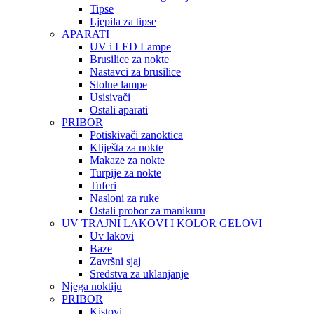
Tipse
Ljepila za tipse
APARATI
UV i LED Lampe
Brusilice za nokte
Nastavci za brusilice
Stolne lampe
Usisivači
Ostali aparati
PRIBOR
Potiskivači zanoktica
Kliješta za nokte
Makaze za nokte
Turpije za nokte
Tuferi
Nasloni za ruke
Ostali probor za manikuru
UV TRAJNI LAKOVI I KOLOR GELOVI
Uv lakovi
Baze
Završni sjaj
Sredstva za uklanjanje
Njega noktiju
PRIBOR
Kistovi