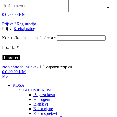
0
0
/
0.00
KM
Prijava / Registracija
Prijava
Kreiraj nalog
Korisničko ime ili email adresa
*
Lozinka
*
Prijavi se
Ne sjećate se lozinke?
Zapamti prijavu
0
0
/
0.00
KM
Menu
KOSA
BOJENJE KOSE
Boje za kosu
Hidrogeni
Blanševi
Kolor pjene
Kolor sprejevi