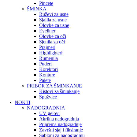
Pincete
ŠMINKA
Ruževi za usne
Sjajila za usne
Olovke za usne
Eyeliner
Olovke za oči
Sjenila za oči
Prajmeri
Highlighteri
Rumenila
Puderi
Korektori
Konture
Palete
PRIBOR ZA ŠMINKANJE
Kistovi za šminkanje
Spužvice
NOKTI
NADOGRADNJA
UV gelovi
Akrilna nadogradnja
Priprema nadogradnje
Završni sjaj i fiksiranje
Šabloni za nadogradnju