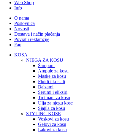
Web Shop
Info
O nama
Poslovnica
Novosti
Dostava i način plaćanja
Povrat i reklamcije
Faq
KOSA
NJEGA ZA KOSU
Šamponi
Ampule za kosu
Maske za kosu
Fluidi i kristali
Balzami
Serumi i eliksiri
Tretmani za kosu
Ulja za njegu kose
Sjajila za kosu
STYLING KOSE
Voskovi za kosu
Gelovi za kosu
Lakovi za kosu