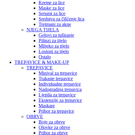
Kreme za lice
Maske za lice
Serumi za lice
Sredstva za čišćenje lica
Tretmani za akne
NJEGA TIJELA
Gelovi za tuširanje
Pilinzi za tijelo
Mlijeko za tijelo
Losioni za tijelo
Ostalo
TREPAVICE & MAKE-UP
TREPAVICE
Minival za trepavice
Trakaste trepavice
Individualne trepavice
Nadogradnja trepavica
Ljepila za trepavice
Ekstenzije za trepavice
Maskare
Pribor za trepavice
OBRVE
Boje za obrve
Olovke za obrve
Pribor za obrve