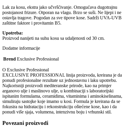
Lak za kosu, ekstra jako učvršćivanje. Omogućava dugotrajnu
postojanost frizure. Otporan na vlagu. Brzo se suši. Ne lijepi i ne
ostavlja tragove. Pogodan za sve tipove kose. Sadrži UVA-UVB
zaštitne faktore i provitamin B5.
Upotreba:
Proizvod nanijeti na suhu kosu sa udaljenosti od 30 cm.
Dodatne informacije
Brend
Exclusive Professional
O Exclusive Professional
EXCLUSIVE PROFESSIONAL linija proizvoda, kreirana je da
ponudi profesionalne rezultate uz jednostavnu i laku upotrebu.
Najkorisniji proizvodi mediteranske prirode, kao na primjer
arganovo ulje i maslinovo ulje, u kombinaciji s laboratorijski
ispitanim formulama, ceramidima, vitaminima i aminokiselinama,
simuliraju sastojke koje imamo u kosi. Formula je kreirana da se
fokusira na hidrataciju i rekonstrukciju oštećene kose, kao i da
ponudi više sjaja, volumena, intenzivnu boju i vrhunski stil.
Povezani proizvodi