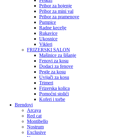
Peškiri
Pribor za bojenje
Pribor za mini val
Pribor za pramenove
Pumpice
Radne kecelje
Rukavice
Ukosnice
Vikleri
FRIZERSKI SALON
Mašinice za šišanje
Fenovi za kosu
Dodaci za fenove
Pegle za kosu
Uvijači za kosu
Trimeri
Frizerska kolica
Pomoćni stolići
Koferi i torbe
Brendovi
Arcaya
Red cat
Montibello
Nostrum
Exclusive