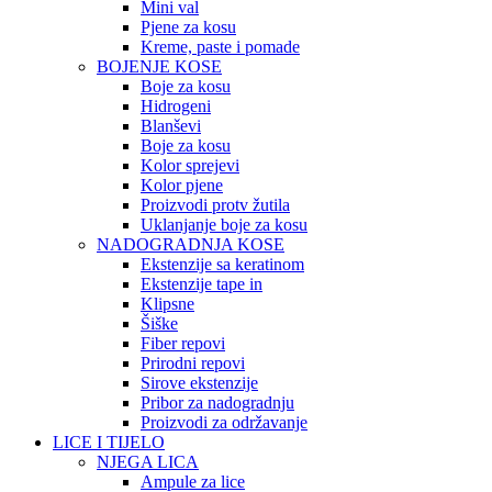
Mini val
Pjene za kosu
Kreme, paste i pomade
BOJENJE KOSE
Boje za kosu
Hidrogeni
Blanševi
Boje za kosu
Kolor sprejevi
Kolor pjene
Proizvodi protv žutila
Uklanjanje boje za kosu
NADOGRADNJA KOSE
Ekstenzije sa keratinom
Ekstenzije tape in
Klipsne
Šiške
Fiber repovi
Prirodni repovi
Sirove ekstenzije
Pribor za nadogradnju
Proizvodi za održavanje
LICE I TIJELO
NJEGA LICA
Ampule za lice