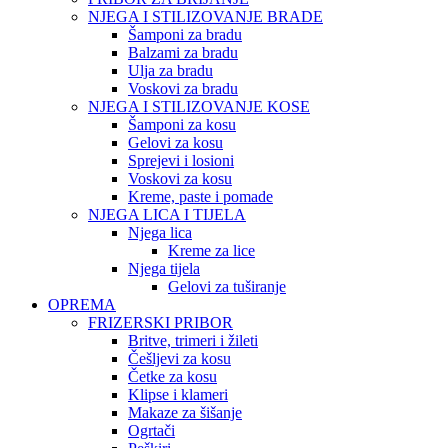
NJEGA I STILIZOVANJE BRADE
Šamponi za bradu
Balzami za bradu
Ulja za bradu
Voskovi za bradu
NJEGA I STILIZOVANJE KOSE
Šamponi za kosu
Gelovi za kosu
Sprejevi i losioni
Voskovi za kosu
Kreme, paste i pomade
NJEGA LICA I TIJELA
Njega lica
Kreme za lice
Njega tijela
Gelovi za tuširanje
OPREMA
FRIZERSKI PRIBOR
Britve, trimeri i žileti
Češljevi za kosu
Četke za kosu
Klipse i klameri
Makaze za šišanje
Ogrtači