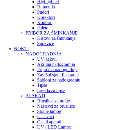
Highlighteri
Rumenila
Puderi
Korektori
Konture
Palete
PRIBOR ZA ŠMINKANJE
Kistovi za šminkanje
Spužvice
NOKTI
NADOGRADNJA
UV gelovi
Akrilna nadogradnja
Priprema nadogradnje
Završni sjaj i fiksiranje
Šabloni za nadogradnju
Tipse
Ljepila za tipse
APARATI
Brusilice za nokte
Nastavci za brusilice
Stolne lampe
Usisivači
Ostali aparati
UV i LED Lampe