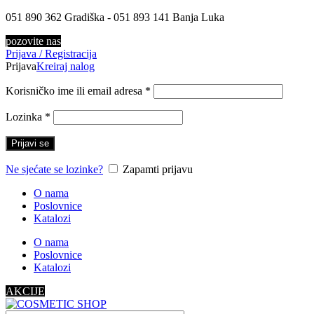
051 890 362 Gradiška - 051 893 141 Banja Luka
pozovite nas
Prijava / Registracija
Prijava
Kreiraj nalog
Korisničko ime ili email adresa
*
Lozinka
*
Prijavi se
Ne sjećate se lozinke?
Zapamti prijavu
O nama
Poslovnice
Katalozi
O nama
Poslovnice
Katalozi
AKCIJE