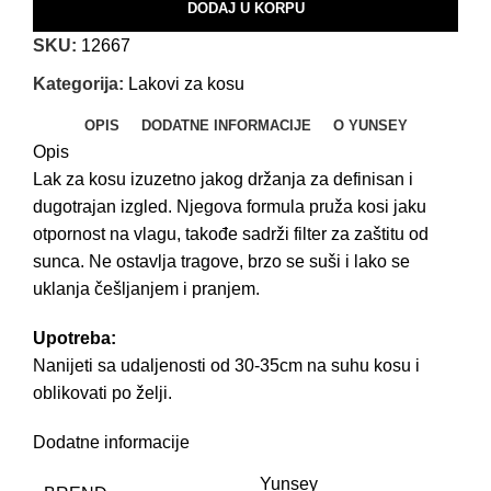
DODAJ U KORPU
SKU:
12667
Kategorija:
Lakovi za kosu
OPIS
DODATNE INFORMACIJE
O YUNSEY
Opis
Lak za kosu izuzetno jakog držanja za definisan i
dugotrajan izgled. Njegova formula pruža kosi jaku
otpornost na vlagu, takođe sadrži filter za zaštitu od
sunca. Ne ostavlja tragove, brzo se suši i lako se
uklanja češljanjem i pranjem.
Upotreba:
Nanijeti sa udaljenosti od 30-35cm na suhu kosu i
oblikovati po želji.
Dodatne informacije
Yunsey