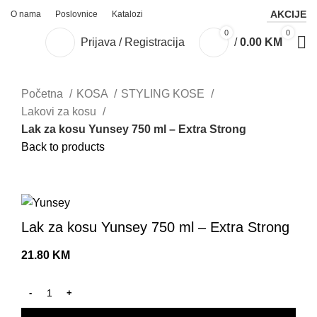
AKCIJE
O nama
Poslovnice
Katalozi
0
0
Prijava / Registracija
/
0.00
KM
Početna
KOSA
STYLING KOSE
Lakovi za kosu
Lak za kosu Yunsey 750 ml – Extra Strong
Back to products
Click to enlarge
Lak za kosu Yunsey 750 ml – Extra Strong
21.80
KM