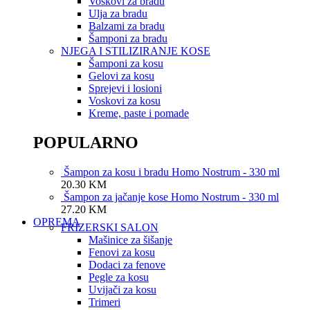
Voskovi za bradu
Ulja za bradu
Balzami za bradu
Šamponi za bradu
NJEGA I STILIZIRANJE KOSE
Šamponi za kosu
Gelovi za kosu
Sprejevi i losioni
Voskovi za kosu
Kreme, paste i pomade
POPULARNO
Šampon za kosu i bradu Homo Nostrum - 330 ml
20.30
KM
Šampon za jačanje kose Homo Nostrum - 330 ml
27.20
KM
OPREMA
FRIZERSKI SALON
Mašinice za šišanje
Fenovi za kosu
Dodaci za fenove
Pegle za kosu
Uvijači za kosu
Trimeri