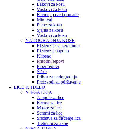
Lakovi za kosu
Voskovi za kosu
Kreme, paste i pomade
Mini val
Pjene za kosu
Sjajila za kosu
Voskovi za kosu
NADOGRADNJA KOSE
Ekstenzije sa keratinom
Ekstenzije tape in
Klipsne
Prirodni repovi
Fiber repovi
Šiške
Pribor za nadogradnju
Proizvodi za održavanje
LICE & TIJELO
NJEGA LICA
Ampule za lice
Kreme za lice
Maske za lice
Serumi za lice
Sredstva za čišćenje lica
Tretmani za akne
NJEGA TIJELA