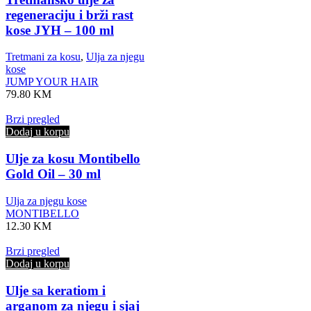
regeneraciju i brži rast
kose JYH – 100 ml
Tretmani za kosu
,
Ulja za njegu
kose
JUMP YOUR HAIR
79.80
KM
Brzi pregled
Dodaj u korpu
Ulje za kosu Montibello
Gold Oil – 30 ml
Ulja za njegu kose
MONTIBELLO
12.30
KM
Brzi pregled
Dodaj u korpu
Ulje sa keratiom i
arganom za njegu i sjaj