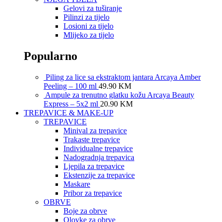
Gelovi za tuširanje
Pilinzi za tijelo
Losioni za tijelo
Mlijeko za tijelo
Popularno
Piling za lice sa ekstraktom jantara Arcaya Amber
Peeling – 100 ml
49.90
KM
Ampule za trenutno glatku kožu Arcaya Beauty
Express – 5x2 ml
20.90
KM
TREPAVICE & MAKE-UP
TREPAVICE
Minival za trepavice
Trakaste trepavice
Individualne trepavice
Nadogradnja trepavica
Ljepila za trepavice
Ekstenzije za trepavice
Maskare
Pribor za trepavice
OBRVE
Boje za obrve
Olovke za obrve