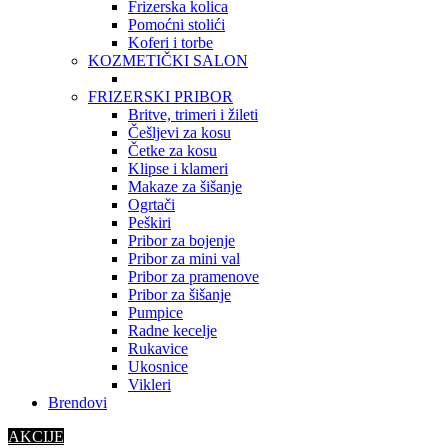
Frizerska kolica
Pomoćni stolići
Koferi i torbe
KOZMETIČKI SALON
FRIZERSKI PRIBOR
Britve, trimeri i žileti
Češljevi za kosu
Četke za kosu
Klipse i klameri
Makaze za šišanje
Ogrtači
Peškiri
Pribor za bojenje
Pribor za mini val
Pribor za pramenove
Pribor za šišanje
Pumpice
Radne kecelje
Rukavice
Ukosnice
Vikleri
Brendovi
AKCIJE