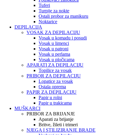
Tuferi
Turpije za nokte
Ostali probor za manikuru
Noktarice
DEPILACIJA
VOSAK ZA DEPILACIJU
Vosak u komadu i posudi
Vosak u limenci
Vosak u patroni
Vosak u perlama
Vosak u pločicama
APARATI ZA DEPILACIJU
Topilice za vosak
PRIBOR ZA DEPILACIJU
Lopatice za vosak
Ostala oprema
PAPIR ZA DEPILACIJU
Papir u rolni
Papir u trakicama
MUŠKARCI
PRIBOR ZA BRIJANJE
Aparati za brijanje
Britve, žileti i trimeri
NJEGA I STILIZIRANJE BRADE