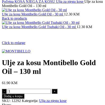
Početna
KOSA
NJEGA ZA KOSU
Ulja za njegu kose
Ulje za kosu
Montibello Gold Oil – 130 ml
Ulje za kosu Montibello Gold Oil - 30 ml
12.30
KM
Back to products
Ulje za kosu Montibello Gold Tsubaki Oil - 30 ml
12.30
KM
Click to enlarge
Ulje za kosu Montibello Gold
Oil – 130 ml
61.90
KM
Ulje
za
Dodaj u korpu
kosu
SKU:
12292
Kategorija:
Ulja za njegu kose
Montibello
Share: