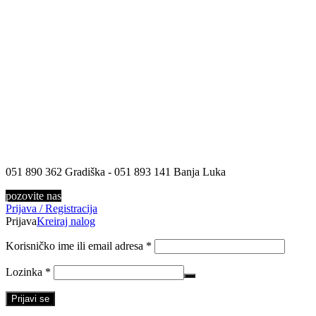
051 890 362 Gradiška - 051 893 141 Banja Luka
pozovite nas
Prijava / Registracija
Prijava
Kreiraj nalog
Korisničko ime ili email adresa
*
Lozinka
*
Prijavi se