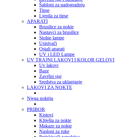
Šabloni za nadogradnju
Tipse
Ljepila za tipse
APARATI
Brusilice za nokte
Nastavci za brusilice
Stolne lampe
Usisivači
Ostali aparati
UV i LED Lampe
UV TRAJNI LAKOVI I KOLOR GELOVI
Uv lakovi
Baze
Završni sjaj
Sredstva za uklanjanje
LAKOVI ZA NOKTE
Njega noktiju
PRIBOR
Kistovi
Kliješta za nokte
Makaze za nokte
Nasloni za ruke
Potiskivači zanoktica