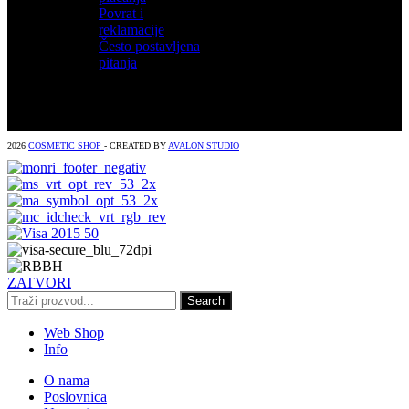
Povrat i
reklamacije
Često postavljena
pitanja
2026
COSMETIC SHOP
- CREATED BY
AVALON STUDIO
ZATVORI
Search
Web Shop
Info
O nama
Poslovnica