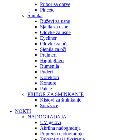
Pribor za obrve
Pincete
Šminka
Ruževi za usne
Sjajila za usne
Olovke za usne
Eyeliner
Olovke za oči
Sjenila za oči
Prajmeri
Highlighteri
Rumenila
Puderi
Korektori
Konture
Palete
PRIBOR ZA ŠMINKANJE
Kistovi za šminkanje
Spužvice
NOKTI
NADOGRADNJA
UV gelovi
Akrilna nadogradnja
Priprema nadogradnje
Završni sjaj i fiksiranje