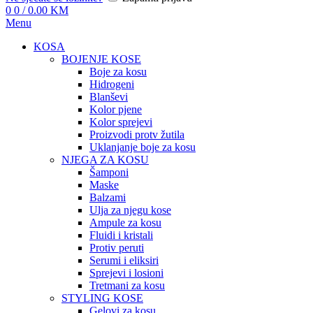
0
0
/
0.00
KM
Menu
KOSA
BOJENJE KOSE
Boje za kosu
Hidrogeni
Blanševi
Kolor pjene
Kolor sprejevi
Proizvodi protv žutila
Uklanjanje boje za kosu
NJEGA ZA KOSU
Šamponi
Maske
Balzami
Ulja za njegu kose
Ampule za kosu
Fluidi i kristali
Protiv peruti
Serumi i eliksiri
Sprejevi i losioni
Tretmani za kosu
STYLING KOSE
Gelovi za kosu