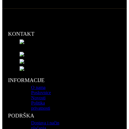
KONTAKT
Vidovdanska 5 (Modna kuća)
78400 Gradiška
051 890 362
info@cosmeticshop.ba
webshop@cosmeticshop.ba
INFORMACIJE
O nama
Poslovnice
Novosti
Politika
privatnosti
PODRŠKA
Dostava i način
plaćanja