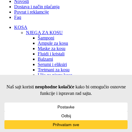
Novosti
Dostava i način plaćanja
Povrat i reklamcije
Faq
KOSA
NJEGA ZA KOSU
Šamponi
Ampule za kosu
Maske za kosu
Fluidi i kristali
Balzami
Serumi i eliksiri
Tretmani za kosu
Ulja za njegu kose
Sjajila za kosu
STYLING KOSE
Voskovi za kosu
Gelovi za kosu
Lakovi za kosu
Mini val
Pjene za kosu
Kreme, paste i pomade
BOJENJE KOSE
Boje za kosu