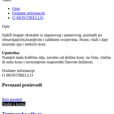
Gold
Oil
Opis
-
Dodatne informacije
130
O MONTIBELLO
ml
količina
Opis
Sadrži bogate ekstrakte iz arganovog i jantarovog, poznatih po
obnavljajućim,hranljivim i zaštitnim svojstvima. Hrani, vlaži i daje
izuzetan sjaj i mekoću kosi.
Upotreba:
Nanijeti malu količinu ulja, zavsino od dužine kose, na čistu, vlažnu
ili suhu kosu i ravnomjerno rasporediti čitavom dužinom.
Dodatne informacije
O MONTIBELLO
Povezani proizvodi
Brzi pregled
Dodaj u korpu
Tretmansko ulje za