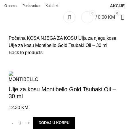
AKCIJE
O nama
Poslovnice
Katalozi
0
0
/
0.00
KM
Početna
KOSA
NJEGA ZA KOSU
Ulja za njegu kose
Ulje za kosu Montibello Gold Tsubaki Oil – 30 ml
Back to products
Click to enlarge
Ulje za kosu Montibello Gold Tsubaki Oil –
30 ml
12.30
KM
DODAJ U KORPU