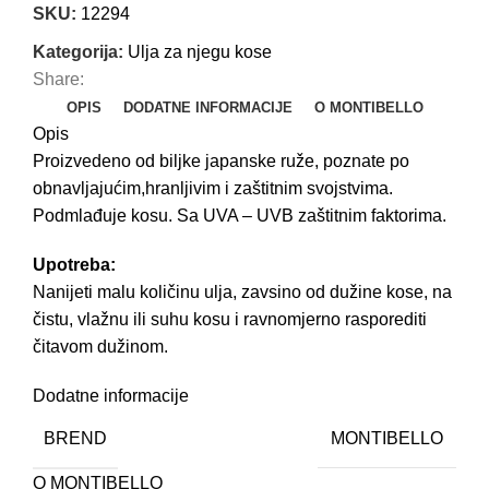
SKU:
12294
Kategorija:
Ulja za njegu kose
Share:
OPIS
DODATNE INFORMACIJE
O MONTIBELLO
Opis
Proizvedeno od biljke japanske ruže, poznate po
obnavljajućim,hranljivim i zaštitnim svojstvima.
Podmlađuje kosu. Sa UVA – UVB zaštitnim faktorima.
Upotreba:
Nanijeti malu količinu ulja, zavsino od dužine kose, na
čistu, vlažnu ili suhu kosu i ravnomjerno rasporediti
čitavom dužinom.
Dodatne informacije
BREND
MONTIBELLO
O MONTIBELLO