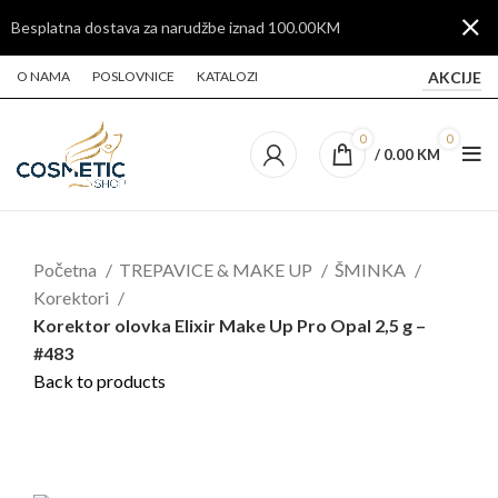
Besplatna dostava za narudžbe iznad 100.00KM
AKCIJE
O NAMA
POSLOVNICE
KATALOZI
0
0
/
0.00
KM
Početna
TREPAVICE & MAKE UP
ŠMINKA
Korektori
Korektor olovka Elixir Make Up Pro Opal 2,5 g –
#483
Back to products
Click to enlarge