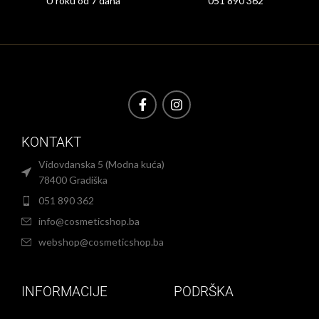
U roku od 7 dana
051 890 362
KONTAKT
Vidovdanska 5 (Modna kuća)
78400 Gradiška
051 890 362
info@cosmeticshop.ba
webshop@cosmeticshop.ba
INFORMACIJE
PODRŠKA