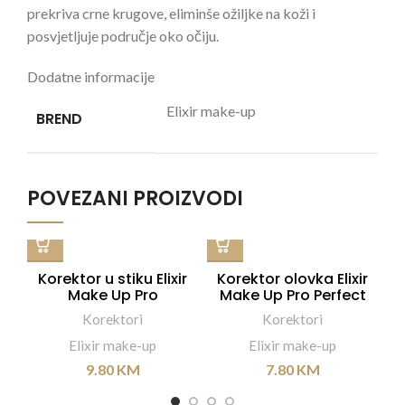
prekriva crne krugove, eliminše ožiljke na koži i
posvjetljuje područje oko očiju.
Dodatne informacije
Elixir make-up
BREND
POVEZANI PROIZVODI
Korektor u stiku Elixir
Korektor olovka Elixir
K
Make Up Pro
Make Up Pro Perfect
M
Champagne 5 g –
Honey 2,5 g – #486
Korektori
Korektori
#146
Elixir make-up
Elixir make-up
9.80
KM
7.80
KM