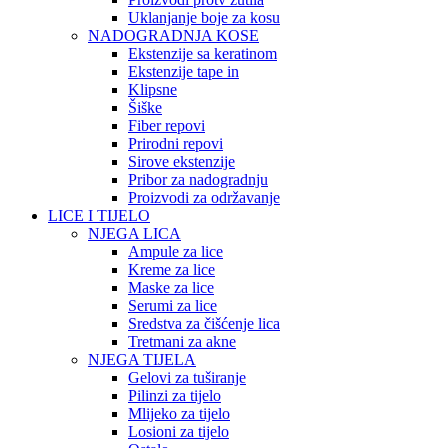
Uklanjanje boje za kosu
NADOGRADNJA KOSE
Ekstenzije sa keratinom
Ekstenzije tape in
Klipsne
Šiške
Fiber repovi
Prirodni repovi
Sirove ekstenzije
Pribor za nadogradnju
Proizvodi za održavanje
LICE I TIJELO
NJEGA LICA
Ampule za lice
Kreme za lice
Maske za lice
Serumi za lice
Sredstva za čišćenje lica
Tretmani za akne
NJEGA TIJELA
Gelovi za tuširanje
Pilinzi za tijelo
Mlijeko za tijelo
Losioni za tijelo