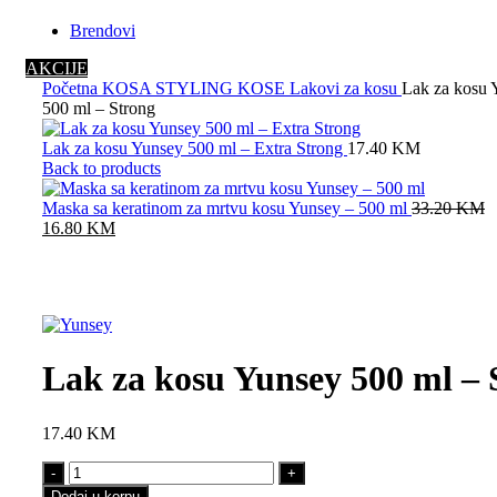
Brendovi
AKCIJE
Početna
KOSA
STYLING KOSE
Lakovi za kosu
Lak za kosu 
500 ml – Strong
Lak za kosu Yunsey 500 ml – Extra Strong
17.40
KM
Back to products
Maska sa keratinom za mrtvu kosu Yunsey – 500 ml
33.20
KM
16.80
KM
Click to enlarge
Lak za kosu Yunsey 500 ml – 
17.40
KM
Dodaj u korpu