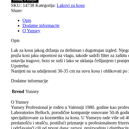
SKU:
14738
Kategorija:
Lakovi za kosu
Share:
Opis
Dodatne informacije
O Yunsey
Opis
Lak za kosu jakog držanja za definisan i dugotrajan izgled. Nje
pruža kosi jaku otpornost na vlagu, takođe sadrži filter za zaštit
ostavlja tragove, brzo se suši i lako se uklanja češljanjem i pranj
Upotreba:
Nanijeti na sa udaljenosti 30-35 cm na suvu kosu i oblikovati po ž
Dodatne informacije
Brend
Yunsey
O Yunsey
Yunsey Professional je rođen u Valensiji 1980. godine kao profesi
Laboratorios Belloch, porodične kompanije osnovane 50-ih godi
specijalizovane za kozmetiku za kosu. U Yunseyu rade više od 4
predanošću i strašću, postižući priznanje u profesionalnom frize
i održavajući cilj od prvog dana: razvoj, proizvodnju i distribucij