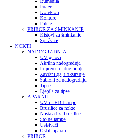
Rumenila
Puderi
Korektori
Konture
Palete
PRIBOR ZA ŠMINKANJE
Kistovi za šminkanje
Spužvice
NOKTI
NADOGRADNJA
UV gelovi
Akrilna nadogradnja
Priprema nadogradnje
Završni sjaj i fiksiranje
Šabloni za nadogradnju
Tipse
Ljepila za tipse
APARATI
UV i LED Lampe
Brusilice za nokte
Nastavci za brusilice
Stolne lampe
Usisivači
Ostali aparati
PRIBOR