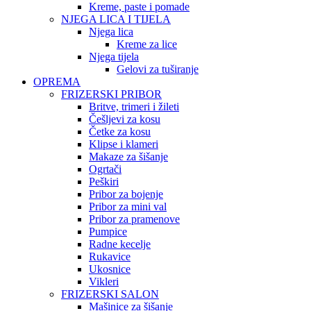
Kreme, paste i pomade
NJEGA LICA I TIJELA
Njega lica
Kreme za lice
Njega tijela
Gelovi za tuširanje
OPREMA
FRIZERSKI PRIBOR
Britve, trimeri i žileti
Češljevi za kosu
Četke za kosu
Klipse i klameri
Makaze za šišanje
Ogrtači
Peškiri
Pribor za bojenje
Pribor za mini val
Pribor za pramenove
Pumpice
Radne kecelje
Rukavice
Ukosnice
Vikleri
FRIZERSKI SALON
Mašinice za šišanje