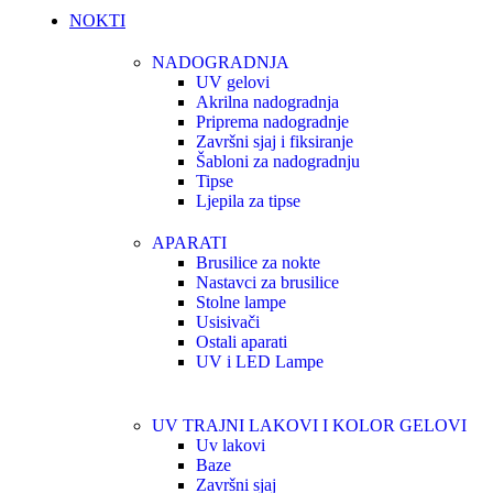
NOKTI
NADOGRADNJA
UV gelovi
Akrilna nadogradnja
Priprema nadogradnje
Završni sjaj i fiksiranje
Šabloni za nadogradnju
Tipse
Ljepila za tipse
APARATI
Brusilice za nokte
Nastavci za brusilice
Stolne lampe
Usisivači
Ostali aparati
UV i LED Lampe
UV TRAJNI LAKOVI I KOLOR GELOVI
Uv lakovi
Baze
Završni sjaj