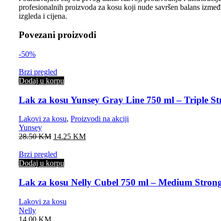
profesionalnih proizvoda za kosu koji nude savršen balans između
izgleda i cijena.
Povezani proizvodi
-50%
Brzi pregled
Dodaj u korpu
Lak za kosu Yunsey Gray Line 750 ml – Triple S
Lakovi za kosu
,
Proizvodi na akciji
Yunsey
28.50
KM
14.25
KM
Brzi pregled
Dodaj u korpu
Lak za kosu Nelly Cubel 750 ml – Medium Stron
Lakovi za kosu
Nelly
14.00
KM