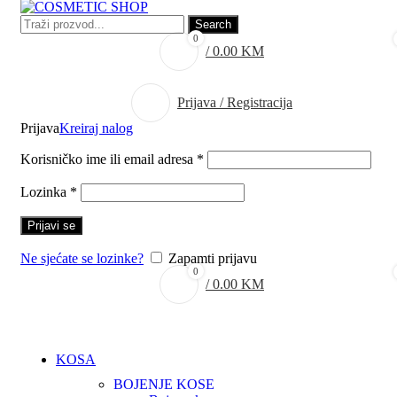
Search
0
/
0.00
KM
Prijava / Registracija
Prijava
Kreiraj nalog
Korisničko ime ili email adresa
*
Lozinka
*
Prijavi se
Ne sjećate se lozinke?
Zapamti prijavu
0
/
0.00
KM
KOSA
BOJENJE KOSE