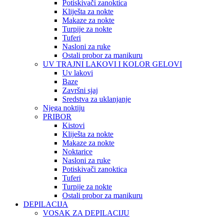
Potiskivači zanoktica
Kliješta za nokte
Makaze za nokte
Turpije za nokte
Tuferi
Nasloni za ruke
Ostali probor za manikuru
UV TRAJNI LAKOVI I KOLOR GELOVI
Uv lakovi
Baze
Završni sjaj
Sredstva za uklanjanje
Njega noktiju
PRIBOR
Kistovi
Kliješta za nokte
Makaze za nokte
Noktarice
Nasloni za ruke
Potiskivači zanoktica
Tuferi
Turpije za nokte
Ostali probor za manikuru
DEPILACIJA
VOSAK ZA DEPILACIJU