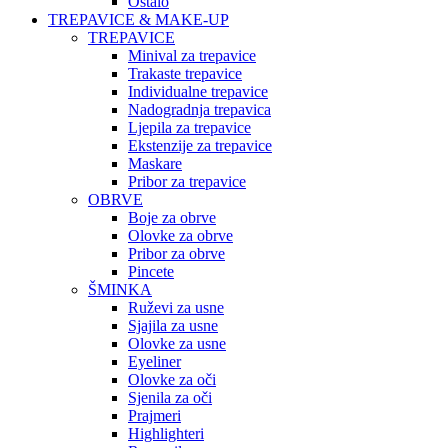
Ostalo
TREPAVICE & MAKE-UP
TREPAVICE
Minival za trepavice
Trakaste trepavice
Individualne trepavice
Nadogradnja trepavica
Ljepila za trepavice
Ekstenzije za trepavice
Maskare
Pribor za trepavice
OBRVE
Boje za obrve
Olovke za obrve
Pribor za obrve
Pincete
ŠMINKA
Ruževi za usne
Sjajila za usne
Olovke za usne
Eyeliner
Olovke za oči
Sjenila za oči
Prajmeri
Highlighteri