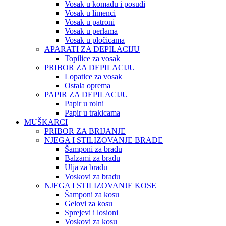
Vosak u komadu i posudi
Vosak u limenci
Vosak u patroni
Vosak u perlama
Vosak u pločicama
APARATI ZA DEPILACIJU
Topilice za vosak
PRIBOR ZA DEPILACIJU
Lopatice za vosak
Ostala oprema
PAPIR ZA DEPILACIJU
Papir u rolni
Papir u trakicama
MUŠKARCI
PRIBOR ZA BRIJANJE
NJEGA I STILIZOVANJE BRADE
Šamponi za bradu
Balzami za bradu
Ulja za bradu
Voskovi za bradu
NJEGA I STILIZOVANJE KOSE
Šamponi za kosu
Gelovi za kosu
Sprejevi i losioni
Voskovi za kosu