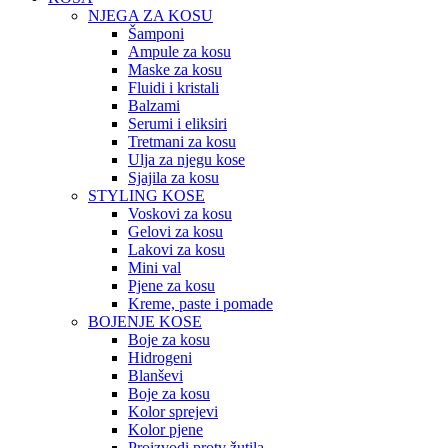
NJEGA ZA KOSU
Šamponi
Ampule za kosu
Maske za kosu
Fluidi i kristali
Balzami
Serumi i eliksiri
Tretmani za kosu
Ulja za njegu kose
Sjajila za kosu
STYLING KOSE
Voskovi za kosu
Gelovi za kosu
Lakovi za kosu
Mini val
Pjene za kosu
Kreme, paste i pomade
BOJENJE KOSE
Boje za kosu
Hidrogeni
Blanševi
Boje za kosu
Kolor sprejevi
Kolor pjene
Proizvodi protv žutila