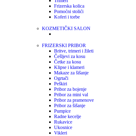
Trimeri
Frizerska kolica
Pomoćni stolići
Koferi i torbe
KOZMETIČKI SALON
FRIZERSKI PRIBOR
Britve, trimeri i žileti
Češljevi za kosu
Četke za kosu
Klipse i klameri
Makaze za šišanje
Ogrtači
Peškiri
Pribor za bojenje
Pribor za mini val
Pribor za pramenove
Pribor za šišanje
Pumpice
Radne kecelje
Rukavice
Ukosnice
Vikleri