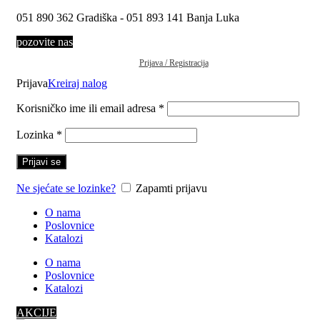
051 890 362 Gradiška - 051 893 141 Banja Luka
pozovite nas
Prijava / Registracija
Prijava
Kreiraj nalog
Korisničko ime ili email adresa
*
Lozinka
*
Prijavi se
Ne sjećate se lozinke?
Zapamti prijavu
O nama
Poslovnice
Katalozi
O nama
Poslovnice
Katalozi
AKCIJE