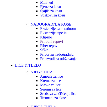
Mini val
Pjene za kosu
Sjajila za kosu
Voskovi za kosu
NADOGRADNJA KOSE
Ekstenzije sa keratinom
Ekstenzije tape in
Klipsne
Prirodni repovi
Fiber repovi
Šiške
Pribor za nadogradnju
Proizvodi za održavanje
LICE & TIJELO
NJEGA LICA
Ampule za lice
Kreme za lice
Maske za lice
Serumi za lice
Sredstva za čišćenje lica
Tretmani za akne
NJEGA TIJELA