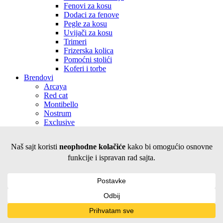
Fenovi za kosu
Dodaci za fenove
Pegle za kosu
Uvijači za kosu
Trimeri
Frizerska kolica
Pomoćni stolići
Koferi i torbe
Brendovi
Arcaya
Red cat
Montibello
Nostrum
Exclusive
Yunsey
Xanitalia
JUMP YOUR HAIR
Elixir make-up
Lash Extend
Nelly Professional
Nelly
Brendovi
Akcije
Korpa