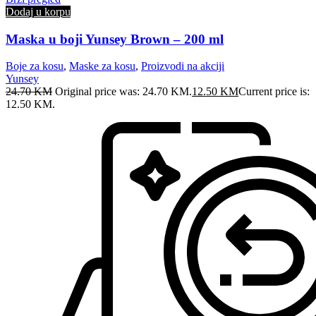
Dodaj u korpu
Maska u boji Yunsey Brown – 200 ml
Boje za kosu
,
Maske za kosu
,
Proizvodi na akciji
Yunsey
24.70
KM
Original price was: 24.70 KM.
12.50
KM
Current price is:
12.50 KM.