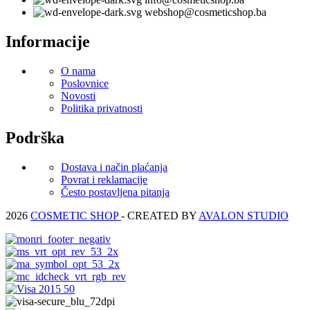
webshop@cosmeticshop.ba
Informacije
O nama
Poslovnice
Novosti
Politika privatnosti
Podrška
Dostava i način plaćanja
Povrat i reklamacije
Često postavljena pitanja
2026
COSMETIC SHOP
- CREATED BY
AVALON STUDIO