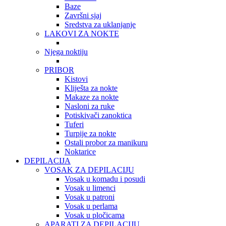
Baze
Završni sjaj
Sredstva za uklanjanje
LAKOVI ZA NOKTE
Njega noktiju
PRIBOR
Kistovi
Kliješta za nokte
Makaze za nokte
Nasloni za ruke
Potiskivači zanoktica
Tuferi
Turpije za nokte
Ostali probor za manikuru
Noktarice
DEPILACIJA
VOSAK ZA DEPILACIJU
Vosak u komadu i posudi
Vosak u limenci
Vosak u patroni
Vosak u perlama
Vosak u pločicama
APARATI ZA DEPILACIJU