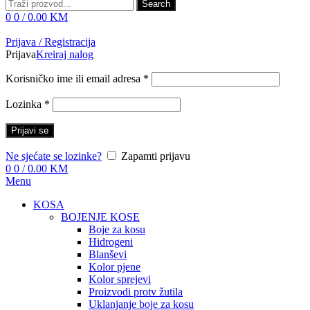
Search
0
0
/
0.00
KM
Prijava / Registracija
Prijava
Kreiraj nalog
Korisničko ime ili email adresa
*
Lozinka
*
Prijavi se
Ne sjećate se lozinke?
Zapamti prijavu
0
0
/
0.00
KM
Menu
KOSA
BOJENJE KOSE
Boje za kosu
Hidrogeni
Blanševi
Kolor pjene
Kolor sprejevi
Proizvodi protv žutila
Uklanjanje boje za kosu