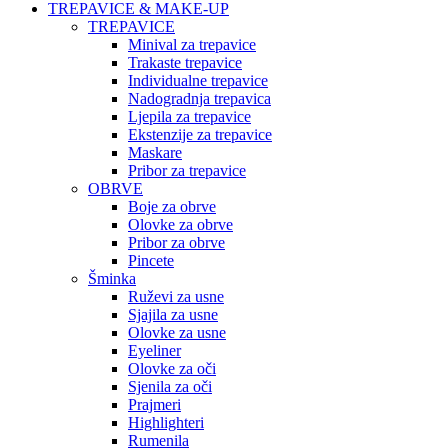
TREPAVICE & MAKE-UP
TREPAVICE
Minival za trepavice
Trakaste trepavice
Individualne trepavice
Nadogradnja trepavica
Ljepila za trepavice
Ekstenzije za trepavice
Maskare
Pribor za trepavice
OBRVE
Boje za obrve
Olovke za obrve
Pribor za obrve
Pincete
Šminka
Ruževi za usne
Sjajila za usne
Olovke za usne
Eyeliner
Olovke za oči
Sjenila za oči
Prajmeri
Highlighteri
Rumenila