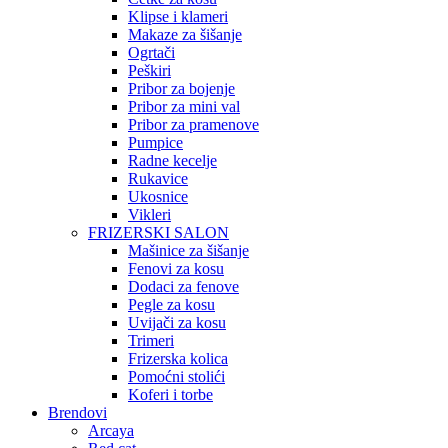
Klipse i klameri
Makaze za šišanje
Ogrtači
Peškiri
Pribor za bojenje
Pribor za mini val
Pribor za pramenove
Pumpice
Radne kecelje
Rukavice
Ukosnice
Vikleri
FRIZERSKI SALON
Mašinice za šišanje
Fenovi za kosu
Dodaci za fenove
Pegle za kosu
Uvijači za kosu
Trimeri
Frizerska kolica
Pomoćni stolići
Koferi i torbe
Brendovi
Arcaya