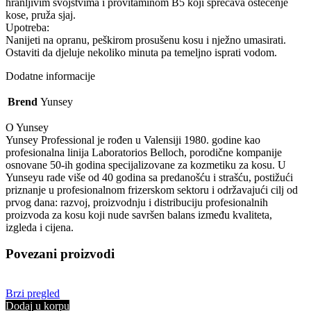
hranljivim svojstvima i provitaminom B5 koji sprečava oštećenje
kose, pruža sjaj.
Upotreba:
Nanijeti na opranu, peškirom prosušenu kosu i nježno umasirati.
Ostaviti da djeluje nekoliko minuta pa temeljno isprati vodom.
Dodatne informacije
Brend
Yunsey
O Yunsey
Yunsey Professional je rođen u Valensiji 1980. godine kao
profesionalna linija Laboratorios Belloch, porodične kompanije
osnovane 50-ih godina specijalizovane za kozmetiku za kosu. U
Yunseyu rade više od 40 godina sa predanošću i strašću, postižući
priznanje u profesionalnom frizerskom sektoru i održavajući cilj od
prvog dana: razvoj, proizvodnju i distribuciju profesionalnih
proizvoda za kosu koji nude savršen balans između kvaliteta,
izgleda i cijena.
Povezani proizvodi
Brzi pregled
Dodaj u korpu