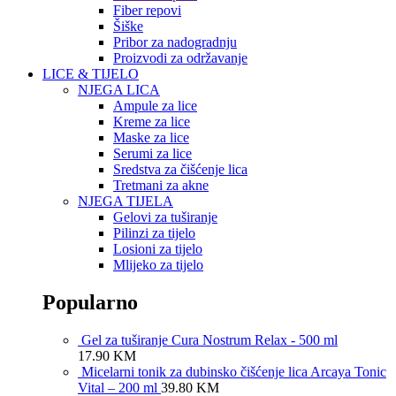
Fiber repovi
Šiške
Pribor za nadogradnju
Proizvodi za održavanje
LICE & TIJELO
NJEGA LICA
Ampule za lice
Kreme za lice
Maske za lice
Serumi za lice
Sredstva za čišćenje lica
Tretmani za akne
NJEGA TIJELA
Gelovi za tuširanje
Pilinzi za tijelo
Losioni za tijelo
Mlijeko za tijelo
Popularno
Gel za tuširanje Cura Nostrum Relax - 500 ml
17.90
KM
Micelarni tonik za dubinsko čišćenje lica Arcaya Tonic
Vital – 200 ml
39.80
KM