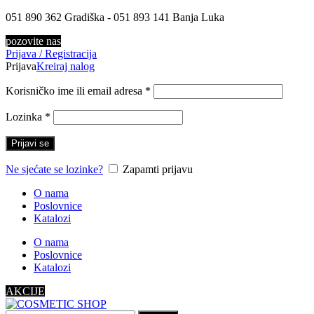
051 890 362 Gradiška - 051 893 141 Banja Luka
pozovite nas
Prijava / Registracija
Prijava
Kreiraj nalog
Korisničko ime ili email adresa
*
Lozinka
*
Prijavi se
Ne sjećate se lozinke?
Zapamti prijavu
O nama
Poslovnice
Katalozi
O nama
Poslovnice
Katalozi
AKCIJE