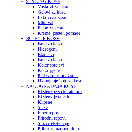
STYLING KOSE
Voskovi za kosu
Gelovi za kosu
Lakovi za kosu
Mini val
Pjene za kosu
Kreme, paste i pomade
BOJENJE KOSE
Boje za kosu
Hidrogeni
Blanševi
Boje za kosu
Kolor sprejevi
Kolor pjene
Proizvodi protv žutila
Uklanjanje boje za kosu
NADOGRADNJA KOSE
Ekstenzije sa keratinom
Ekstenzije tape in
Klipsne
Šiške
Fiber repovi
Prirodni repovi
Sirove ekstenzije
Pribor za nadogradnju