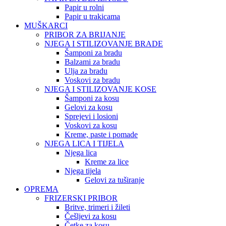
Papir u rolni
Papir u trakicama
MUŠKARCI
PRIBOR ZA BRIJANJE
NJEGA I STILIZOVANJE BRADE
Šamponi za bradu
Balzami za bradu
Ulja za bradu
Voskovi za bradu
NJEGA I STILIZOVANJE KOSE
Šamponi za kosu
Gelovi za kosu
Sprejevi i losioni
Voskovi za kosu
Kreme, paste i pomade
NJEGA LICA I TIJELA
Njega lica
Kreme za lice
Njega tijela
Gelovi za tuširanje
OPREMA
FRIZERSKI PRIBOR
Britve, trimeri i žileti
Češljevi za kosu
Četke za kosu