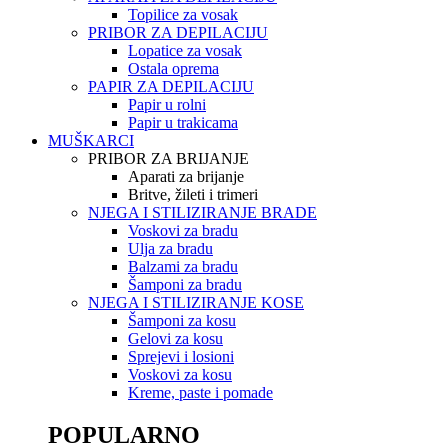
Topilice za vosak
PRIBOR ZA DEPILACIJU
Lopatice za vosak
Ostala oprema
PAPIR ZA DEPILACIJU
Papir u rolni
Papir u trakicama
MUŠKARCI
PRIBOR ZA BRIJANJE
Aparati za brijanje
Britve, žileti i trimeri
NJEGA I STILIZIRANJE BRADE
Voskovi za bradu
Ulja za bradu
Balzami za bradu
Šamponi za bradu
NJEGA I STILIZIRANJE KOSE
Šamponi za kosu
Gelovi za kosu
Sprejevi i losioni
Voskovi za kosu
Kreme, paste i pomade
POPULARNO