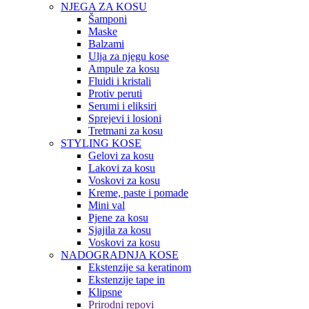
NJEGA ZA KOSU
Šamponi
Maske
Balzami
Ulja za njegu kose
Ampule za kosu
Fluidi i kristali
Protiv peruti
Serumi i eliksiri
Sprejevi i losioni
Tretmani za kosu
STYLING KOSE
Gelovi za kosu
Lakovi za kosu
Voskovi za kosu
Kreme, paste i pomade
Mini val
Pjene za kosu
Sjajila za kosu
Voskovi za kosu
NADOGRADNJA KOSE
Ekstenzije sa keratinom
Ekstenzije tape in
Klipsne
Prirodni repovi