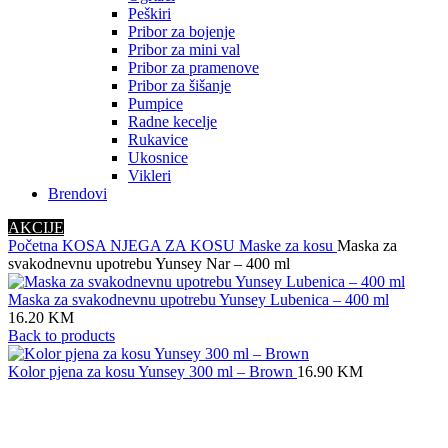
Peškiri
Pribor za bojenje
Pribor za mini val
Pribor za pramenove
Pribor za šišanje
Pumpice
Radne kecelje
Rukavice
Ukosnice
Vikleri
Brendovi
AKCIJE
Početna
KOSA
NJEGA ZA KOSU
Maske za kosu
Maska za
svakodnevnu upotrebu Yunsey Nar – 400 ml
Maska za svakodnevnu upotrebu Yunsey Lubenica – 400 ml
16.20
KM
Back to products
Kolor pjena za kosu Yunsey 300 ml – Brown
16.90
KM
Click to enlarge