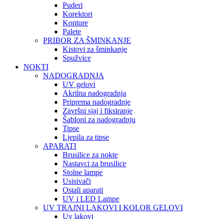
Puderi
Korektori
Konture
Palete
PRIBOR ZA ŠMINKANJE
Kistovi za šminkanje
Spužvice
NOKTI
NADOGRADNJA
UV gelovi
Akrilna nadogradnja
Priprema nadogradnje
Završni sjaj i fiksiranje
Šabloni za nadogradnju
Tipse
Ljepila za tipse
APARATI
Brusilice za nokte
Nastavci za brusilice
Stolne lampe
Usisivači
Ostali aparati
UV i LED Lampe
UV TRAJNI LAKOVI I KOLOR GELOVI
Uv lakovi