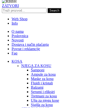
ZATVORI
Search
Web Shop
Info
O nama
Poslovnica
Novosti
Dostava i način plaćanja
Povrat i reklamcije
Faq
KOSA
NJEGA ZA KOSU
Šamponi
Ampule za kosu
Maske za kosu
Fluidi i kristali
Balzami
Serumi i eliksiri
Tretmani za kosu
Ulja za njegu kose
Sjajila za kosu