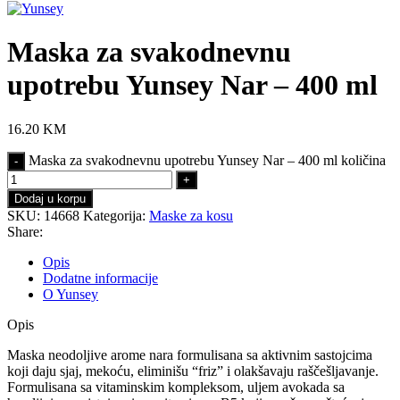
Maska za svakodnevnu
upotrebu Yunsey Nar – 400 ml
16.20
KM
Maska za svakodnevnu upotrebu Yunsey Nar – 400 ml količina
Dodaj u korpu
SKU:
14668
Kategorija:
Maske za kosu
Share:
Opis
Dodatne informacije
O Yunsey
Opis
Maska neodoljive arome nara formulisana sa aktivnim sastojcima
koji daju sjaj, mekoću, eliminišu “friz” i olakšavaju raščešljavanje.
Formulisana sa vitaminskim kompleksom, uljem avokada sa