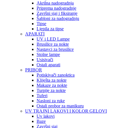
Akrilna nadogradnja
Priprema nadogradnje
Završni sjaj i fiksiranje
Šabloni za nadogradnju
Tipse
Ljepila za tipse
APARATI
UV i LED Lampe
Brusilice za nokte
Nastavci za brusilice
Stolne lampe
Usisivači
Ostali aparati
PRIBOR
Potiskivači zanoktica
Kliješta za nokte
Makaze za nokte
Turpije za nokte
Tuferi
Nasloni za ruke
Ostali probor za manikuru
UV TRAJNI LAKOVI I KOLOR GELOVI
Uv lakovi
Baze
Završni sjaj