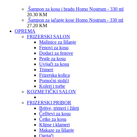
Šampon za kosu i bradu Homo Nostrum - 330 ml
20.30
KM
Šampon za jačanje kose Homo Nostrum - 330 ml
27.20
KM
OPREMA
FRIZERSKI SALON
Mašinice za šišanje
Fenovi za kosu
Dodaci za fenove
Pegle za kosu
Uvijači za kosu
Trimeri
Frizerska kolica
Pomoćni stolići
Koferi i torbe
KOZMETIČKI SALON
FRIZERSKI PRIBOR
Britve, trimeri i žileti
Češljevi za kosu
Četke za kosu
Klipse i klameri
Makaze za šišanje
Ogrtači