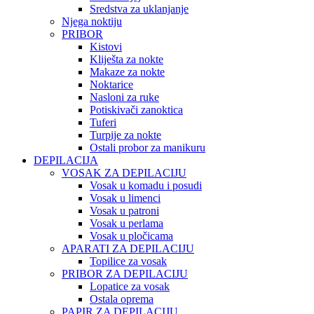
Sredstva za uklanjanje
Njega noktiju
PRIBOR
Kistovi
Kliješta za nokte
Makaze za nokte
Noktarice
Nasloni za ruke
Potiskivači zanoktica
Tuferi
Turpije za nokte
Ostali probor za manikuru
DEPILACIJA
VOSAK ZA DEPILACIJU
Vosak u komadu i posudi
Vosak u limenci
Vosak u patroni
Vosak u perlama
Vosak u pločicama
APARATI ZA DEPILACIJU
Topilice za vosak
PRIBOR ZA DEPILACIJU
Lopatice za vosak
Ostala oprema
PAPIR ZA DEPILACIJU