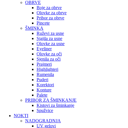
OBRVE
Boje za obrve
Olovke za obrve
Pribor za obrve
Pincete
ŠMINKA
Ruževi za usne
Sjajila za usne
Olovke za usne
Eyeliner
Olovke za oči
Sjenila za oči
Prajmeri
Highlighteri
Rumenila
Puderi
Korektori
Konture
Palete
PRIBOR ZA ŠMINKANJE
Kistovi za šminkanje
Spužvice
NOKTI
NADOGRADNJA
UV gelovi