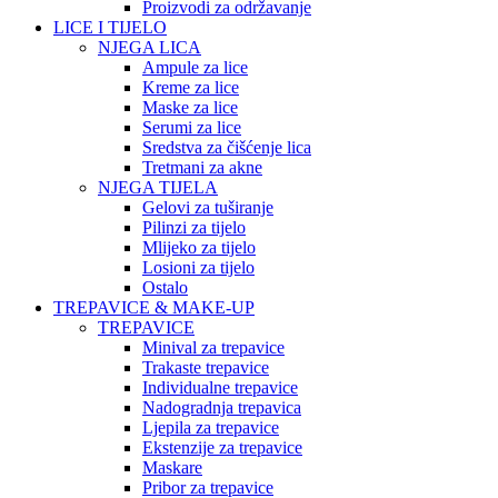
Proizvodi za održavanje
LICE I TIJELO
NJEGA LICA
Ampule za lice
Kreme za lice
Maske za lice
Serumi za lice
Sredstva za čišćenje lica
Tretmani za akne
NJEGA TIJELA
Gelovi za tuširanje
Pilinzi za tijelo
Mlijeko za tijelo
Losioni za tijelo
Ostalo
TREPAVICE & MAKE-UP
TREPAVICE
Minival za trepavice
Trakaste trepavice
Individualne trepavice
Nadogradnja trepavica
Ljepila za trepavice
Ekstenzije za trepavice
Maskare
Pribor za trepavice