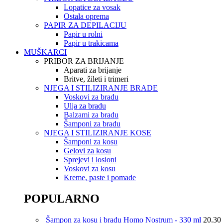
Lopatice za vosak
Ostala oprema
PAPIR ZA DEPILACIJU
Papir u rolni
Papir u trakicama
MUŠKARCI
PRIBOR ZA BRIJANJE
Aparati za brijanje
Britve, žileti i trimeri
NJEGA I STILIZIRANJE BRADE
Voskovi za bradu
Ulja za bradu
Balzami za bradu
Šamponi za bradu
NJEGA I STILIZIRANJE KOSE
Šamponi za kosu
Gelovi za kosu
Sprejevi i losioni
Voskovi za kosu
Kreme, paste i pomade
POPULARNO
Šampon za kosu i bradu Homo Nostrum - 330 ml
20.30