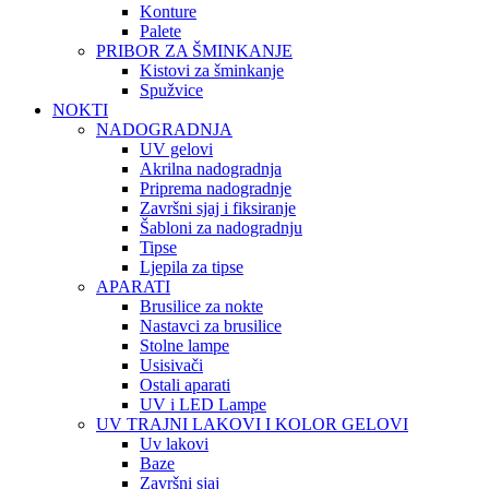
Konture
Palete
PRIBOR ZA ŠMINKANJE
Kistovi za šminkanje
Spužvice
NOKTI
NADOGRADNJA
UV gelovi
Akrilna nadogradnja
Priprema nadogradnje
Završni sjaj i fiksiranje
Šabloni za nadogradnju
Tipse
Ljepila za tipse
APARATI
Brusilice za nokte
Nastavci za brusilice
Stolne lampe
Usisivači
Ostali aparati
UV i LED Lampe
UV TRAJNI LAKOVI I KOLOR GELOVI
Uv lakovi
Baze
Završni sjaj