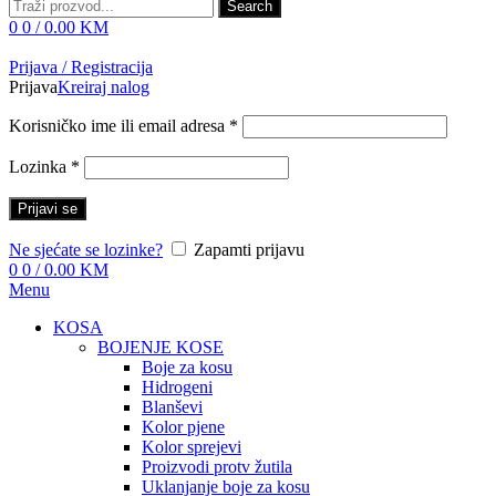
Search
0
0
/
0.00
KM
Prijava / Registracija
Prijava
Kreiraj nalog
Korisničko ime ili email adresa
*
Lozinka
*
Prijavi se
Ne sjećate se lozinke?
Zapamti prijavu
0
0
/
0.00
KM
Menu
KOSA
BOJENJE KOSE
Boje za kosu
Hidrogeni
Blanševi
Kolor pjene
Kolor sprejevi
Proizvodi protv žutila
Uklanjanje boje za kosu