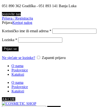
051 890 362 Gradiška - 051 893 141 Banja Luka
pozovite nas
Prijava / Registracija
Prijava
Kreiraj nalog
Korisničko ime ili email adresa
*
Lozinka
*
Prijavi se
Ne sjećate se lozinke?
Zapamti prijavu
O nama
Poslovnice
Katalozi
O nama
Poslovnice
Katalozi
AKCIJE