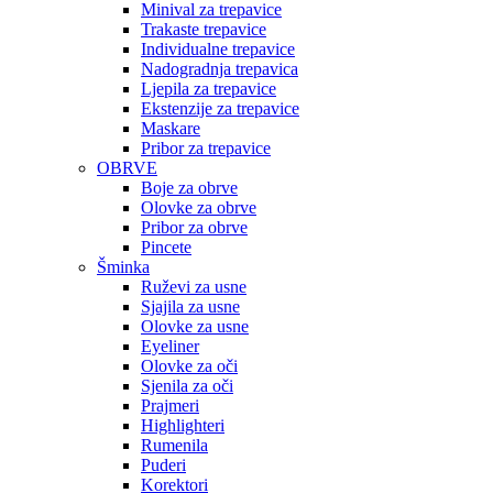
Minival za trepavice
Trakaste trepavice
Individualne trepavice
Nadogradnja trepavica
Ljepila za trepavice
Ekstenzije za trepavice
Maskare
Pribor za trepavice
OBRVE
Boje za obrve
Olovke za obrve
Pribor za obrve
Pincete
Šminka
Ruževi za usne
Sjajila za usne
Olovke za usne
Eyeliner
Olovke za oči
Sjenila za oči
Prajmeri
Highlighteri
Rumenila
Puderi
Korektori