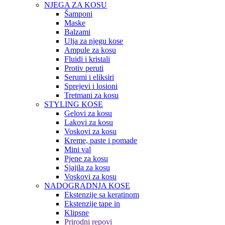
NJEGA ZA KOSU
Šamponi
Maske
Balzami
Ulja za njegu kose
Ampule za kosu
Fluidi i kristali
Protiv peruti
Serumi i eliksiri
Sprejevi i losioni
Tretmani za kosu
STYLING KOSE
Gelovi za kosu
Lakovi za kosu
Voskovi za kosu
Kreme, paste i pomade
Mini val
Pjene za kosu
Sjajila za kosu
Voskovi za kosu
NADOGRADNJA KOSE
Ekstenzije sa keratinom
Ekstenzije tape in
Klipsne
Prirodni repovi