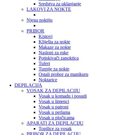
Sredstva za uklanjanje
LAKOVI ZA NOKTE
Njega noktiju
PRIBOR
Kistovi
Kliješta za nokte
Makaze za nokte
Nasloni za ruke
Potiskivači zanoktica
Tuferi
Turpije za nokte
Ostali probor za manikuru
Noktarice
DEPILACIJA
VOSAK ZA DEPILACIJU
Vosak u komadu i posudi
Vosak u limenci
Vosak u patroni
Vosak u perlama
Vosak u pločicama
APARATI ZA DEPILACIJU
Topilice za vosak
PRIBOR ZA DEPILACIJU