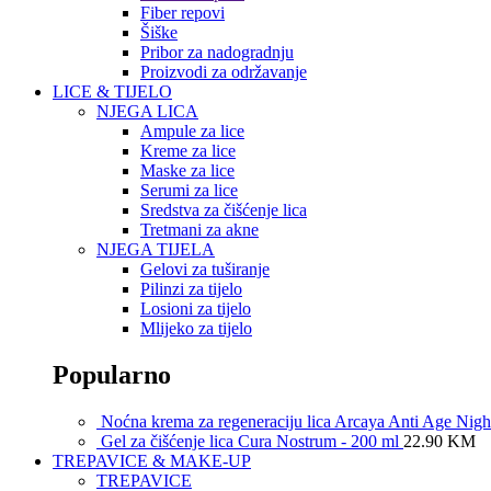
Fiber repovi
Šiške
Pribor za nadogradnju
Proizvodi za održavanje
LICE & TIJELO
NJEGA LICA
Ampule za lice
Kreme za lice
Maske za lice
Serumi za lice
Sredstva za čišćenje lica
Tretmani za akne
NJEGA TIJELA
Gelovi za tuširanje
Pilinzi za tijelo
Losioni za tijelo
Mlijeko za tijelo
Popularno
Noćna krema za regeneraciju lica Arcaya Anti Age Nig
Gel za čišćenje lica Cura Nostrum - 200 ml
22.90
KM
TREPAVICE & MAKE-UP
TREPAVICE