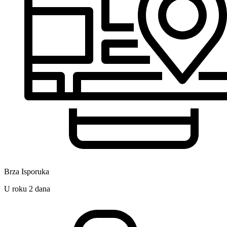
Brza Isporuka
U roku 2 dana