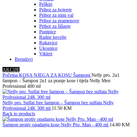
Peškiri
Pribor za bojenje
Pribor za mini val
Pribor za pramenove
Pribor za šišanje
Pumpice
Radne kecelje
Rukavice
Ukosnice
Vikleri
Brendovi
AKCIJE
Početna
KOSA
NJEGA ZA KOSU
Šamponi
Nelly pro. 2u1
šampon – Šampon 2u1 za pranje kose i tijela Nelly Men
Professional 400 ml
Nelly pro. Sulfat free šampon – Šampon bez sulfata Nelly
Professional 24K 300 ml
11.50
KM
Back to products
Šampon protiv opadanja kose Nelly Pro. Man - 400 ml
14.80
KM