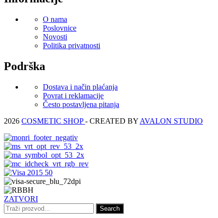
O nama
Poslovnice
Novosti
Politika privatnosti
Podrška
Dostava i način plaćanja
Povrat i reklamacije
Često postavljena pitanja
2026
COSMETIC SHOP
- CREATED BY
AVALON STUDIO
ZATVORI
Search