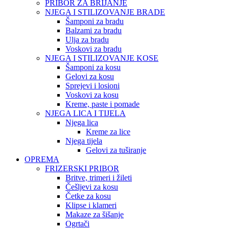
PRIBOR ZA BRIJANJE
NJEGA I STILIZOVANJE BRADE
Šamponi za bradu
Balzami za bradu
Ulja za bradu
Voskovi za bradu
NJEGA I STILIZOVANJE KOSE
Šamponi za kosu
Gelovi za kosu
Sprejevi i losioni
Voskovi za kosu
Kreme, paste i pomade
NJEGA LICA I TIJELA
Njega lica
Kreme za lice
Njega tijela
Gelovi za tuširanje
OPREMA
FRIZERSKI PRIBOR
Britve, trimeri i žileti
Češljevi za kosu
Četke za kosu
Klipse i klameri
Makaze za šišanje
Ogrtači