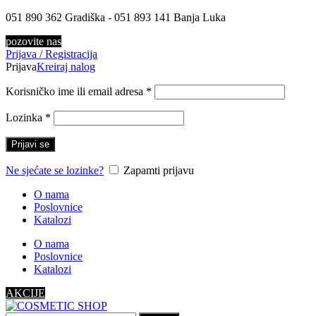
051 890 362 Gradiška - 051 893 141 Banja Luka
pozovite nas
Prijava / Registracija
Prijava
Kreiraj nalog
Korisničko ime ili email adresa
*
Lozinka
*
Prijavi se
Ne sjećate se lozinke?
Zapamti prijavu
O nama
Poslovnice
Katalozi
O nama
Poslovnice
Katalozi
AKCIJE