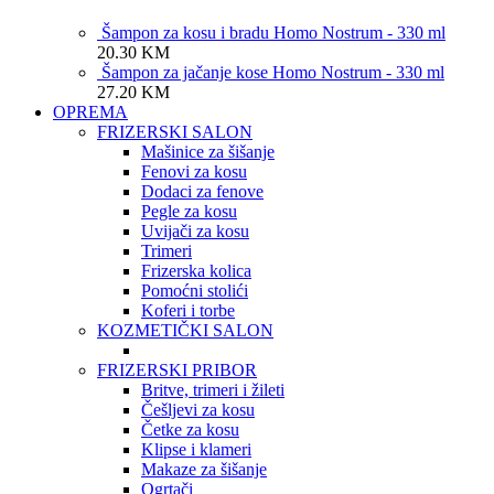
Šampon za kosu i bradu Homo Nostrum - 330 ml
20.30
KM
Šampon za jačanje kose Homo Nostrum - 330 ml
27.20
KM
OPREMA
FRIZERSKI SALON
Mašinice za šišanje
Fenovi za kosu
Dodaci za fenove
Pegle za kosu
Uvijači za kosu
Trimeri
Frizerska kolica
Pomoćni stolići
Koferi i torbe
KOZMETIČKI SALON
FRIZERSKI PRIBOR
Britve, trimeri i žileti
Češljevi za kosu
Četke za kosu
Klipse i klameri
Makaze za šišanje
Ogrtači