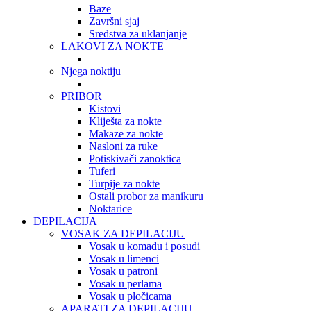
Baze
Završni sjaj
Sredstva za uklanjanje
LAKOVI ZA NOKTE
Njega noktiju
PRIBOR
Kistovi
Kliješta za nokte
Makaze za nokte
Nasloni za ruke
Potiskivači zanoktica
Tuferi
Turpije za nokte
Ostali probor za manikuru
Noktarice
DEPILACIJA
VOSAK ZA DEPILACIJU
Vosak u komadu i posudi
Vosak u limenci
Vosak u patroni
Vosak u perlama
Vosak u pločicama
APARATI ZA DEPILACIJU