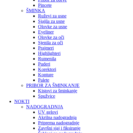
Pincete
ŠMINKA
Ruževi za usne
Sjajila za usne
Olovke za usne
Eyeliner
Olovke za oči
Sjenila za oči
Prajmeri
Highlighteri
Rumenila
Puderi
Korektori
Konture
Palete
PRIBOR ZA ŠMINKANJE
Kistovi za šminkanje
Spužvice
NOKTI
NADOGRADNJA
UV gelovi
Akrilna nadogradnja
Priprema nadogradnje
Završni sjaj i fiksiranje