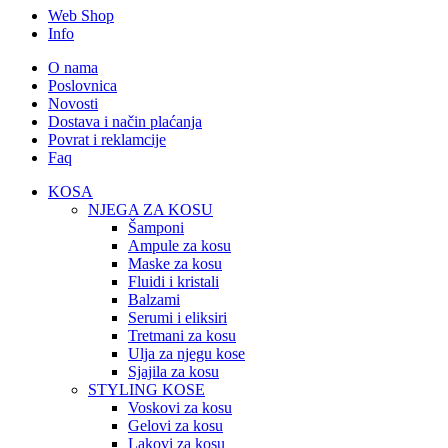
Web Shop
Info
O nama
Poslovnica
Novosti
Dostava i način plaćanja
Povrat i reklamcije
Faq
KOSA
NJEGA ZA KOSU
Šamponi
Ampule za kosu
Maske za kosu
Fluidi i kristali
Balzami
Serumi i eliksiri
Tretmani za kosu
Ulja za njegu kose
Sjajila za kosu
STYLING KOSE
Voskovi za kosu
Gelovi za kosu
Lakovi za kosu