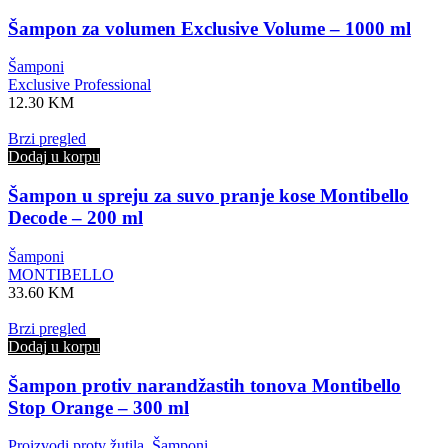
Šampon za volumen Exclusive Volume – 1000 ml
Šamponi
Exclusive Professional
12.30
KM
Brzi pregled
Dodaj u korpu
Šampon u spreju za suvo pranje kose Montibello
Decode – 200 ml
Šamponi
MONTIBELLO
33.60
KM
Brzi pregled
Dodaj u korpu
Šampon protiv narandžastih tonova Montibello
Stop Orange – 300 ml
Proizvodi protv žutila
,
Šamponi