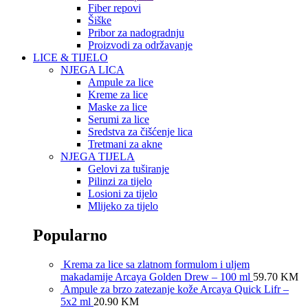
Fiber repovi
Šiške
Pribor za nadogradnju
Proizvodi za održavanje
LICE & TIJELO
NJEGA LICA
Ampule za lice
Kreme za lice
Maske za lice
Serumi za lice
Sredstva za čišćenje lica
Tretmani za akne
NJEGA TIJELA
Gelovi za tuširanje
Pilinzi za tijelo
Losioni za tijelo
Mlijeko za tijelo
Popularno
Krema za lice sa zlatnom formulom i uljem
makadamije Arcaya Golden Drew – 100 ml
59.70
KM
Ampule za brzo zatezanje kože Arcaya Quick Lifr –
5x2 ml
20.90
KM