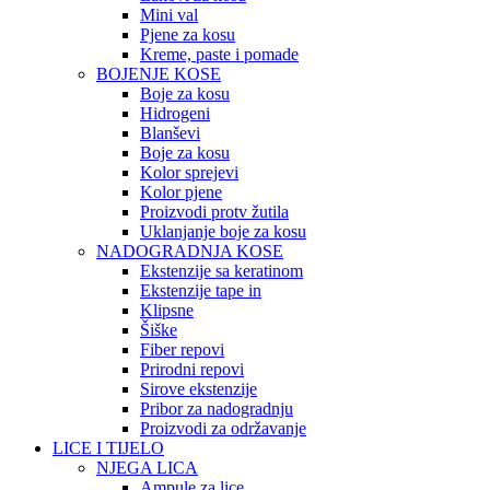
Mini val
Pjene za kosu
Kreme, paste i pomade
BOJENJE KOSE
Boje za kosu
Hidrogeni
Blanševi
Boje za kosu
Kolor sprejevi
Kolor pjene
Proizvodi protv žutila
Uklanjanje boje za kosu
NADOGRADNJA KOSE
Ekstenzije sa keratinom
Ekstenzije tape in
Klipsne
Šiške
Fiber repovi
Prirodni repovi
Sirove ekstenzije
Pribor za nadogradnju
Proizvodi za održavanje
LICE I TIJELO
NJEGA LICA
Ampule za lice