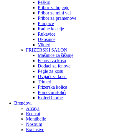
Peškiri
Pribor za bojenje
Pribor za mini val
Pribor za pramenove
Pumpice
Radne kecelje
Rukavice
Ukosnice
Vikleri
FRIZERSKI SALON
Mašinice za šišanje
Fenovi za kosu
Dodaci za fenove
Pegle za kosu
Uvijači za kosu
Trimeri
Frizerska kolica
Pomoćni stolići
Koferi i torbe
Brendovi
Arcaya
Red cat
Montibello
Nostrum
Exclusive