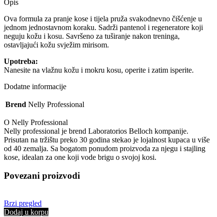
kose
Opis
i
tijela
Ova formula za pranje kose i tijela pruža svakodnevno čišćenje u
Nelly
jednom jednostavnom koraku. Sadrži pantenol i regeneratore koji
Men
neguju kožu i kosu. Savršeno za tuširanje nakon treninga,
Professional
ostavljajući kožu svježim mirisom.
400
Upotreba:
ml
Nanesite na vlažnu kožu i mokru kosu, operite i zatim isperite.
količina
Dodatne informacije
Brend
Nelly Professional
O Nelly Professional
Nelly professional je brend Laboratorios Belloch kompanije.
Prisutan na tržištu preko 30 godina stekao je lojalnost kupaca u više
od 40 zemalja. Sa bogatom ponudom proizvoda za njegu i stajling
kose, idealan za one koji vode brigu o svojoj kosi.
Povezani proizvodi
Brzi pregled
Dodaj u korpu