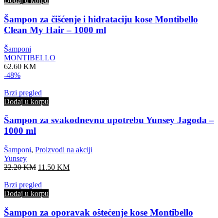
Dodaj u korpu
Šampon za čišćenje i hidrataciju kose Montibello
Clean My Hair – 1000 ml
Šamponi
MONTIBELLO
62.60
KM
-48%
Brzi pregled
Dodaj u korpu
Šampon za svakodnevnu upotrebu Yunsey Jagoda –
1000 ml
Šamponi
,
Proizvodi na akciji
Yunsey
Original
Current
22.20
KM
11.50
KM
price
price
was:
is:
Brzi pregled
22.20 KM.
11.50 KM.
Dodaj u korpu
Šampon za oporavak oštećenje kose Montibello