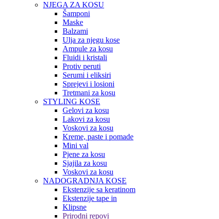
NJEGA ZA KOSU
Šamponi
Maske
Balzami
Ulja za njegu kose
Ampule za kosu
Fluidi i kristali
Protiv peruti
Serumi i eliksiri
Sprejevi i losioni
Tretmani za kosu
STYLING KOSE
Gelovi za kosu
Lakovi za kosu
Voskovi za kosu
Kreme, paste i pomade
Mini val
Pjene za kosu
Sjajila za kosu
Voskovi za kosu
NADOGRADNJA KOSE
Ekstenzije sa keratinom
Ekstenzije tape in
Klipsne
Prirodni repovi