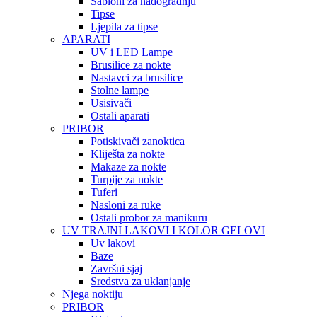
Šabloni za nadogradnju
Tipse
Ljepila za tipse
APARATI
UV i LED Lampe
Brusilice za nokte
Nastavci za brusilice
Stolne lampe
Usisivači
Ostali aparati
PRIBOR
Potiskivači zanoktica
Kliješta za nokte
Makaze za nokte
Turpije za nokte
Tuferi
Nasloni za ruke
Ostali probor za manikuru
UV TRAJNI LAKOVI I KOLOR GELOVI
Uv lakovi
Baze
Završni sjaj
Sredstva za uklanjanje
Njega noktiju
PRIBOR