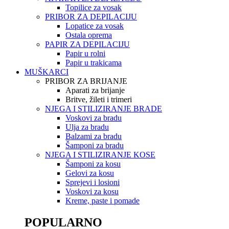
Topilice za vosak
PRIBOR ZA DEPILACIJU
Lopatice za vosak
Ostala oprema
PAPIR ZA DEPILACIJU
Papir u rolni
Papir u trakicama
MUŠKARCI
PRIBOR ZA BRIJANJE
Aparati za brijanje
Britve, žileti i trimeri
NJEGA I STILIZIRANJE BRADE
Voskovi za bradu
Ulja za bradu
Balzami za bradu
Šamponi za bradu
NJEGA I STILIZIRANJE KOSE
Šamponi za kosu
Gelovi za kosu
Sprejevi i losioni
Voskovi za kosu
Kreme, paste i pomade
POPULARNO