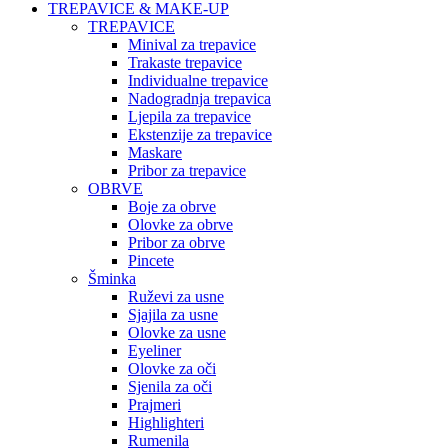
TREPAVICE & MAKE-UP
TREPAVICE
Minival za trepavice
Trakaste trepavice
Individualne trepavice
Nadogradnja trepavica
Ljepila za trepavice
Ekstenzije za trepavice
Maskare
Pribor za trepavice
OBRVE
Boje za obrve
Olovke za obrve
Pribor za obrve
Pincete
Šminka
Ruževi za usne
Sjajila za usne
Olovke za usne
Eyeliner
Olovke za oči
Sjenila za oči
Prajmeri
Highlighteri
Rumenila