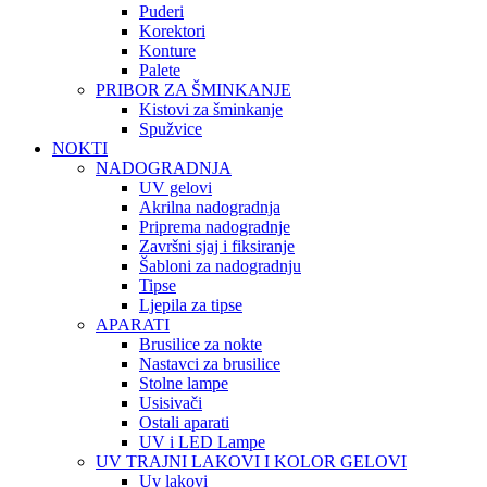
Puderi
Korektori
Konture
Palete
PRIBOR ZA ŠMINKANJE
Kistovi za šminkanje
Spužvice
NOKTI
NADOGRADNJA
UV gelovi
Akrilna nadogradnja
Priprema nadogradnje
Završni sjaj i fiksiranje
Šabloni za nadogradnju
Tipse
Ljepila za tipse
APARATI
Brusilice za nokte
Nastavci za brusilice
Stolne lampe
Usisivači
Ostali aparati
UV i LED Lampe
UV TRAJNI LAKOVI I KOLOR GELOVI
Uv lakovi