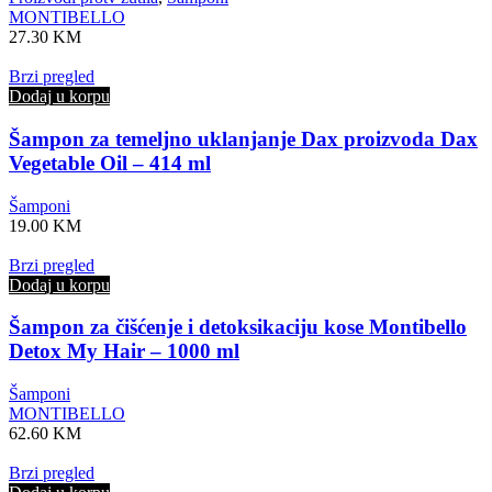
MONTIBELLO
27.30
KM
Brzi pregled
Dodaj u korpu
Šampon za temeljno uklanjanje Dax proizvoda Dax
Vegetable Oil – 414 ml
Šamponi
19.00
KM
Brzi pregled
Dodaj u korpu
Šampon za čišćenje i detoksikaciju kose Montibello
Detox My Hair – 1000 ml
Šamponi
MONTIBELLO
62.60
KM
Brzi pregled