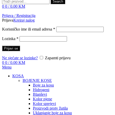
Search
0
0
/
0.00
KM
Prijava / Registracija
Prijava
Kreiraj nalog
Korisničko ime ili email adresa
*
Lozinka
*
Prijavi se
Ne sjećate se lozinke?
Zapamti prijavu
0
0
/
0.00
KM
Menu
KOSA
BOJENJE KOSE
Boje za kosu
Hidrogeni
Blanševi
Kolor pjene
Kolor sprejevi
Proizvodi protv žutila
Uklanjanje boje za kosu