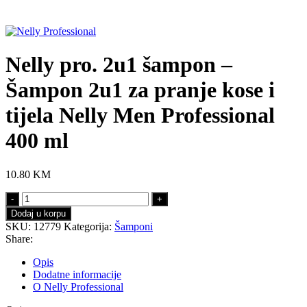
Click to enlarge
Nelly pro. 2u1 šampon –
Šampon 2u1 za pranje kose i
tijela Nelly Men Professional
400 ml
10.80
KM
Nelly
pro.
Dodaj u korpu
2u1
SKU:
12779
Kategorija:
Šamponi
šampon
Share:
–
Šampon
Opis
2u1
Dodatne informacije
za
O Nelly Professional
pranje