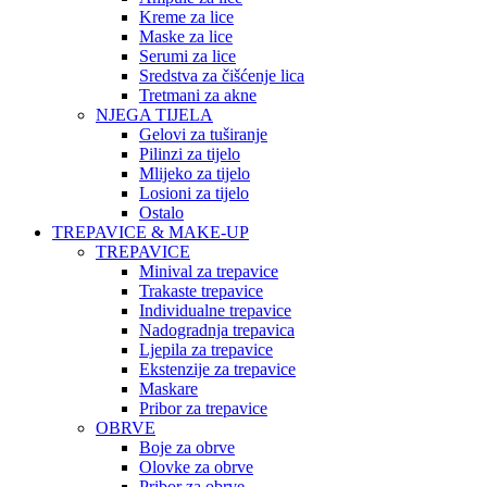
Kreme za lice
Maske za lice
Serumi za lice
Sredstva za čišćenje lica
Tretmani za akne
NJEGA TIJELA
Gelovi za tuširanje
Pilinzi za tijelo
Mlijeko za tijelo
Losioni za tijelo
Ostalo
TREPAVICE & MAKE-UP
TREPAVICE
Minival za trepavice
Trakaste trepavice
Individualne trepavice
Nadogradnja trepavica
Ljepila za trepavice
Ekstenzije za trepavice
Maskare
Pribor za trepavice
OBRVE
Boje za obrve
Olovke za obrve
Pribor za obrve