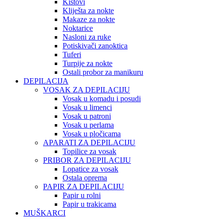
Kistovi
Kliješta za nokte
Makaze za nokte
Noktarice
Nasloni za ruke
Potiskivači zanoktica
Tuferi
Turpije za nokte
Ostali probor za manikuru
DEPILACIJA
VOSAK ZA DEPILACIJU
Vosak u komadu i posudi
Vosak u limenci
Vosak u patroni
Vosak u perlama
Vosak u pločicama
APARATI ZA DEPILACIJU
Topilice za vosak
PRIBOR ZA DEPILACIJU
Lopatice za vosak
Ostala oprema
PAPIR ZA DEPILACIJU
Papir u rolni
Papir u trakicama
MUŠKARCI