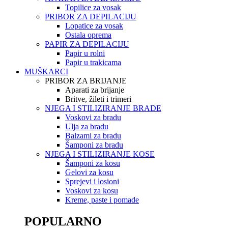
Topilice za vosak
PRIBOR ZA DEPILACIJU
Lopatice za vosak
Ostala oprema
PAPIR ZA DEPILACIJU
Papir u rolni
Papir u trakicama
MUŠKARCI
PRIBOR ZA BRIJANJE
Aparati za brijanje
Britve, žileti i trimeri
NJEGA I STILIZIRANJE BRADE
Voskovi za bradu
Ulja za bradu
Balzami za bradu
Šamponi za bradu
NJEGA I STILIZIRANJE KOSE
Šamponi za kosu
Gelovi za kosu
Sprejevi i losioni
Voskovi za kosu
Kreme, paste i pomade
POPULARNO