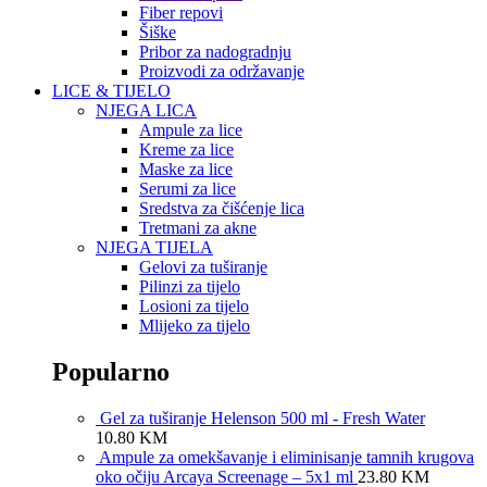
Fiber repovi
Šiške
Pribor za nadogradnju
Proizvodi za održavanje
LICE & TIJELO
NJEGA LICA
Ampule za lice
Kreme za lice
Maske za lice
Serumi za lice
Sredstva za čišćenje lica
Tretmani za akne
NJEGA TIJELA
Gelovi za tuširanje
Pilinzi za tijelo
Losioni za tijelo
Mlijeko za tijelo
Popularno
Gel za tuširanje Helenson 500 ml - Fresh Water
10.80
KM
Ampule za omekšavanje i eliminisanje tamnih krugova
oko očiju Arcaya Screenage – 5x1 ml
23.80
KM