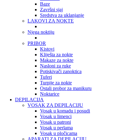
Baze
Završni sjaj
Sredstva za uklanjanje
LAKOVI ZA NOKTE
Njega noktiju
PRIBOR
Kistovi
Kliješta za nokte
Makaze za nokte
Nasloni za ruke
Potiskivači zanoktica
Tuferi
Turpije za nokte
Ostali probor za manikuru
Noktarice
DEPILACIJA
VOSAK ZA DEPILACIJU
Vosak u komadu i posudi
Vosak u limenci
Vosak u patroni
Vosak u perlama
Vosak u pločicama
APARATI ZA DEPILACIJU