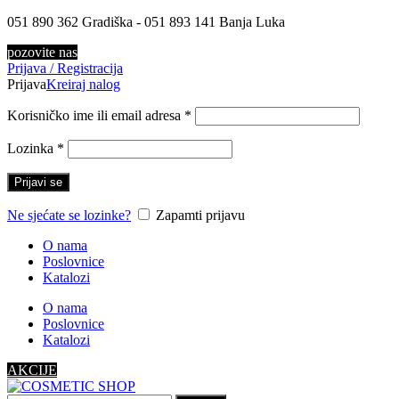
051 890 362 Gradiška - 051 893 141 Banja Luka
pozovite nas
Prijava / Registracija
Prijava
Kreiraj nalog
Korisničko ime ili email adresa
*
Lozinka
*
Prijavi se
Ne sjećate se lozinke?
Zapamti prijavu
O nama
Poslovnice
Katalozi
O nama
Poslovnice
Katalozi
AKCIJE