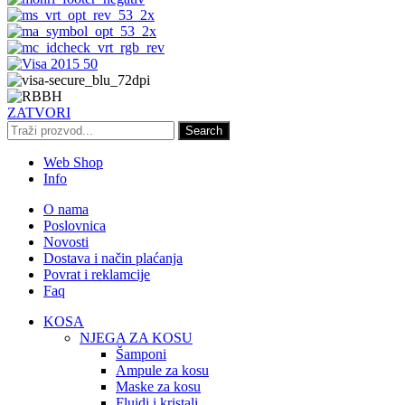
ZATVORI
Search
Web Shop
Info
O nama
Poslovnica
Novosti
Dostava i način plaćanja
Povrat i reklamcije
Faq
KOSA
NJEGA ZA KOSU
Šamponi
Ampule za kosu
Maske za kosu
Fluidi i kristali