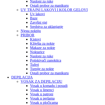
Nasloni za ruke
Ostali probor za manikuru
UV TRAJNI LAKOVI I KOLOR GELOVI
Uv lakovi
Baze
Završni sjaj
Sredstva za uklanjanje
Njega noktiju
PRIBOR
Kistovi
Kliješta za nokte
Makaze za nokte
Noktarice
Nasloni za ruke
Potiskivači zanoktica
Tuferi
Turpije za nokte
Ostali probor za manikuru
DEPILACIJA
VOSAK ZA DEPILACIJU
Vosak u komadu i posudi
Vosak u limenci
Vosak u patroni
Vosak u perlama
Vosak u pločicama