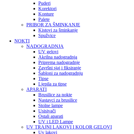
Puderi
Korektori
Konture
Palete
PRIBOR ZA ŠMINKANJE
Kistovi za šminkanje
Spužvice
NOKTI
NADOGRADNJA
UV gelovi
Akrilna nadogradnja
Priprema nadogradnje
Završni sjaj i fiksiranje
Šabloni za nadogradnju
Tipse
Ljepila za tipse
APARATI
Brusilice za nokte
Nastavci za brusilice
Stolne lampe
Usisivači
Ostali aparati
UV i LED Lampe
UV TRAJNI LAKOVI I KOLOR GELOVI
Uv lakovi