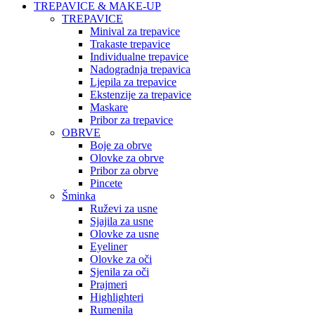
TREPAVICE & MAKE-UP
TREPAVICE
Minival za trepavice
Trakaste trepavice
Individualne trepavice
Nadogradnja trepavica
Ljepila za trepavice
Ekstenzije za trepavice
Maskare
Pribor za trepavice
OBRVE
Boje za obrve
Olovke za obrve
Pribor za obrve
Pincete
Šminka
Ruževi za usne
Sjajila za usne
Olovke za usne
Eyeliner
Olovke za oči
Sjenila za oči
Prajmeri
Highlighteri
Rumenila