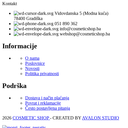
Kontakt
Vidovdanska 5 (Modna kuća)
78400 Gradiška
051 890 362
info@cosmeticshop.ba
webshop@cosmeticshop.ba
Informacije
O nama
Poslovnice
Novosti
Politika privatnosti
Podrška
Dostava i način plaćanja
Povrat i reklamacije
Često postavljena pitanja
2026
COSMETIC SHOP
- CREATED BY
AVALON STUDIO