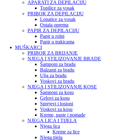
APARATI ZA DEPILACIJU
Topilice za vosak
PRIBOR ZA DEPILACIJU
Lopatice za vosak
Ostala oprema
PAPIR ZA DEPILACIJU
Papir u rolni
Papir u trakicama
MUŠKARCI
PRIBOR ZA BRIJANJE
NJEGA I STILIZOVANJE BRADE
Šamponi za bradu
Balzami za bradu
Ulja za bradu
Voskovi za bradu
NJEGA I STILIZOVANJE KOSE
Šamponi za kosu
Gelovi za kosu
Sprejevi i losioni
Voskovi za kosu
Kreme, paste i pomade
NJEGA LICA I TIJELA
Njega lica
Kreme za lice
Njega tijela