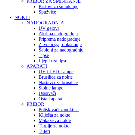
PRIBOR ZA ŠMINKANJE
Kistovi za šminkanje
Spužvice
NOKTI
NADOGRADNJA
UV gelovi
Akrilna nadogradnja
Priprema nadogradnje
Završni sjaj i fiksiranje
Šabloni za nadogradnju
Tipse
Ljepila za tipse
APARATI
UV i LED Lampe
Brusilice za nokte
Nastavci za brusilice
Stolne lampe
Usisivači
Ostali aparati
PRIBOR
Potiskivači zanoktica
Kliješta za nokte
Makaze za nokte
Turpije za nokte
Tuferi