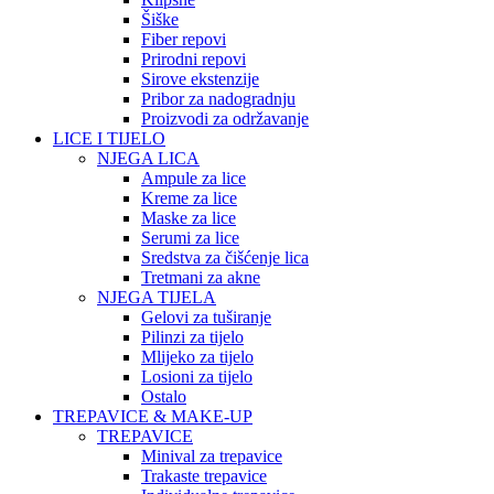
Šiške
Fiber repovi
Prirodni repovi
Sirove ekstenzije
Pribor za nadogradnju
Proizvodi za održavanje
LICE I TIJELO
NJEGA LICA
Ampule za lice
Kreme za lice
Maske za lice
Serumi za lice
Sredstva za čišćenje lica
Tretmani za akne
NJEGA TIJELA
Gelovi za tuširanje
Pilinzi za tijelo
Mlijeko za tijelo
Losioni za tijelo
Ostalo
TREPAVICE & MAKE-UP
TREPAVICE
Minival za trepavice
Trakaste trepavice