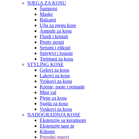
NJEGA ZA KOSU
Šamponi
Maske
Balzami
Ulja za njegu kose
Ampule za kosu
Fluidi i kristali
Protiv peruti
Serumi i eliksiri
Sprejevi i losioni
Tretmani za kosu
STYLING KOSE
Gelovi za kosu
Lakovi za kosu
Voskovi za kosu
Kreme, paste i pomade
Mini val
Pjene za kosu
Sjajila za kosu
Voskovi za kosu
NADOGRADNJA KOSE
Ekstenzije sa keratinom
Ekstenzije tape in
Klipsne
Prirodni repovi