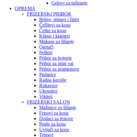
Gelovi za tuširanje
OPREMA
FRIZERSKI PRIBOR
Britve, trimeri i žileti
Češljevi za kosu
Četke za kosu
Klipse i klameri
Makaze za šišanje
Ogrtači
Peškiri
Pribor za bojenje
Pribor za mini val
Pribor za pramenove
Pumpice
Radne kecelje
Rukavice
Ukosnice
Vikleri
FRIZERSKI SALON
Mašinice za šišanje
Fenovi za kosu
Dodaci za fenove
Pegle za kosu
Uvijači za kosu
Trimeri