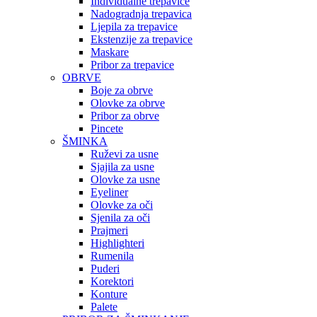
Individualne trepavice
Nadogradnja trepavica
Ljepila za trepavice
Ekstenzije za trepavice
Maskare
Pribor za trepavice
OBRVE
Boje za obrve
Olovke za obrve
Pribor za obrve
Pincete
ŠMINKA
Ruževi za usne
Sjajila za usne
Olovke za usne
Eyeliner
Olovke za oči
Sjenila za oči
Prajmeri
Highlighteri
Rumenila
Puderi
Korektori
Konture
Palete