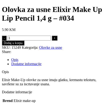
Olovka za usne Elixir Make Up
Lip Pencil 1,4 g – #034
5.90
KM
Olovka
za
Dodaj u korpu
usne
SKU:
15249
Kategorija:
Olovke za usne
Elixir
Share:
Make
Up
Opis
Lip
Dodatne informacije
Pencil
1,4
Opis
g
-
Elixir Make-Up olovke za usne imaju glatku, kremastu teksturu,
#034
savršene su za iscrtavanje usana.
količina
Dodatne informacije
Brend
Elixir make-up