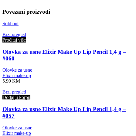
Povezani proizvodi
Sold out
Brzi pregled
Pročitaj više
Olovka za usne Elixir Make Up Lip Pencil 1,4 g –
#060
Olovke za usne
Elixir make-up
5.90
KM
Brzi pregled
Dodaj u korpu
Olovka za usne Elixir Make Up Lip Pencil 1,4 g –
#057
Olovke za usne
Elixir make-up