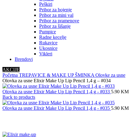
Peškiri
Pribor za bojenje
Pribor za mini val
Pribor za pramenove
Pribor za šišanje
Pumpice
Radne kecelje
Rukavice
Ukosnice
Vikleri
Brendovi
AKCIJE
Početna
TREPAVICE & MAKE UP
ŠMINKA
Olovke za usne
Olovka za usne Elixir Make Up Lip Pencil 1,4 g – #034
Olovka za usne Elixir Make Up Lip Pencil 1,4 g - #033
5.90
KM
Back to products
Olovka za usne Elixir Make Up Lip Pencil 1,4 g - #035
5.90
KM
Click to enlarge