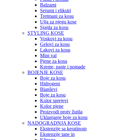
Balzami
Serumi i eliksiri
Tretmani za kosu
Ulja za njegu kose
Sjajila za kosu
STYLING KOSE
Voskovi za kosu
Gelovi za kosu
Lakovi za kosu
Mini val
Pjene za kosu
Kreme, paste i pomade
BOJENJE KOSE
Boje za kosu
Hidrogeni
Blanševi
Boje za kosu
Kolor sprejevi
Kolor pjene
Proizvodi protv žutila
Uklanjanje boje za kosu
NADOGRADNJA KOSE
Ekstenzije sa keratinom
Ekstenzije tape in
Klipsne