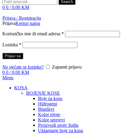
Search
0
0
/
0.00
KM
Prijava / Registracija
Prijava
Kreiraj nalog
Korisničko ime ili email adresa
*
Lozinka
*
Prijavi se
Ne sjećate se lozinke?
Zapamti prijavu
0
0
/
0.00
KM
Menu
KOSA
BOJENJE KOSE
Boje za kosu
Hidrogeni
Blanševi
Kolor pjene
Kolor sprejevi
Proizvodi protv žutila
Uklanjanje boje za kosu