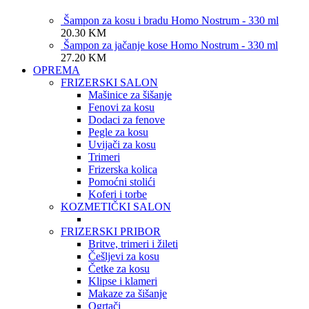
Šampon za kosu i bradu Homo Nostrum - 330 ml
20.30
KM
Šampon za jačanje kose Homo Nostrum - 330 ml
27.20
KM
OPREMA
FRIZERSKI SALON
Mašinice za šišanje
Fenovi za kosu
Dodaci za fenove
Pegle za kosu
Uvijači za kosu
Trimeri
Frizerska kolica
Pomoćni stolići
Koferi i torbe
KOZMETIČKI SALON
FRIZERSKI PRIBOR
Britve, trimeri i žileti
Češljevi za kosu
Četke za kosu
Klipse i klameri
Makaze za šišanje
Ogrtači