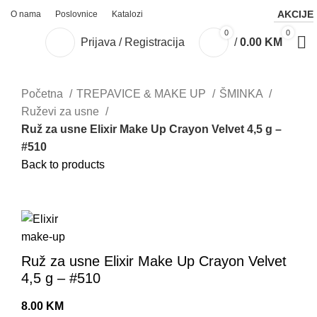
AKCIJE
O nama
Poslovnice
Katalozi
0
0
Prijava / Registracija
/
0.00
KM
Početna
TREPAVICE & MAKE UP
ŠMINKA
Ruževi za usne
Ruž za usne Elixir Make Up Crayon Velvet 4,5 g –
#510
Back to products
Click to enlarge
Ruž za usne Elixir Make Up Crayon Velvet
4,5 g – #510
8.00
KM