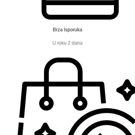
Brza Isporuka
U roku 2 dana