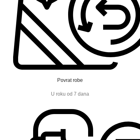
Povrat robe
U roku od 7 dana