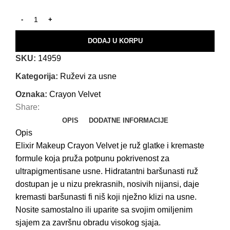
DODAJ U KORPU
SKU:
14959
Kategorija:
Ruževi za usne
Oznaka:
Crayon Velvet
Share:
OPIS
DODATNE INFORMACIJE
Opis
Elixir Makeup Crayon Velvet je ruž glatke i kremaste
formule koja pruža potpunu pokrivenost za
ultrapigmentisane usne. Hidratantni baršunasti ruž
dostupan je u nizu prekrasnih, nosivih nijansi, daje
kremasti baršunasti fi niš koji nježno klizi na usne.
Nosite samostalno ili uparite sa svojim omiljenim
sjajem za završnu obradu visokog sjaja.