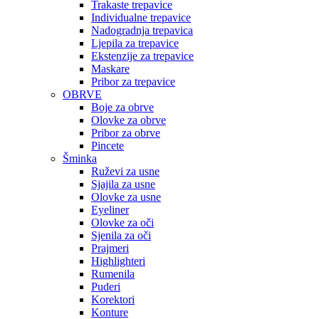
Trakaste trepavice
Individualne trepavice
Nadogradnja trepavica
Ljepila za trepavice
Ekstenzije za trepavice
Maskare
Pribor za trepavice
OBRVE
Boje za obrve
Olovke za obrve
Pribor za obrve
Pincete
Šminka
Ruževi za usne
Sjajila za usne
Olovke za usne
Eyeliner
Olovke za oči
Sjenila za oči
Prajmeri
Highlighteri
Rumenila
Puderi
Korektori
Konture