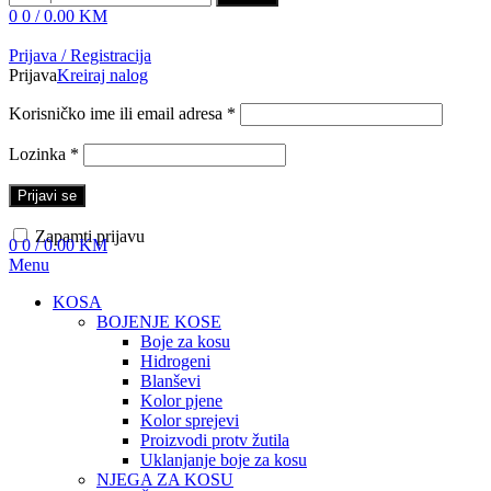
0
0
/
0.00
KM
Prijava / Registracija
Prijava
Kreiraj nalog
Korisničko ime ili email adresa
*
Lozinka
*
Prijavi se
Zapamti prijavu
0
0
/
0.00
KM
Menu
KOSA
BOJENJE KOSE
Boje za kosu
Hidrogeni
Blanševi
Kolor pjene
Kolor sprejevi
Proizvodi protv žutila
Uklanjanje boje za kosu
NJEGA ZA KOSU