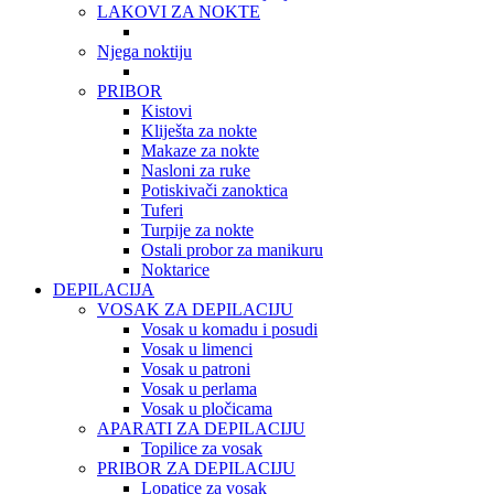
LAKOVI ZA NOKTE
Njega noktiju
PRIBOR
Kistovi
Kliješta za nokte
Makaze za nokte
Nasloni za ruke
Potiskivači zanoktica
Tuferi
Turpije za nokte
Ostali probor za manikuru
Noktarice
DEPILACIJA
VOSAK ZA DEPILACIJU
Vosak u komadu i posudi
Vosak u limenci
Vosak u patroni
Vosak u perlama
Vosak u pločicama
APARATI ZA DEPILACIJU
Topilice za vosak
PRIBOR ZA DEPILACIJU
Lopatice za vosak