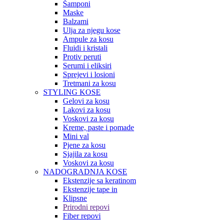
Šamponi
Maske
Balzami
Ulja za njegu kose
Ampule za kosu
Fluidi i kristali
Protiv peruti
Serumi i eliksiri
Sprejevi i losioni
Tretmani za kosu
STYLING KOSE
Gelovi za kosu
Lakovi za kosu
Voskovi za kosu
Kreme, paste i pomade
Mini val
Pjene za kosu
Sjajila za kosu
Voskovi za kosu
NADOGRADNJA KOSE
Ekstenzije sa keratinom
Ekstenzije tape in
Klipsne
Prirodni repovi
Fiber repovi