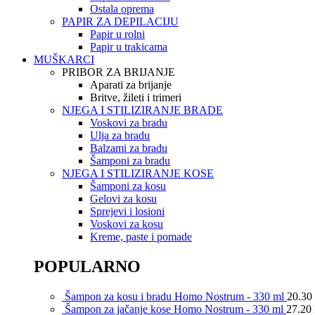
Ostala oprema
PAPIR ZA DEPILACIJU
Papir u rolni
Papir u trakicama
MUŠKARCI
PRIBOR ZA BRIJANJE
Aparati za brijanje
Britve, žileti i trimeri
NJEGA I STILIZIRANJE BRADE
Voskovi za bradu
Ulja za bradu
Balzami za bradu
Šamponi za bradu
NJEGA I STILIZIRANJE KOSE
Šamponi za kosu
Gelovi za kosu
Sprejevi i losioni
Voskovi za kosu
Kreme, paste i pomade
POPULARNO
Šampon za kosu i bradu Homo Nostrum - 330 ml
20.30
Šampon za jačanje kose Homo Nostrum - 330 ml
27.20