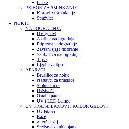
Palete
PRIBOR ZA ŠMINKANJE
Kistovi za šminkanje
Spužvice
NOKTI
NADOGRADNJA
UV gelovi
Akrilna nadogradnja
Priprema nadogradnje
Završni sjaj i fiksiranje
Šabloni za nadogradnju
Tipse
Ljepila za tipse
APARATI
Brusilice za nokte
Nastavci za brusilice
Stolne lampe
Usisivači
Ostali aparati
UV i LED Lampe
UV TRAJNI LAKOVI I KOLOR GELOVI
Uv lakovi
Baze
Završni sjaj
Sredstva za uklanjanje