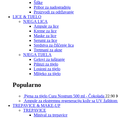
Šiške
Pribor za nadogradnju
Proizvodi za održavanje
LICE & TIJELO
NJEGA LICA
Ampule za lice
Kreme za lice
Maske za lice
Serumi za lice
Sredstva za čišćenje lica
Tretmani za akne
NJEGA TIJELA
Gelovi za tuširanje
Pilinzi za tijelo
Losioni za tijelo
Mlijeko za tijelo
Popularno
Pjena za tijelo Cura Nostrum 500 ml - Čokolada
22.90
Ampule za ekstremnu regeneraciju kože sa UV žaštito
TREPAVICE & MAKE-UP
TREPAVICE
Minival za trepavice