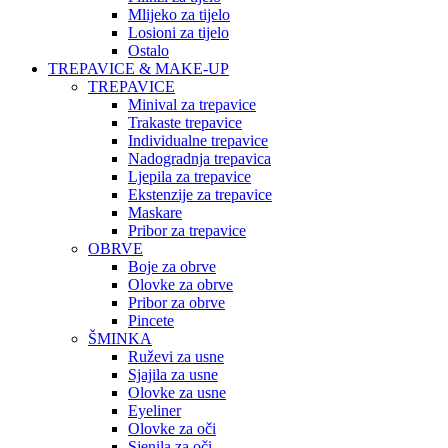
Mlijeko za tijelo
Losioni za tijelo
Ostalo
TREPAVICE & MAKE-UP
TREPAVICE
Minival za trepavice
Trakaste trepavice
Individualne trepavice
Nadogradnja trepavica
Ljepila za trepavice
Ekstenzije za trepavice
Maskare
Pribor za trepavice
OBRVE
Boje za obrve
Olovke za obrve
Pribor za obrve
Pincete
ŠMINKA
Ruževi za usne
Sjajila za usne
Olovke za usne
Eyeliner
Olovke za oči
Sjenila za oči