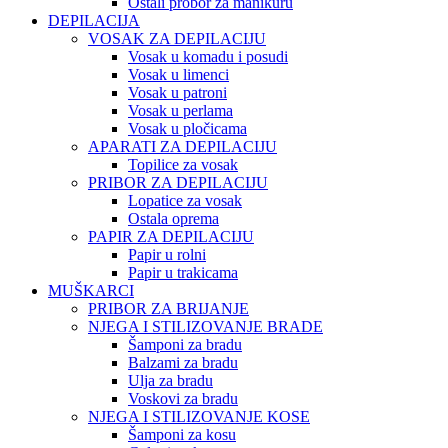
Ostali probor za manikuru
DEPILACIJA
VOSAK ZA DEPILACIJU
Vosak u komadu i posudi
Vosak u limenci
Vosak u patroni
Vosak u perlama
Vosak u pločicama
APARATI ZA DEPILACIJU
Topilice za vosak
PRIBOR ZA DEPILACIJU
Lopatice za vosak
Ostala oprema
PAPIR ZA DEPILACIJU
Papir u rolni
Papir u trakicama
MUŠKARCI
PRIBOR ZA BRIJANJE
NJEGA I STILIZOVANJE BRADE
Šamponi za bradu
Balzami za bradu
Ulja za bradu
Voskovi za bradu
NJEGA I STILIZOVANJE KOSE
Šamponi za kosu