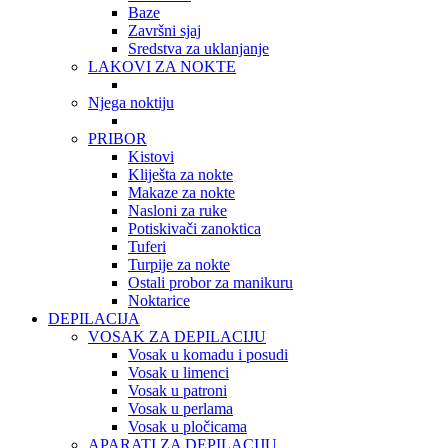
Baze
Završni sjaj
Sredstva za uklanjanje
LAKOVI ZA NOKTE
Njega noktiju
PRIBOR
Kistovi
Kliješta za nokte
Makaze za nokte
Nasloni za ruke
Potiskivači zanoktica
Tuferi
Turpije za nokte
Ostali probor za manikuru
Noktarice
DEPILACIJA
VOSAK ZA DEPILACIJU
Vosak u komadu i posudi
Vosak u limenci
Vosak u patroni
Vosak u perlama
Vosak u pločicama
APARATI ZA DEPILACIJU