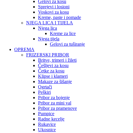
Gelovi za kosu
Sprejevi i losioni
Voskovi za kosu
Kreme, paste i pomade
NJEGA LICA I TIJELA
Njega lica
Kreme za lice
Njega tijela
Gelovi za tuširanje
OPREMA
FRIZERSKI PRIBOR
Britve, trimeri i žileti
Češljevi za kosu
Četke za kosu
Klipse i klameri
Makaze za šišanje
Ogrtači
Peškiri
Pribor za bojenje
Pribor za mini val
Pribor za pramenove
Pumpice
Radne kecelje
Rukavice
Ukosnice