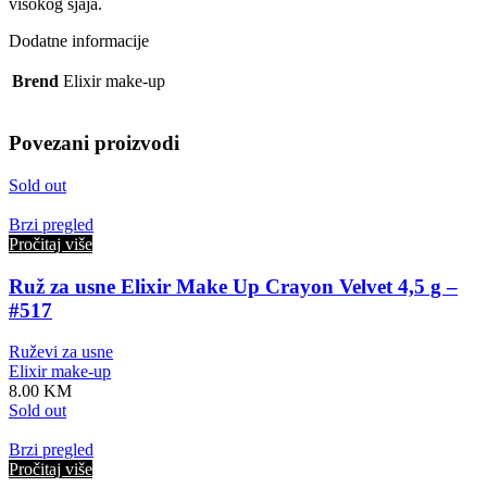
visokog sjaja.
Dodatne informacije
Brend
Elixir make-up
Povezani proizvodi
Sold out
Brzi pregled
Pročitaj više
Ruž za usne Elixir Make Up Crayon Velvet 4,5 g –
#517
Ruževi za usne
Elixir make-up
8.00
KM
Sold out
Brzi pregled
Pročitaj više