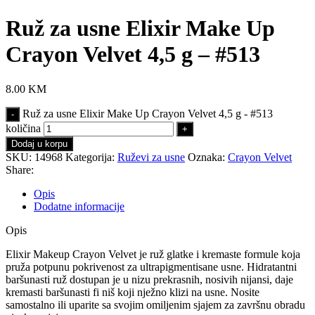
Ruž za usne Elixir Make Up
Crayon Velvet 4,5 g – #513
8.00
KM
Ruž za usne Elixir Make Up Crayon Velvet 4,5 g - #513
količina
Dodaj u korpu
SKU:
14968
Kategorija:
Ruževi za usne
Oznaka:
Crayon Velvet
Share:
Opis
Dodatne informacije
Opis
Elixir Makeup Crayon Velvet je ruž glatke i kremaste formule koja
pruža potpunu pokrivenost za ultrapigmentisane usne. Hidratantni
baršunasti ruž dostupan je u nizu prekrasnih, nosivih nijansi, daje
kremasti baršunasti fi niš koji nježno klizi na usne. Nosite
samostalno ili uparite sa svojim omiljenim sjajem za završnu obradu