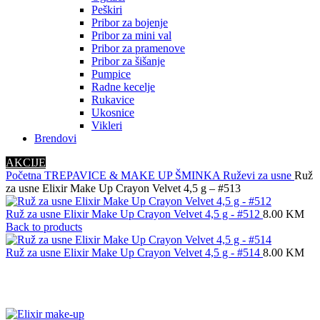
Peškiri
Pribor za bojenje
Pribor za mini val
Pribor za pramenove
Pribor za šišanje
Pumpice
Radne kecelje
Rukavice
Ukosnice
Vikleri
Brendovi
AKCIJE
Početna
TREPAVICE & MAKE UP
ŠMINKA
Ruževi za usne
Ruž
za usne Elixir Make Up Crayon Velvet 4,5 g – #513
Ruž za usne Elixir Make Up Crayon Velvet 4,5 g - #512
8.00
KM
Back to products
Ruž za usne Elixir Make Up Crayon Velvet 4,5 g - #514
8.00
KM
Click to enlarge