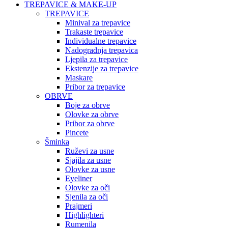
TREPAVICE & MAKE-UP
TREPAVICE
Minival za trepavice
Trakaste trepavice
Individualne trepavice
Nadogradnja trepavica
Ljepila za trepavice
Ekstenzije za trepavice
Maskare
Pribor za trepavice
OBRVE
Boje za obrve
Olovke za obrve
Pribor za obrve
Pincete
Šminka
Ruževi za usne
Sjajila za usne
Olovke za usne
Eyeliner
Olovke za oči
Sjenila za oči
Prajmeri
Highlighteri
Rumenila