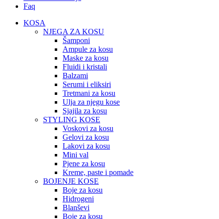
Faq
KOSA
NJEGA ZA KOSU
Šamponi
Ampule za kosu
Maske za kosu
Fluidi i kristali
Balzami
Serumi i eliksiri
Tretmani za kosu
Ulja za njegu kose
Sjajila za kosu
STYLING KOSE
Voskovi za kosu
Gelovi za kosu
Lakovi za kosu
Mini val
Pjene za kosu
Kreme, paste i pomade
BOJENJE KOSE
Boje za kosu
Hidrogeni
Blanševi
Boje za kosu