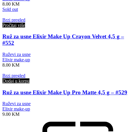
8.00
KM
Sold out
Brzi pregled
Pročitaj više
Ruž za usne Elixir Make Up Crayon Velvet 4,5 g –
#552
Ruževi za usne
Elixir make-up
8.00
KM
Brzi pregled
Dodaj u korpu
Ruž za usne Elixir Make Up Pro Matte 4,5 g – #529
Ruževi za usne
Elixir make-up
9.00
KM