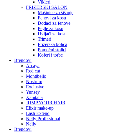
Vikleri
FRIZERSKI SALON
Mašinice za šišanje
Fenovi za kosu
Dodaci za fenove
Pegle za kosu
Uvijači za kosu
Trimeri
Frizerska kolica
Pomoćni stolići
Koferi i torbe
Brendovi
Arcaya
Red cat
Montibello
Nostrum
Exclusive
Yunsey
Xanitalia
JUMP YOUR HAIR
Elixir make-up
Lash Extend
Nelly Professional
Nelly
Brendovi