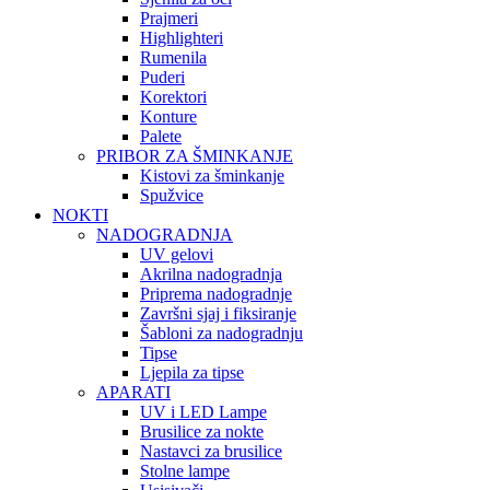
Prajmeri
Highlighteri
Rumenila
Puderi
Korektori
Konture
Palete
PRIBOR ZA ŠMINKANJE
Kistovi za šminkanje
Spužvice
NOKTI
NADOGRADNJA
UV gelovi
Akrilna nadogradnja
Priprema nadogradnje
Završni sjaj i fiksiranje
Šabloni za nadogradnju
Tipse
Ljepila za tipse
APARATI
UV i LED Lampe
Brusilice za nokte
Nastavci za brusilice
Stolne lampe