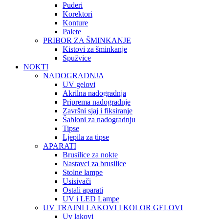
Puderi
Korektori
Konture
Palete
PRIBOR ZA ŠMINKANJE
Kistovi za šminkanje
Spužvice
NOKTI
NADOGRADNJA
UV gelovi
Akrilna nadogradnja
Priprema nadogradnje
Završni sjaj i fiksiranje
Šabloni za nadogradnju
Tipse
Ljepila za tipse
APARATI
Brusilice za nokte
Nastavci za brusilice
Stolne lampe
Usisivači
Ostali aparati
UV i LED Lampe
UV TRAJNI LAKOVI I KOLOR GELOVI
Uv lakovi