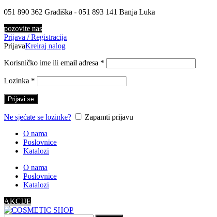
051 890 362 Gradiška - 051 893 141 Banja Luka
pozovite nas
Prijava / Registracija
Prijava
Kreiraj nalog
Korisničko ime ili email adresa
*
Lozinka
*
Prijavi se
Ne sjećate se lozinke?
Zapamti prijavu
O nama
Poslovnice
Katalozi
O nama
Poslovnice
Katalozi
AKCIJE