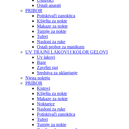
Usisivači
Ostali aparati
PRIBOR
Potiskivači zanoktica
Kliješta za nokte
Makaze za nokte
Turpije za nokte
Tuferi
Nasloni za ruke
Ostali probor za manikuru
UV TRAJNI LAKOVI I KOLOR GELOVI
Uv lakovi
Baze
Završni sjaj
Sredstva za uklanjanje
Njega noktiju
PRIBOR
Kistovi
Kliješta za nokte
Makaze za nokte
Noktarice
Nasloni za ruke
Potiskivači zanoktica
Tuferi
Turpije za nokte