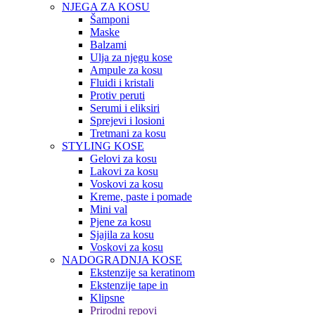
NJEGA ZA KOSU
Šamponi
Maske
Balzami
Ulja za njegu kose
Ampule za kosu
Fluidi i kristali
Protiv peruti
Serumi i eliksiri
Sprejevi i losioni
Tretmani za kosu
STYLING KOSE
Gelovi za kosu
Lakovi za kosu
Voskovi za kosu
Kreme, paste i pomade
Mini val
Pjene za kosu
Sjajila za kosu
Voskovi za kosu
NADOGRADNJA KOSE
Ekstenzije sa keratinom
Ekstenzije tape in
Klipsne
Prirodni repovi