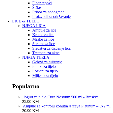
Fiber repovi
Šiške
Pribor za nadogradnju
Proizvodi za održavanje
LICE & TIJELO
NJEGA LICA
Ampule za lice
Kreme za lice
Maske za lice
Serumi za lice
Sredstva za čišćenje lica
Tretmani za akne
NJEGA TIJELA
Gelovi za tuširanje
Pilinzi za tijelo
Losioni za tijelo
Mlijeko za tijelo
Popularno
Jogurt za tijelo Cura Nostrum 500 ml - Breskva
25.90
KM
Ampule za kontrolu konutra Arcaya Platinum – 5x2 ml
20.90
KM