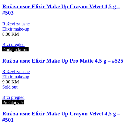
Ruž za usne Elixir Make Up Crayon Velvet 4,5 g –
#503
Ruževi za usne
Elixir make-up
8.00
KM
Brzi pregled
Dodaj u korpu
Ruž za usne Elixir Make Up Pro Matte 4,5 g – #525
Ruževi za usne
Elixir make-up
9.00
KM
Sold out
Brzi pregled
Pročitaj više
Ruž za usne Elixir Make Up Crayon Velvet 4,5 g –
#501