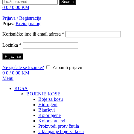
Search
0
0
/
0.00
KM
Prijava / Registracija
Prijava
Kreiraj nalog
Korisničko ime ili email adresa
*
Lozinka
*
Prijavi se
Ne sjećate se lozinke?
Zapamti prijavu
0
0
/
0.00
KM
Menu
KOSA
BOJENJE KOSE
Boje za kosu
Hidrogeni
Blanševi
Kolor pjene
Kolor sprejevi
Proizvodi protv žutila
Uklanjanje boje za kosu