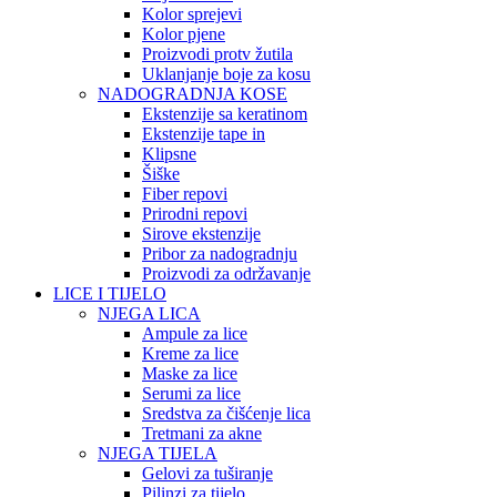
Kolor sprejevi
Kolor pjene
Proizvodi protv žutila
Uklanjanje boje za kosu
NADOGRADNJA KOSE
Ekstenzije sa keratinom
Ekstenzije tape in
Klipsne
Šiške
Fiber repovi
Prirodni repovi
Sirove ekstenzije
Pribor za nadogradnju
Proizvodi za održavanje
LICE I TIJELO
NJEGA LICA
Ampule za lice
Kreme za lice
Maske za lice
Serumi za lice
Sredstva za čišćenje lica
Tretmani za akne
NJEGA TIJELA
Gelovi za tuširanje
Pilinzi za tijelo