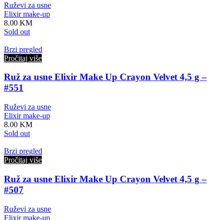
Ruževi za usne
Elixir make-up
8.00
KM
Sold out
Brzi pregled
Pročitaj više
Ruž za usne Elixir Make Up Crayon Velvet 4,5 g –
#551
Ruževi za usne
Elixir make-up
8.00
KM
Sold out
Brzi pregled
Pročitaj više
Ruž za usne Elixir Make Up Crayon Velvet 4,5 g –
#507
Ruževi za usne
Elixir make-up