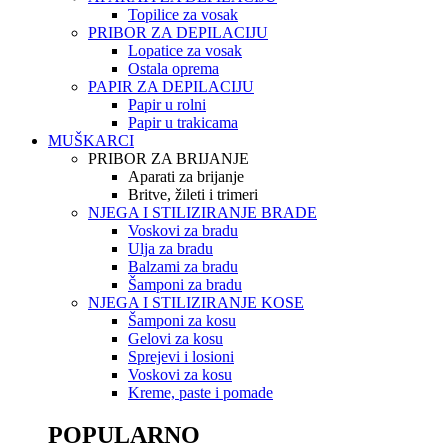
Topilice za vosak
PRIBOR ZA DEPILACIJU
Lopatice za vosak
Ostala oprema
PAPIR ZA DEPILACIJU
Papir u rolni
Papir u trakicama
MUŠKARCI
PRIBOR ZA BRIJANJE
Aparati za brijanje
Britve, žileti i trimeri
NJEGA I STILIZIRANJE BRADE
Voskovi za bradu
Ulja za bradu
Balzami za bradu
Šamponi za bradu
NJEGA I STILIZIRANJE KOSE
Šamponi za kosu
Gelovi za kosu
Sprejevi i losioni
Voskovi za kosu
Kreme, paste i pomade
POPULARNO