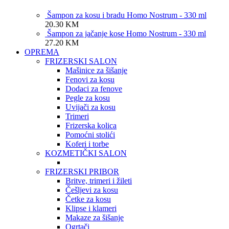
Šampon za kosu i bradu Homo Nostrum - 330 ml
20.30
KM
Šampon za jačanje kose Homo Nostrum - 330 ml
27.20
KM
OPREMA
FRIZERSKI SALON
Mašinice za šišanje
Fenovi za kosu
Dodaci za fenove
Pegle za kosu
Uvijači za kosu
Trimeri
Frizerska kolica
Pomoćni stolići
Koferi i torbe
KOZMETIČKI SALON
FRIZERSKI PRIBOR
Britve, trimeri i žileti
Češljevi za kosu
Četke za kosu
Klipse i klameri
Makaze za šišanje
Ogrtači