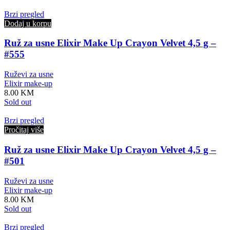
Brzi pregled
Dodaj u korpu
Ruž za usne Elixir Make Up Crayon Velvet 4,5 g –
#555
Ruževi za usne
Elixir make-up
8.00
KM
Sold out
Brzi pregled
Pročitaj više
Ruž za usne Elixir Make Up Crayon Velvet 4,5 g –
#501
Ruževi za usne
Elixir make-up
8.00
KM
Sold out
Brzi pregled