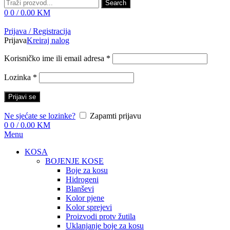
Search
0
0
/
0.00
KM
Prijava / Registracija
Prijava
Kreiraj nalog
Korisničko ime ili email adresa
*
Lozinka
*
Prijavi se
Ne sjećate se lozinke?
Zapamti prijavu
0
0
/
0.00
KM
Menu
KOSA
BOJENJE KOSE
Boje za kosu
Hidrogeni
Blanševi
Kolor pjene
Kolor sprejevi
Proizvodi protv žutila
Uklanjanje boje za kosu