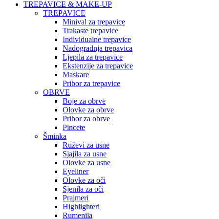
TREPAVICE & MAKE-UP
TREPAVICE
Minival za trepavice
Trakaste trepavice
Individualne trepavice
Nadogradnja trepavica
Ljepila za trepavice
Ekstenzije za trepavice
Maskare
Pribor za trepavice
OBRVE
Boje za obrve
Olovke za obrve
Pribor za obrve
Pincete
Šminka
Ruževi za usne
Sjajila za usne
Olovke za usne
Eyeliner
Olovke za oči
Sjenila za oči
Prajmeri
Highlighteri
Rumenila