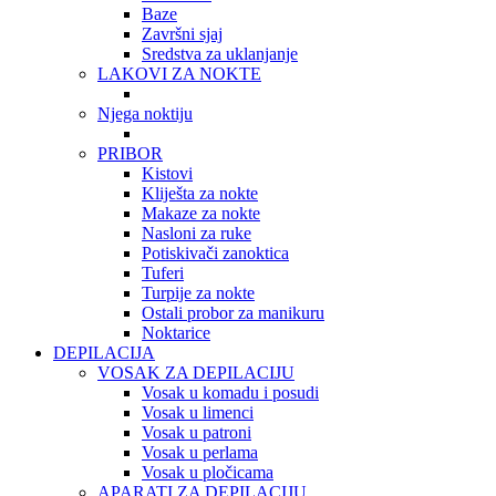
Baze
Završni sjaj
Sredstva za uklanjanje
LAKOVI ZA NOKTE
Njega noktiju
PRIBOR
Kistovi
Kliješta za nokte
Makaze za nokte
Nasloni za ruke
Potiskivači zanoktica
Tuferi
Turpije za nokte
Ostali probor za manikuru
Noktarice
DEPILACIJA
VOSAK ZA DEPILACIJU
Vosak u komadu i posudi
Vosak u limenci
Vosak u patroni
Vosak u perlama
Vosak u pločicama
APARATI ZA DEPILACIJU