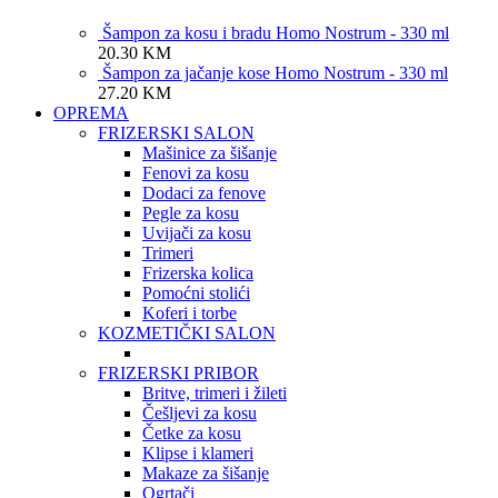
Šampon za kosu i bradu Homo Nostrum - 330 ml
20.30
KM
Šampon za jačanje kose Homo Nostrum - 330 ml
27.20
KM
OPREMA
FRIZERSKI SALON
Mašinice za šišanje
Fenovi za kosu
Dodaci za fenove
Pegle za kosu
Uvijači za kosu
Trimeri
Frizerska kolica
Pomoćni stolići
Koferi i torbe
KOZMETIČKI SALON
FRIZERSKI PRIBOR
Britve, trimeri i žileti
Češljevi za kosu
Četke za kosu
Klipse i klameri
Makaze za šišanje
Ogrtači