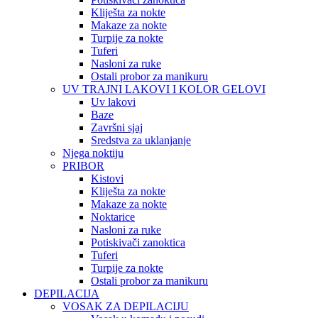
Kliješta za nokte
Makaze za nokte
Turpije za nokte
Tuferi
Nasloni za ruke
Ostali probor za manikuru
UV TRAJNI LAKOVI I KOLOR GELOVI
Uv lakovi
Baze
Završni sjaj
Sredstva za uklanjanje
Njega noktiju
PRIBOR
Kistovi
Kliješta za nokte
Makaze za nokte
Noktarice
Nasloni za ruke
Potiskivači zanoktica
Tuferi
Turpije za nokte
Ostali probor za manikuru
DEPILACIJA
VOSAK ZA DEPILACIJU