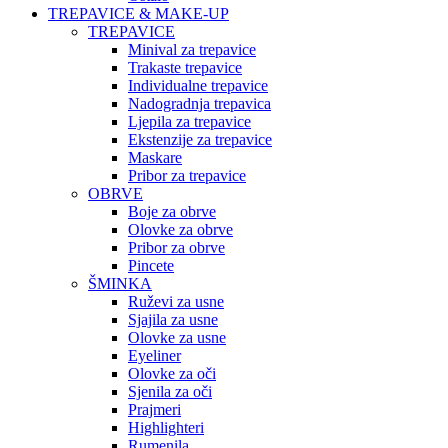
TREPAVICE & MAKE-UP
TREPAVICE
Minival za trepavice
Trakaste trepavice
Individualne trepavice
Nadogradnja trepavica
Ljepila za trepavice
Ekstenzije za trepavice
Maskare
Pribor za trepavice
OBRVE
Boje za obrve
Olovke za obrve
Pribor za obrve
Pincete
ŠMINKA
Ruževi za usne
Sjajila za usne
Olovke za usne
Eyeliner
Olovke za oči
Sjenila za oči
Prajmeri
Highlighteri
Rumenila