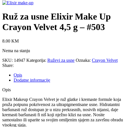
Ruž za usne Elixir Make Up
Crayon Velvet 4,5 g – #503
8.00
KM
Nema na stanju
SKU:
14947
Kategorija:
Ruževi za usne
Oznaka:
Crayon Velvet
Share:
Opis
Dodatne informacije
Opis
Elixir Makeup Crayon Velvet je ruž glatke i kremaste formule koja
pruža potpunu pokrivenost za ultrapigmentisane usne. Hidratantni
baršunasti ruž dostupan je u nizu prekrasnih, nosivih nijansi, daje
kremasti baršunasti fi niš koji nježno klizi na usne. Nosite
samostalno ili uparite sa svojim omiljenim sjajem za završnu obradu
visokog sjaja.