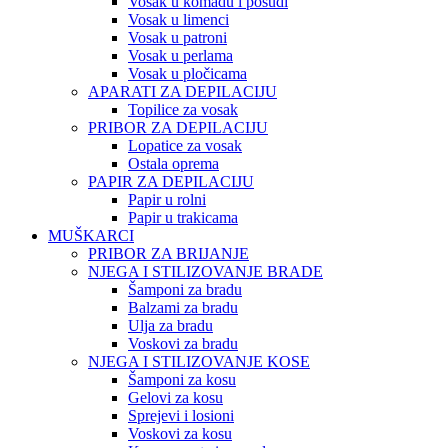
Vosak u komadu i posudi
Vosak u limenci
Vosak u patroni
Vosak u perlama
Vosak u pločicama
APARATI ZA DEPILACIJU
Topilice za vosak
PRIBOR ZA DEPILACIJU
Lopatice za vosak
Ostala oprema
PAPIR ZA DEPILACIJU
Papir u rolni
Papir u trakicama
MUŠKARCI
PRIBOR ZA BRIJANJE
NJEGA I STILIZOVANJE BRADE
Šamponi za bradu
Balzami za bradu
Ulja za bradu
Voskovi za bradu
NJEGA I STILIZOVANJE KOSE
Šamponi za kosu
Gelovi za kosu
Sprejevi i losioni
Voskovi za kosu