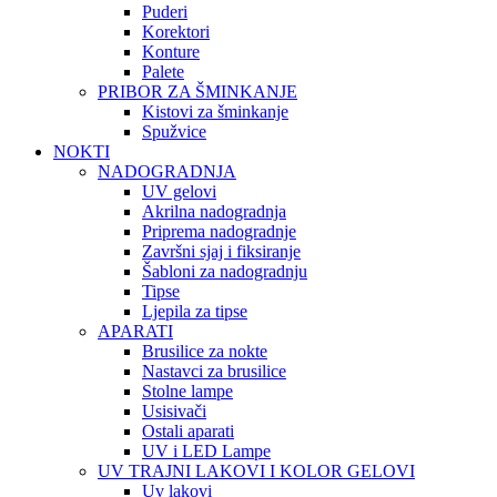
Puderi
Korektori
Konture
Palete
PRIBOR ZA ŠMINKANJE
Kistovi za šminkanje
Spužvice
NOKTI
NADOGRADNJA
UV gelovi
Akrilna nadogradnja
Priprema nadogradnje
Završni sjaj i fiksiranje
Šabloni za nadogradnju
Tipse
Ljepila za tipse
APARATI
Brusilice za nokte
Nastavci za brusilice
Stolne lampe
Usisivači
Ostali aparati
UV i LED Lampe
UV TRAJNI LAKOVI I KOLOR GELOVI
Uv lakovi