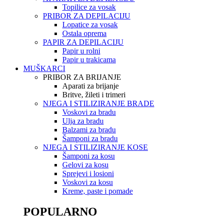
Topilice za vosak
PRIBOR ZA DEPILACIJU
Lopatice za vosak
Ostala oprema
PAPIR ZA DEPILACIJU
Papir u rolni
Papir u trakicama
MUŠKARCI
PRIBOR ZA BRIJANJE
Aparati za brijanje
Britve, žileti i trimeri
NJEGA I STILIZIRANJE BRADE
Voskovi za bradu
Ulja za bradu
Balzami za bradu
Šamponi za bradu
NJEGA I STILIZIRANJE KOSE
Šamponi za kosu
Gelovi za kosu
Sprejevi i losioni
Voskovi za kosu
Kreme, paste i pomade
POPULARNO