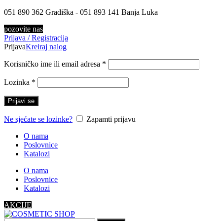
051 890 362 Gradiška - 051 893 141 Banja Luka
pozovite nas
Prijava / Registracija
Prijava
Kreiraj nalog
Korisničko ime ili email adresa
*
Lozinka
*
Prijavi se
Ne sjećate se lozinke?
Zapamti prijavu
O nama
Poslovnice
Katalozi
O nama
Poslovnice
Katalozi
AKCIJE