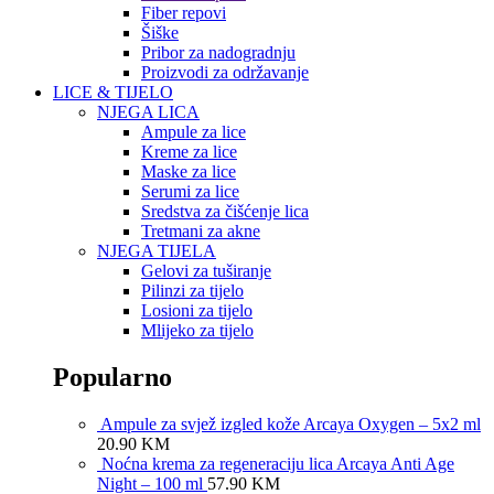
Fiber repovi
Šiške
Pribor za nadogradnju
Proizvodi za održavanje
LICE & TIJELO
NJEGA LICA
Ampule za lice
Kreme za lice
Maske za lice
Serumi za lice
Sredstva za čišćenje lica
Tretmani za akne
NJEGA TIJELA
Gelovi za tuširanje
Pilinzi za tijelo
Losioni za tijelo
Mlijeko za tijelo
Popularno
Ampule za svjež izgled kože Arcaya Oxygen – 5x2 ml
20.90
KM
Noćna krema za regeneraciju lica Arcaya Anti Age
Night – 100 ml
57.90
KM