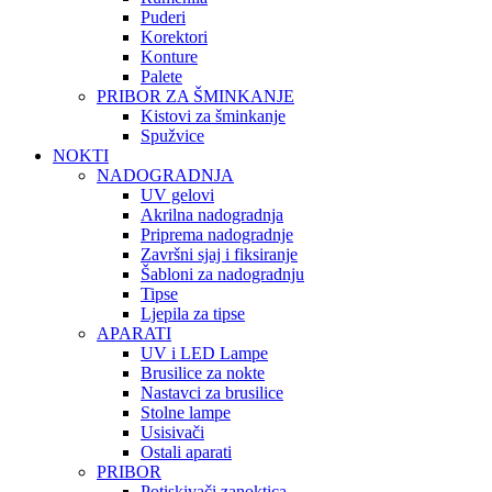
Puderi
Korektori
Konture
Palete
PRIBOR ZA ŠMINKANJE
Kistovi za šminkanje
Spužvice
NOKTI
NADOGRADNJA
UV gelovi
Akrilna nadogradnja
Priprema nadogradnje
Završni sjaj i fiksiranje
Šabloni za nadogradnju
Tipse
Ljepila za tipse
APARATI
UV i LED Lampe
Brusilice za nokte
Nastavci za brusilice
Stolne lampe
Usisivači
Ostali aparati
PRIBOR
Potiskivači zanoktica