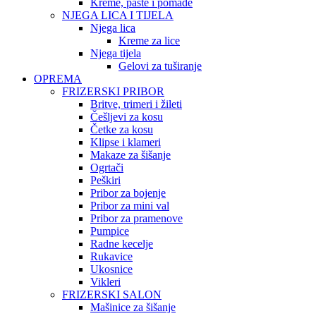
Kreme, paste i pomade
NJEGA LICA I TIJELA
Njega lica
Kreme za lice
Njega tijela
Gelovi za tuširanje
OPREMA
FRIZERSKI PRIBOR
Britve, trimeri i žileti
Češljevi za kosu
Četke za kosu
Klipse i klameri
Makaze za šišanje
Ogrtači
Peškiri
Pribor za bojenje
Pribor za mini val
Pribor za pramenove
Pumpice
Radne kecelje
Rukavice
Ukosnice
Vikleri
FRIZERSKI SALON
Mašinice za šišanje