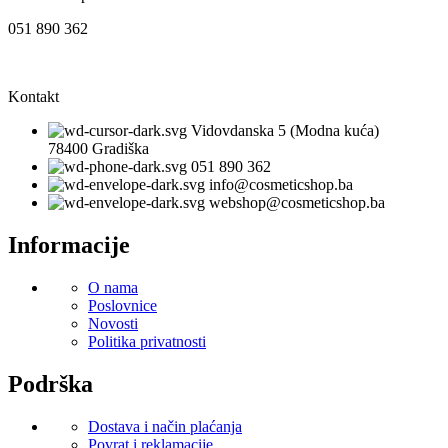
051 890 362
Kontakt
Vidovdanska 5 (Modna kuća)
78400 Gradiška
051 890 362
info@cosmeticshop.ba
webshop@cosmeticshop.ba
Informacije
O nama
Poslovnice
Novosti
Politika privatnosti
Podrška
Dostava i način plaćanja
Povrat i reklamacije