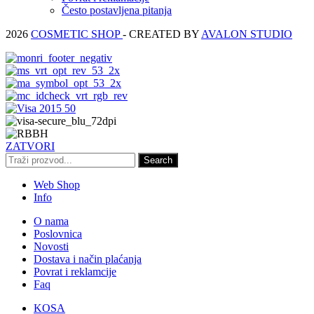
Često postavljena pitanja
2026
COSMETIC SHOP
- CREATED BY
AVALON STUDIO
ZATVORI
Search
Web Shop
Info
O nama
Poslovnica
Novosti
Dostava i način plaćanja
Povrat i reklamcije
Faq
KOSA