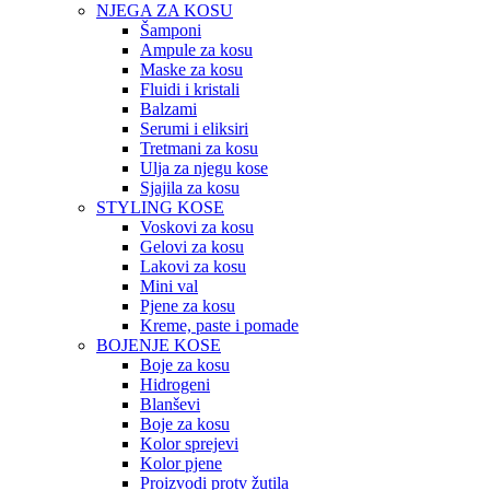
NJEGA ZA KOSU
Šamponi
Ampule za kosu
Maske za kosu
Fluidi i kristali
Balzami
Serumi i eliksiri
Tretmani za kosu
Ulja za njegu kose
Sjajila za kosu
STYLING KOSE
Voskovi za kosu
Gelovi za kosu
Lakovi za kosu
Mini val
Pjene za kosu
Kreme, paste i pomade
BOJENJE KOSE
Boje za kosu
Hidrogeni
Blanševi
Boje za kosu
Kolor sprejevi
Kolor pjene
Proizvodi protv žutila