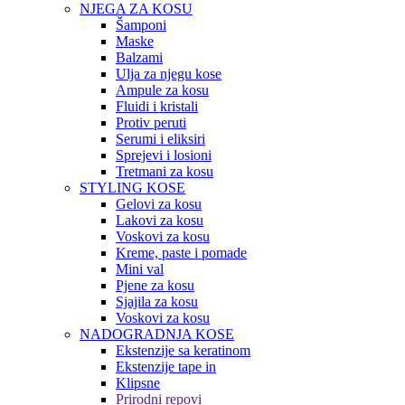
NJEGA ZA KOSU
Šamponi
Maske
Balzami
Ulja za njegu kose
Ampule za kosu
Fluidi i kristali
Protiv peruti
Serumi i eliksiri
Sprejevi i losioni
Tretmani za kosu
STYLING KOSE
Gelovi za kosu
Lakovi za kosu
Voskovi za kosu
Kreme, paste i pomade
Mini val
Pjene za kosu
Sjajila za kosu
Voskovi za kosu
NADOGRADNJA KOSE
Ekstenzije sa keratinom
Ekstenzije tape in
Klipsne
Prirodni repovi