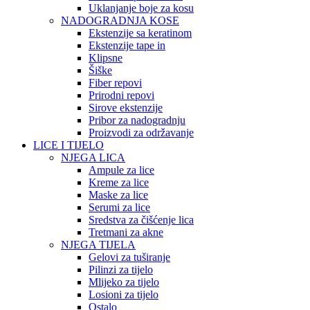
Uklanjanje boje za kosu
NADOGRADNJA KOSE
Ekstenzije sa keratinom
Ekstenzije tape in
Klipsne
Šiške
Fiber repovi
Prirodni repovi
Sirove ekstenzije
Pribor za nadogradnju
Proizvodi za održavanje
LICE I TIJELO
NJEGA LICA
Ampule za lice
Kreme za lice
Maske za lice
Serumi za lice
Sredstva za čišćenje lica
Tretmani za akne
NJEGA TIJELA
Gelovi za tuširanje
Pilinzi za tijelo
Mlijeko za tijelo
Losioni za tijelo
Ostalo