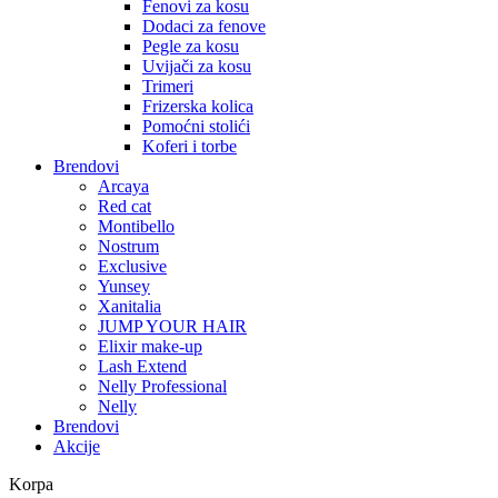
Fenovi za kosu
Dodaci za fenove
Pegle za kosu
Uvijači za kosu
Trimeri
Frizerska kolica
Pomoćni stolići
Koferi i torbe
Brendovi
Arcaya
Red cat
Montibello
Nostrum
Exclusive
Yunsey
Xanitalia
JUMP YOUR HAIR
Elixir make-up
Lash Extend
Nelly Professional
Nelly
Brendovi
Akcije
Korpa