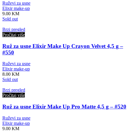
Ruževi za usne
Elixir make-up
9.00
KM
Sold out
Brzi pregled
Pročitaj više
Ruž za usne Elixir Make Up Crayon Velvet 4,5 g –
#550
Ruževi za usne
Elixir make-up
8.00
KM
Sold out
Brzi pregled
Pročitaj više
Ruž za usne Elixir Make Up Pro Matte 4,5 g – #520
Ruževi za usne
Elixir make-up
9.00
KM