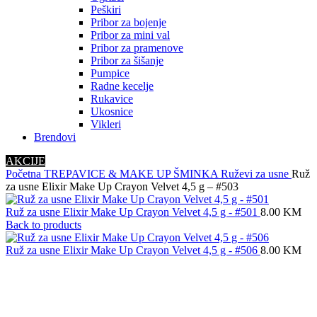
Peškiri
Pribor za bojenje
Pribor za mini val
Pribor za pramenove
Pribor za šišanje
Pumpice
Radne kecelje
Rukavice
Ukosnice
Vikleri
Brendovi
AKCIJE
Početna
TREPAVICE & MAKE UP
ŠMINKA
Ruževi za usne
Ruž
za usne Elixir Make Up Crayon Velvet 4,5 g – #503
Ruž za usne Elixir Make Up Crayon Velvet 4,5 g - #501
8.00
KM
Back to products
Ruž za usne Elixir Make Up Crayon Velvet 4,5 g - #506
8.00
KM
Sold out
Click to enlarge