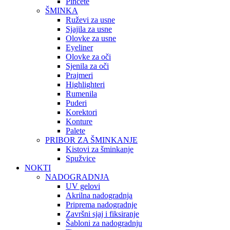
Pincete
ŠMINKA
Ruževi za usne
Sjajila za usne
Olovke za usne
Eyeliner
Olovke za oči
Sjenila za oči
Prajmeri
Highlighteri
Rumenila
Puderi
Korektori
Konture
Palete
PRIBOR ZA ŠMINKANJE
Kistovi za šminkanje
Spužvice
NOKTI
NADOGRADNJA
UV gelovi
Akrilna nadogradnja
Priprema nadogradnje
Završni sjaj i fiksiranje
Šabloni za nadogradnju