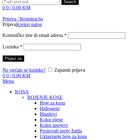
Search
0
0
/
0.00
KM
Prijava / Registracija
Prijava
Kreiraj nalog
Korisničko ime ili email adresa
*
Lozinka
*
Prijavi se
Ne sjećate se lozinke?
Zapamti prijavu
0
0
/
0.00
KM
Menu
KOSA
BOJENJE KOSE
Boje za kosu
Hidrogeni
Blanševi
Kolor pjene
Kolor sprejevi
Proizvodi protv žutila
Uklanjanje boje za kosu