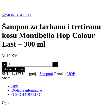
Click to enlarge
Šampon za farbanu i tretiranu
kosu Montibello Hop Colour
Last – 300 ml
31.10
KM
Šampon
za
Dodaj u korpu
farbanu
SKU:
14127
Kategorija:
Šamponi
Oznaka:
HOP
i
Share:
tretiranu
kosu
Opis
Montibello
Dodatne informacije
Hop
O MONTIBELLO
Colour
Last
Opis