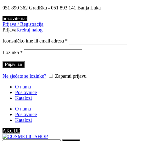
051 890 362 Gradiška - 051 893 141 Banja Luka
pozovite nas
Prijava / Registracija
Prijava
Kreiraj nalog
Korisničko ime ili email adresa
*
Lozinka
*
Prijavi se
Ne sjećate se lozinke?
Zapamti prijavu
O nama
Poslovnice
Katalozi
O nama
Poslovnice
Katalozi
AKCIJE