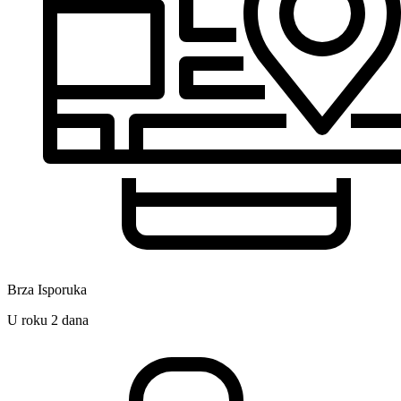
Brza Isporuka
U roku 2 dana