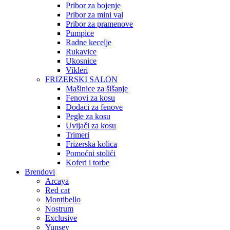
Pribor za bojenje
Pribor za mini val
Pribor za pramenove
Pumpice
Radne kecelje
Rukavice
Ukosnice
Vikleri
FRIZERSKI SALON
Mašinice za šišanje
Fenovi za kosu
Dodaci za fenove
Pegle za kosu
Uvijači za kosu
Trimeri
Frizerska kolica
Pomoćni stolići
Koferi i torbe
Brendovi
Arcaya
Red cat
Montibello
Nostrum
Exclusive
Yunsey