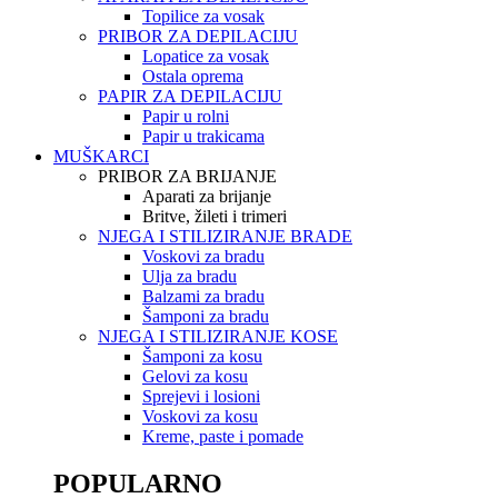
Topilice za vosak
PRIBOR ZA DEPILACIJU
Lopatice za vosak
Ostala oprema
PAPIR ZA DEPILACIJU
Papir u rolni
Papir u trakicama
MUŠKARCI
PRIBOR ZA BRIJANJE
Aparati za brijanje
Britve, žileti i trimeri
NJEGA I STILIZIRANJE BRADE
Voskovi za bradu
Ulja za bradu
Balzami za bradu
Šamponi za bradu
NJEGA I STILIZIRANJE KOSE
Šamponi za kosu
Gelovi za kosu
Sprejevi i losioni
Voskovi za kosu
Kreme, paste i pomade
POPULARNO