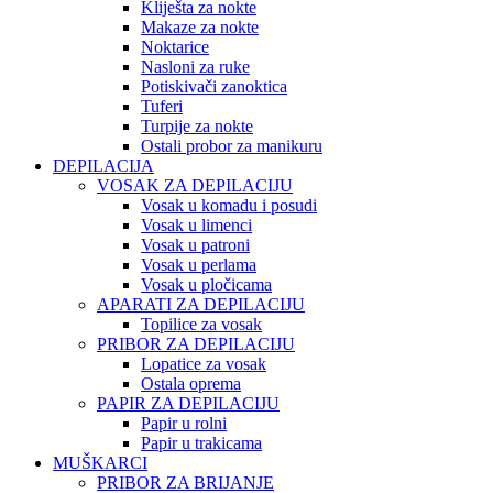
Kliješta za nokte
Makaze za nokte
Noktarice
Nasloni za ruke
Potiskivači zanoktica
Tuferi
Turpije za nokte
Ostali probor za manikuru
DEPILACIJA
VOSAK ZA DEPILACIJU
Vosak u komadu i posudi
Vosak u limenci
Vosak u patroni
Vosak u perlama
Vosak u pločicama
APARATI ZA DEPILACIJU
Topilice za vosak
PRIBOR ZA DEPILACIJU
Lopatice za vosak
Ostala oprema
PAPIR ZA DEPILACIJU
Papir u rolni
Papir u trakicama
MUŠKARCI
PRIBOR ZA BRIJANJE