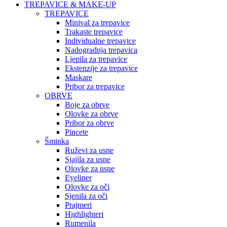
TREPAVICE & MAKE-UP
TREPAVICE
Minival za trepavice
Trakaste trepavice
Individualne trepavice
Nadogradnja trepavica
Ljepila za trepavice
Ekstenzije za trepavice
Maskare
Pribor za trepavice
OBRVE
Boje za obrve
Olovke za obrve
Pribor za obrve
Pincete
Šminka
Ruževi za usne
Sjajila za usne
Olovke za usne
Eyeliner
Olovke za oči
Sjenila za oči
Prajmeri
Highlighteri
Rumenila