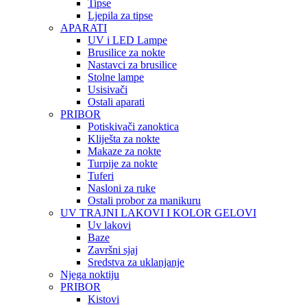
Tipse
Ljepila za tipse
APARATI
UV i LED Lampe
Brusilice za nokte
Nastavci za brusilice
Stolne lampe
Usisivači
Ostali aparati
PRIBOR
Potiskivači zanoktica
Kliješta za nokte
Makaze za nokte
Turpije za nokte
Tuferi
Nasloni za ruke
Ostali probor za manikuru
UV TRAJNI LAKOVI I KOLOR GELOVI
Uv lakovi
Baze
Završni sjaj
Sredstva za uklanjanje
Njega noktiju
PRIBOR
Kistovi