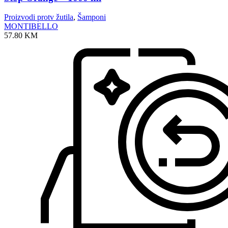
Proizvodi protv žutila
,
Šamponi
MONTIBELLO
57.80
KM