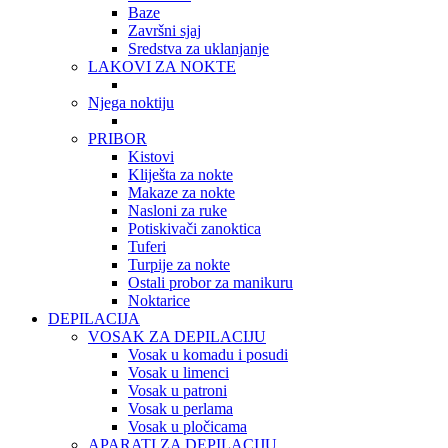
Baze
Završni sjaj
Sredstva za uklanjanje
LAKOVI ZA NOKTE
Njega noktiju
PRIBOR
Kistovi
Kliješta za nokte
Makaze za nokte
Nasloni za ruke
Potiskivači zanoktica
Tuferi
Turpije za nokte
Ostali probor za manikuru
Noktarice
DEPILACIJA
VOSAK ZA DEPILACIJU
Vosak u komadu i posudi
Vosak u limenci
Vosak u patroni
Vosak u perlama
Vosak u pločicama
APARATI ZA DEPILACIJU