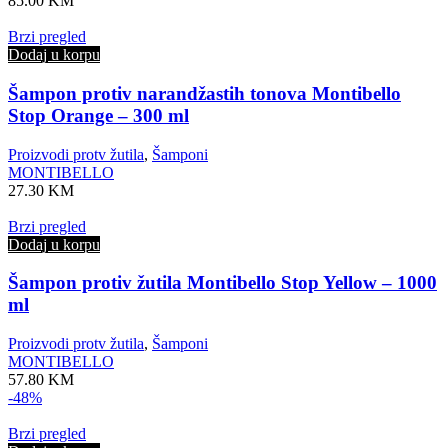
85.00
KM
Brzi pregled
Dodaj u korpu
Šampon protiv narandžastih tonova Montibello
Stop Orange – 300 ml
Proizvodi protv žutila
,
Šamponi
MONTIBELLO
27.30
KM
Brzi pregled
Dodaj u korpu
Šampon protiv žutila Montibello Stop Yellow – 1000
ml
Proizvodi protv žutila
,
Šamponi
MONTIBELLO
57.80
KM
-48%
Brzi pregled