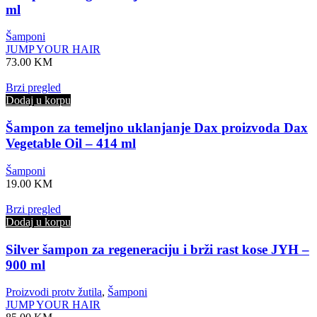
ml
Šamponi
JUMP YOUR HAIR
73.00
KM
Brzi pregled
Dodaj u korpu
Šampon za temeljno uklanjanje Dax proizvoda Dax
Vegetable Oil – 414 ml
Šamponi
19.00
KM
Brzi pregled
Dodaj u korpu
Silver šampon za regeneraciju i brži rast kose JYH –
900 ml
Proizvodi protv žutila
,
Šamponi
JUMP YOUR HAIR