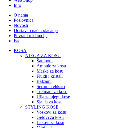
Web Shop
Info
O nama
Poslovnica
Novosti
Dostava i način plaćanja
Povrat i reklamcije
Faq
KOSA
NJEGA ZA KOSU
Šamponi
Ampule za kosu
Maske za kosu
Fluidi i kristali
Balzami
Serumi i eliksiri
Tretmani za kosu
Ulja za njegu kose
Sjajila za kosu
STYLING KOSE
Voskovi za kosu
Gelovi za kosu
Lakovi za kosu
Mini val