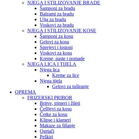
NJEGA I STILIZOVANJE BRADE
Šamponi za bradu
Balzami za bradu
Ulja za bradu
Voskovi za bradu
NJEGA I STILIZOVANJE KOSE
Šamponi za kosu
Gelovi za kosu
Sprejevi i losioni
Voskovi za kosu
Kreme, paste i pomade
NJEGA LICA I TIJELA
Njega lica
Kreme za lice
Njega tijela
Gelovi za tuširanje
OPREMA
FRIZERSKI PRIBOR
Britve, trimeri i žileti
Češljevi za kosu
Četke za kosu
Klipse i klameri
Makaze za šišanje
Ogrtači
Peškiri