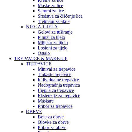
Kreme za lice
Maske za lice
Serumi za lice
Sredstva za čišćenje lica
Tretmani za akne
NJEGA TIJELA
Gelovi za tuširanje
Pilinzi za tijelo
Mlijeko za tijelo
Losioni za tijelo
Ostalo
TREPAVICE & MAKE-UP
TREPAVICE
Minival za trepavice
Trakaste trepavice
Individualne trepavice
Nadogradnja trepavica
Ljepila za trepavice
Ekstenzije za trepavice
Maskare
Pribor za trepavice
OBRVE
Boje za obrve
Olovke za obrve
Pribor za obrve