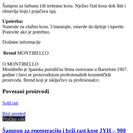
-
300
Šampon za farbanu i/ili tretiranu kosu. Nježno čisti kosu dok štiti i
ml
obnavlja boju i pojačava sjaj.
količina
Upotreba:
Nanesite na vlažnu kosu. Umasirajte, ostavite da djeluje i isperite.
Ponovite ako je potrebno.
Dodatne informacije
Brend
MONTIBELLO
O MONTIBELLO
Montibello je španska porodična firma osnovana u Barseloni 1967.
godine i bavi se proizvodnjom profesionalnih kozmetičkih
proizvoda. Brend koji je isključivo za profesionalce.
Povezani proizvodi
Sold out
Brzi pregled
Pročitaj više
Šampon za regeneraciju i brži rast kose JYH – 900