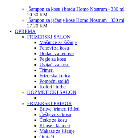
Šampon za kosu i bradu Homo Nostrum - 330 ml
20.30
KM
Šampon za jačanje kose Homo Nostrum - 330 ml
27.20
KM
OPREMA
FRIZERSKI SALON
Mašinice za šišanje
Fenovi za kosu
Dodaci za fenove
Pegle za kosu
Uvijači za kosu
Trimeri
Frizerska kolica
Pomoćni stolići
Koferi i torbe
KOZMETIČKI SALON
FRIZERSKI PRIBOR
Britve, trimeri i žileti
Češljevi za kosu
Četke za kosu
Klipse i klameri
Makaze za šišanje
Ogrtači