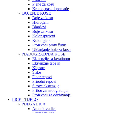
Pjene za kosu
Kreme, paste i pomade
BOJENJE KOSE
Boje za kosu
Hidrogeni
Blanševi
Boje za kosu
Kolor sprejevi
Kolor pjene
Proizvodi protv žutila
Uklanjanje boje za kosu
NADOGRADNJA KOSE
Ekstenzije sa keratinom
Ekstenzije tape in
Klipsne
Šiške
Fiber repovi
Prirodni repovi
Sirove ekstenzije
Pribor za nadogradnju
Proizvodi za održavanje
LICE I TIJELO
NJEGA LICA
Ampule za lice