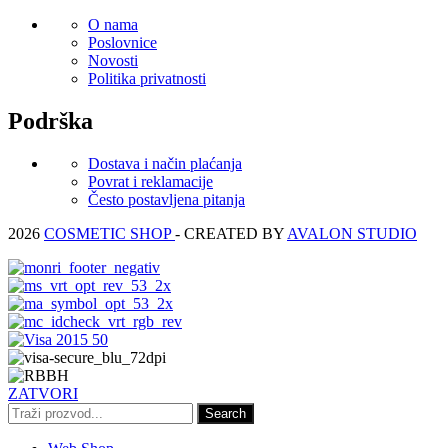
O nama
Poslovnice
Novosti
Politika privatnosti
Podrška
Dostava i način plaćanja
Povrat i reklamacije
Često postavljena pitanja
2026
COSMETIC SHOP
- CREATED BY
AVALON STUDIO
ZATVORI
Search