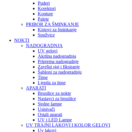
Puderi
Korektori
Konture
Palete
PRIBOR ZA ŠMINKANJE
Kistovi za šminkanje
Spužvice
NOKTI
NADOGRADNJA
UV gelovi
Akrilna nadogradnja
Priprema nadogradnje
Završni sjaj i fiksiranje
Šabloni za nadogradnju
Tipse
Ljepila za tipse
APARATI
Brusilice za nokte
Nastavci za brusilice
Stolne lampe
Usisivači
Ostali aparati
UV i LED Lampe
UV TRAJNI LAKOVI I KOLOR GELOVI
Uv lakovi