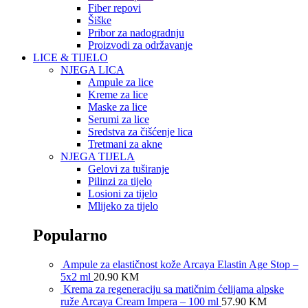
Fiber repovi
Šiške
Pribor za nadogradnju
Proizvodi za održavanje
LICE & TIJELO
NJEGA LICA
Ampule za lice
Kreme za lice
Maske za lice
Serumi za lice
Sredstva za čišćenje lica
Tretmani za akne
NJEGA TIJELA
Gelovi za tuširanje
Pilinzi za tijelo
Losioni za tijelo
Mlijeko za tijelo
Popularno
Ampule za elastičnost kože Arcaya Elastin Age Stop –
5x2 ml
20.90
KM
Krema za regeneraciju sa matičnim ćelijama alpske
ruže Arcaya Cream Impera – 100 ml
57.90
KM