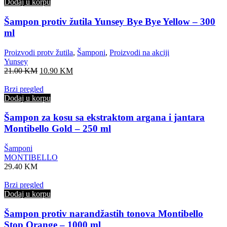
Dodaj u korpu
Šampon protiv žutila Yunsey Bye Bye Yellow – 300
ml
Proizvodi protv žutila
,
Šamponi
,
Proizvodi na akciji
Yunsey
Original
Current
21.00
KM
10.90
KM
price
price
was:
is:
Brzi pregled
21.00 KM.
10.90 KM.
Dodaj u korpu
Šampon za kosu sa ekstraktom argana i jantara
Montibello Gold – 250 ml
Šamponi
MONTIBELLO
29.40
KM
Brzi pregled
Dodaj u korpu
Šampon protiv narandžastih tonova Montibello
Stop Orange – 1000 ml