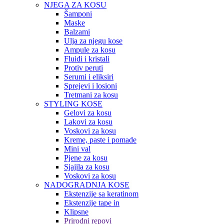
NJEGA ZA KOSU
Šamponi
Maske
Balzami
Ulja za njegu kose
Ampule za kosu
Fluidi i kristali
Protiv peruti
Serumi i eliksiri
Sprejevi i losioni
Tretmani za kosu
STYLING KOSE
Gelovi za kosu
Lakovi za kosu
Voskovi za kosu
Kreme, paste i pomade
Mini val
Pjene za kosu
Sjajila za kosu
Voskovi za kosu
NADOGRADNJA KOSE
Ekstenzije sa keratinom
Ekstenzije tape in
Klipsne
Prirodni repovi