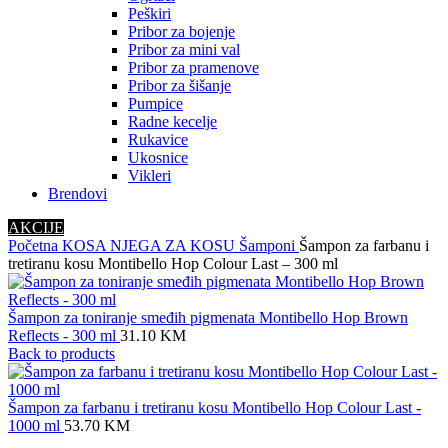
Peškiri
Pribor za bojenje
Pribor za mini val
Pribor za pramenove
Pribor za šišanje
Pumpice
Radne kecelje
Rukavice
Ukosnice
Vikleri
Brendovi
AKCIJE
Početna
KOSA
NJEGA ZA KOSU
Šamponi
Šampon za farbanu i
tretiranu kosu Montibello Hop Colour Last – 300 ml
Šampon za toniranje smeđih pigmenata Montibello Hop Brown
Reflects - 300 ml
31.10
KM
Back to products
Šampon za farbanu i tretiranu kosu Montibello Hop Colour Last -
1000 ml
53.70
KM