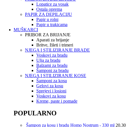
Lopatice za vosak
Ostala oprema
PAPIR ZA DEPILACIJU
Papir u rolni
Papir u trakicama
MUŠKARCI
PRIBOR ZA BRIJANJE
Aparati za brijanje
Britve, žileti i trimeri
NJEGA I STILIZIRANJE BRADE
Voskovi za bradu
Ulja za bradu
Balzami za bradu
Šamponi za bradu
NJEGA I STILIZIRANJE KOSE
Šamponi za kosu
Gelovi za kosu
Sprejevi i losioni
Voskovi za kosu
Kreme, paste i pomade
POPULARNO
Šampon za kosu i bradu Homo Nostrum - 330 ml
20.30