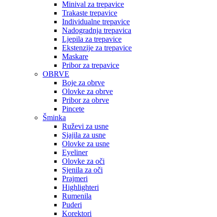
Minival za trepavice
Trakaste trepavice
Individualne trepavice
Nadogradnja trepavica
Ljepila za trepavice
Ekstenzije za trepavice
Maskare
Pribor za trepavice
OBRVE
Boje za obrve
Olovke za obrve
Pribor za obrve
Pincete
Šminka
Ruževi za usne
Sjajila za usne
Olovke za usne
Eyeliner
Olovke za oči
Sjenila za oči
Prajmeri
Highlighteri
Rumenila
Puderi
Korektori