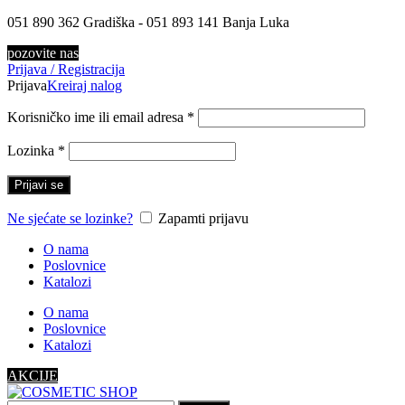
051 890 362 Gradiška - 051 893 141 Banja Luka
pozovite nas
Prijava / Registracija
Prijava
Kreiraj nalog
Korisničko ime ili email adresa
*
Lozinka
*
Prijavi se
Ne sjećate se lozinke?
Zapamti prijavu
O nama
Poslovnice
Katalozi
O nama
Poslovnice
Katalozi
AKCIJE