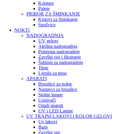
Konture
Palete
PRIBOR ZA ŠMINKANJE
Kistovi za šminkanje
Spužvice
NOKTI
NADOGRADNJA
UV gelovi
Akrilna nadogradnja
Priprema nadogradnje
Završni sjaj i fiksiranje
Šabloni za nadogradnju
Tipse
Ljepila za tipse
APARATI
Brusilice za nokte
Nastavci za brusilice
Stolne lampe
Usisivači
Ostali aparati
UV i LED Lampe
UV TRAJNI LAKOVI I KOLOR GELOVI
Uv lakovi
Baze
Završni sjaj