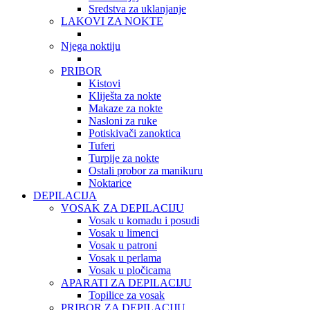
Sredstva za uklanjanje
LAKOVI ZA NOKTE
Njega noktiju
PRIBOR
Kistovi
Kliješta za nokte
Makaze za nokte
Nasloni za ruke
Potiskivači zanoktica
Tuferi
Turpije za nokte
Ostali probor za manikuru
Noktarice
DEPILACIJA
VOSAK ZA DEPILACIJU
Vosak u komadu i posudi
Vosak u limenci
Vosak u patroni
Vosak u perlama
Vosak u pločicama
APARATI ZA DEPILACIJU
Topilice za vosak
PRIBOR ZA DEPILACIJU