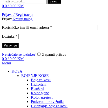
Search
0
0
/
0.00
KM
Prijava / Registracija
Prijava
Kreiraj nalog
Korisničko ime ili email adresa
*
Lozinka
*
Prijavi se
Ne sjećate se lozinke?
Zapamti prijavu
0
0
/
0.00
KM
Menu
KOSA
BOJENJE KOSE
Boje za kosu
Hidrogeni
Blanševi
Kolor pjene
Kolor sprejevi
Proizvodi protv žutila
Uklanjanje boje za kosu