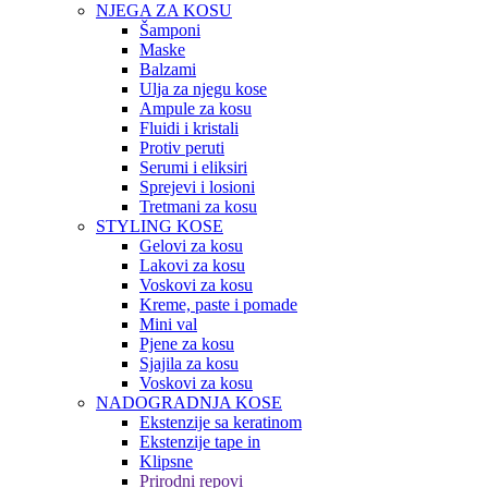
NJEGA ZA KOSU
Šamponi
Maske
Balzami
Ulja za njegu kose
Ampule za kosu
Fluidi i kristali
Protiv peruti
Serumi i eliksiri
Sprejevi i losioni
Tretmani za kosu
STYLING KOSE
Gelovi za kosu
Lakovi za kosu
Voskovi za kosu
Kreme, paste i pomade
Mini val
Pjene za kosu
Sjajila za kosu
Voskovi za kosu
NADOGRADNJA KOSE
Ekstenzije sa keratinom
Ekstenzije tape in
Klipsne
Prirodni repovi