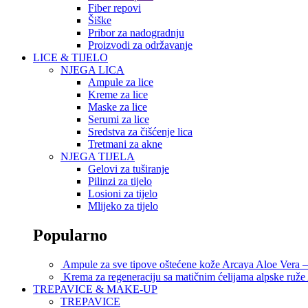
Fiber repovi
Šiške
Pribor za nadogradnju
Proizvodi za održavanje
LICE & TIJELO
NJEGA LICA
Ampule za lice
Kreme za lice
Maske za lice
Serumi za lice
Sredstva za čišćenje lica
Tretmani za akne
NJEGA TIJELA
Gelovi za tuširanje
Pilinzi za tijelo
Losioni za tijelo
Mlijeko za tijelo
Popularno
Ampule za sve tipove oštećene kože Arcaya Aloe Vera 
Krema za regeneraciju sa matičnim ćelijama alpske ru
TREPAVICE & MAKE-UP
TREPAVICE