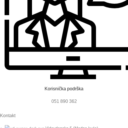
K
Korisnička podrška
051 890 362
Kontakt
Vidovdanska 5 (Modna kuća)