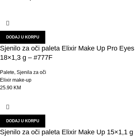
P
S
P
P
DODAJ U KORPU
Sjenilo za oči paleta Elixir Make Up Pro Eyes
T
18×1,3 g – #777F
M
T
Palete
,
Sjenila za oči
Elixir make-up
I
25.90
KM
N
L
E
DODAJ U KORPU
M
Sjenilo za oči paleta Elixir Make Up 15×1,1 g
P