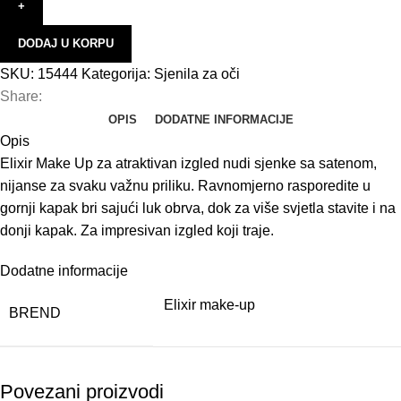
H
B
DODAJ U KORPU
SKU:
15444
Kategorija:
Sjenila za oči
B
Share:
K
OPIS
DODATNE INFORMACIJE
K
Opis
Elixir Make Up za atraktivan izgled nudi sjenke sa satenom,
P
nijanse za svaku važnu priliku. Ravnomjerno rasporedite u
U
gornji kapak bri sajući luk obrva, dok za više svjetla stavite i na
N
donji kapak. Za impresivan izgled koji traje.
E
Dodatne informacije
E
Elixir make-up
BREND
K
Š
F
Povezani proizvodi