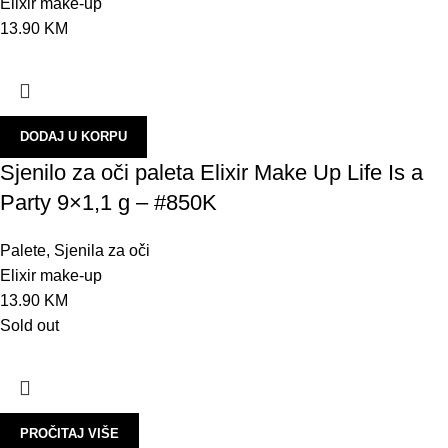
Elixir make-up
Z
13.90
KM
Š
T
L
DODAJ U KORPU
A
Sjenilo za oči paleta Elixir Make Up Life Is a
U
Party 9×1,1 g – #850K
B
Palete
,
Sjenila za oči
N
Elixir make-up
S
13.90
KM
Sold out
U
O
P
P
PROČITAJ VIŠE