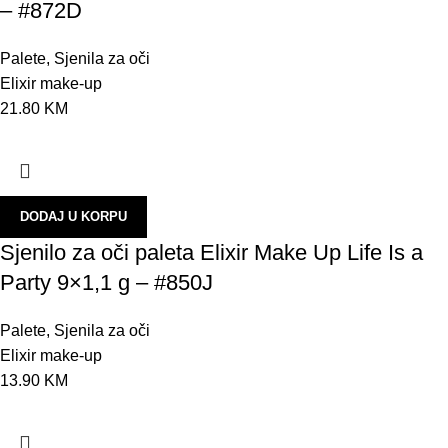
– #872D
O
B
Palete
,
Sjenila za oči
Elixir make-up
O
21.80
KM
P
P
Š
DODAJ U KORPU
R
Sjenilo za oči paleta Elixir Make Up Life Is a
S
Party 9×1,1 g – #850J
O
E
Palete
,
Sjenila za oči
Elixir make-up
O
13.90
KM
S
P