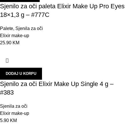
K
Sjenilo za oči paleta Elixir Make Up Pro Eyes
18×1,3 g – #777C
M
T
Palete
,
Sjenila za oči
T
Elixir make-up
25.90
KM
N
O
U
U
DODAJ U KORPU
B
Sjenilo za oči Elixir Make Up Single 4 g –
#383
Z
S
Sjenila za oči
N
Elixir make-up
5.90
KM
P