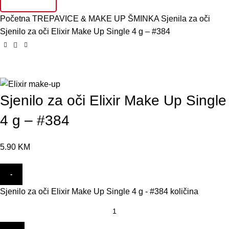
AKCIJE
S
Početna
TREPAVICE & MAKE UP
ŠMINKA
Sjenila za oči
T
Sjenilo za oči Elixir Make Up Single 4 g – #384
U
S
Click to enlarge
S
Sjenilo za oči Elixir Make Up Single
V
G
4 g – #384
L
5.90
KM
M
P
K
Sjenilo za oči Elixir Make Up Single 4 g - #384 količina
B
B