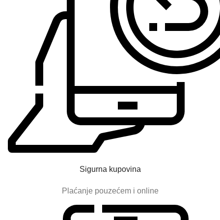
V
V
A
T
P
L
O
P
P
P
Sigurna kupovina
P
Plaćanje pouzećem i online
N
Š