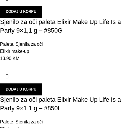
H
DODAJ U KORPU
R
Sjenilo za oči paleta Elixir Make Up Life Is a
P
Party 9×1,1 g – #850G
K
K
Palete
,
Sjenila za oči
Elixir make-up
P
13.90
KM
P
K
S
DODAJ U KORPU
N
Sjenilo za oči paleta Elixir Make Up Life Is a
U
Party 9×1,1 g – #850L
A
Palete
,
Sjenila za oči
P