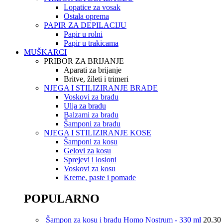
Lopatice za vosak
Ostala oprema
PAPIR ZA DEPILACIJU
Papir u rolni
Papir u trakicama
MUŠKARCI
PRIBOR ZA BRIJANJE
Aparati za brijanje
Britve, žileti i trimeri
NJEGA I STILIZIRANJE BRADE
Voskovi za bradu
Ulja za bradu
Balzami za bradu
Šamponi za bradu
NJEGA I STILIZIRANJE KOSE
Šamponi za kosu
Gelovi za kosu
Sprejevi i losioni
Voskovi za kosu
Kreme, paste i pomade
POPULARNO
Šampon za kosu i bradu Homo Nostrum - 330 ml
20.30