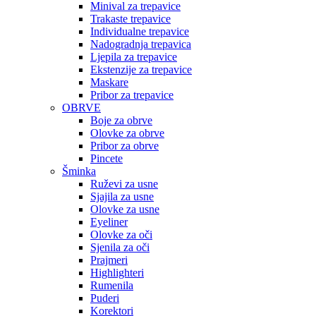
Minival za trepavice
Trakaste trepavice
Individualne trepavice
Nadogradnja trepavica
Ljepila za trepavice
Ekstenzije za trepavice
Maskare
Pribor za trepavice
OBRVE
Boje za obrve
Olovke za obrve
Pribor za obrve
Pincete
Šminka
Ruževi za usne
Sjajila za usne
Olovke za usne
Eyeliner
Olovke za oči
Sjenila za oči
Prajmeri
Highlighteri
Rumenila
Puderi
Korektori