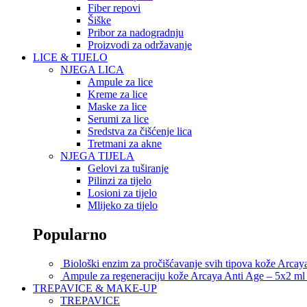
Fiber repovi
Šiške
Pribor za nadogradnju
Proizvodi za održavanje
LICE & TIJELO
NJEGA LICA
Ampule za lice
Kreme za lice
Maske za lice
Serumi za lice
Sredstva za čišćenje lica
Tretmani za akne
NJEGA TIJELA
Gelovi za tuširanje
Pilinzi za tijelo
Losioni za tijelo
Mlijeko za tijelo
Popularno
Biološki enzim za pročišćavanje svih tipova kože Arca
Ampule za regeneraciju kože Arcaya Anti Age – 5x2 m
TREPAVICE & MAKE-UP
TREPAVICE