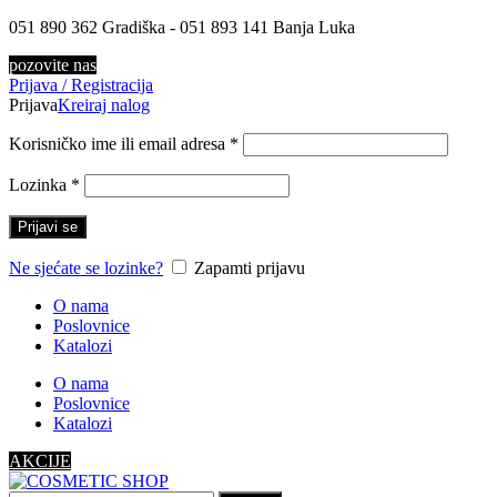
051 890 362 Gradiška - 051 893 141 Banja Luka
pozovite nas
Prijava / Registracija
Prijava
Kreiraj nalog
Korisničko ime ili email adresa
*
Lozinka
*
Prijavi se
Ne sjećate se lozinke?
Zapamti prijavu
O nama
Poslovnice
Katalozi
O nama
Poslovnice
Katalozi
AKCIJE