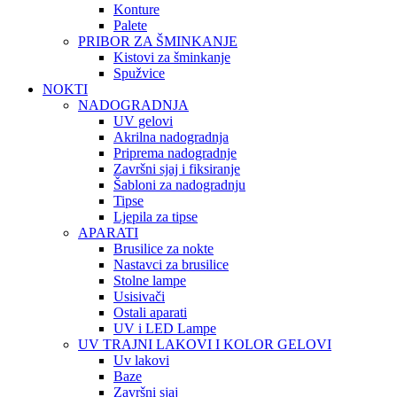
Konture
Palete
PRIBOR ZA ŠMINKANJE
Kistovi za šminkanje
Spužvice
NOKTI
NADOGRADNJA
UV gelovi
Akrilna nadogradnja
Priprema nadogradnje
Završni sjaj i fiksiranje
Šabloni za nadogradnju
Tipse
Ljepila za tipse
APARATI
Brusilice za nokte
Nastavci za brusilice
Stolne lampe
Usisivači
Ostali aparati
UV i LED Lampe
UV TRAJNI LAKOVI I KOLOR GELOVI
Uv lakovi
Baze
Završni sjaj