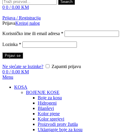
Search
0
0
/
0.00
KM
Prijava / Registracija
Prijava
Kreiraj nalog
Korisničko ime ili email adresa
*
Lozinka
*
Prijavi se
Ne sjećate se lozinke?
Zapamti prijavu
0
0
/
0.00
KM
Menu
KOSA
BOJENJE KOSE
Boje za kosu
Hidrogeni
Blanševi
Kolor pjene
Kolor sprejevi
Proizvodi protv žutila
Uklanjanje boje za kosu