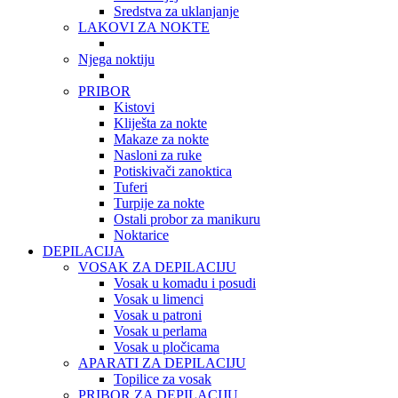
Sredstva za uklanjanje
LAKOVI ZA NOKTE
Njega noktiju
PRIBOR
Kistovi
Kliješta za nokte
Makaze za nokte
Nasloni za ruke
Potiskivači zanoktica
Tuferi
Turpije za nokte
Ostali probor za manikuru
Noktarice
DEPILACIJA
VOSAK ZA DEPILACIJU
Vosak u komadu i posudi
Vosak u limenci
Vosak u patroni
Vosak u perlama
Vosak u pločicama
APARATI ZA DEPILACIJU
Topilice za vosak
PRIBOR ZA DEPILACIJU