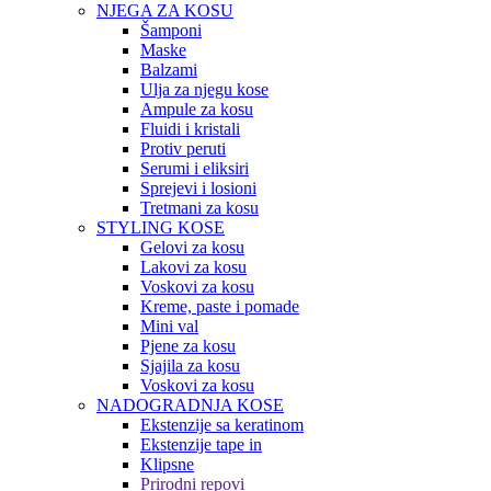
NJEGA ZA KOSU
Šamponi
Maske
Balzami
Ulja za njegu kose
Ampule za kosu
Fluidi i kristali
Protiv peruti
Serumi i eliksiri
Sprejevi i losioni
Tretmani za kosu
STYLING KOSE
Gelovi za kosu
Lakovi za kosu
Voskovi za kosu
Kreme, paste i pomade
Mini val
Pjene za kosu
Sjajila za kosu
Voskovi za kosu
NADOGRADNJA KOSE
Ekstenzije sa keratinom
Ekstenzije tape in
Klipsne
Prirodni repovi