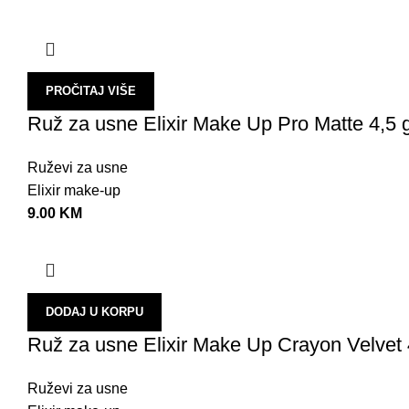
PROČITAJ VIŠE
Ruž za usne Elixir Make Up Pro Matte 4,5 
Ruževi za usne
Elixir make-up
9.00
KM
DODAJ U KORPU
Ruž za usne Elixir Make Up Crayon Velvet 
Ruževi za usne