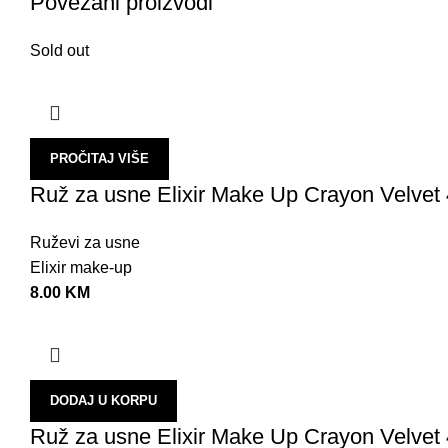
Povezani proizvodi
Sold out
PROČITAJ VIŠE
Ruž za usne Elixir Make Up Crayon Velvet 
Ruževi za usne
Elixir make-up
8.00
KM
DODAJ U KORPU
Ruž za usne Elixir Make Up Crayon Velvet 