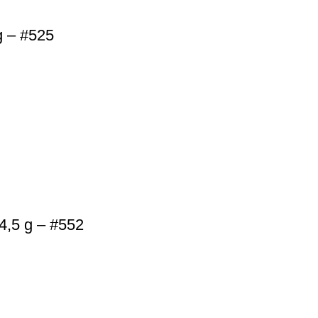
g – #525
4,5 g – #552