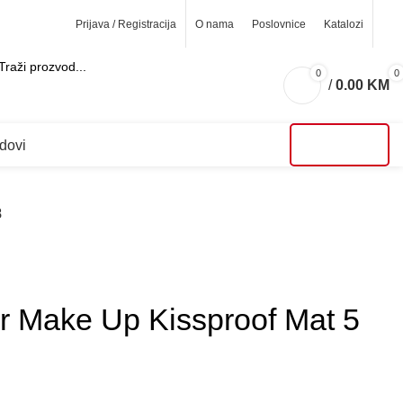
Prijava / Registracija
O nama
Poslovnice
Katalozi
0
0
/
0.00
KM
ARCH
dovi
AKCIJE
8
xir Make Up Kissproof Mat 5