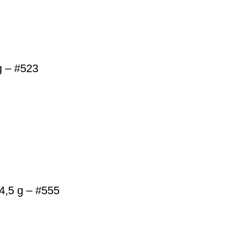
g – #523
4,5 g – #555