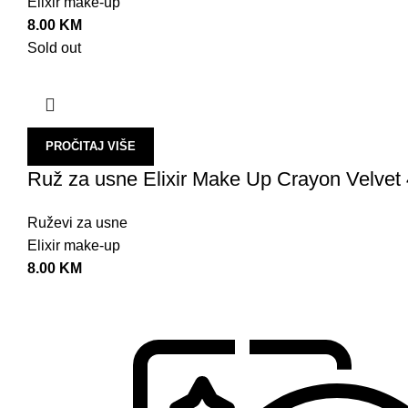
Elixir make-up
8.00
KM
Sold out
PROČITAJ VIŠE
Ruž za usne Elixir Make Up Crayon Velvet 
Ruževi za usne
Elixir make-up
8.00
KM