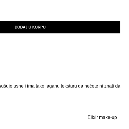
DODAJ U KORPU
sušuje usne i ima tako laganu teksturu da nećete ni znati da
Elixir make-up