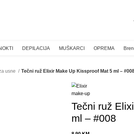
SE
NOKTI
DEPILACIJA
MUŠKARCI
OPREMA
Bren
za usne
Tečni ruž Elixir Make Up Kissproof Mat 5 ml – #00
Tečni ruž Eli
ml – #008
8.90
KM