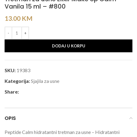
Vanila 15 ml – #800
13.00
KM
DODAJ U KORPU
SKU:
19383
Kategorija:
Sjajila za usne
Share:
OPIS
Peptide Calm hidratantni tretman za usne – Hidratantni