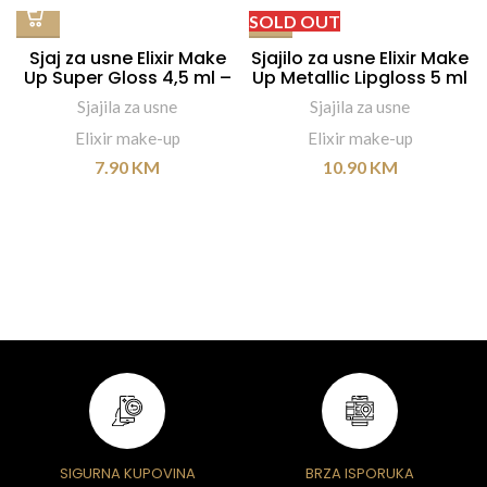
SOLD OUT
Sjaj za usne Elixir Make
Sjajilo za usne Elixir Make
Up Super Gloss 4,5 ml –
Up Metallic Lipgloss 5 ml
#93
– #471
Sjajila za usne
Sjajila za usne
Elixir make-up
Elixir make-up
7.90
KM
10.90
KM
SIGURNA KUPOVINA
BRZA ISPORUKA