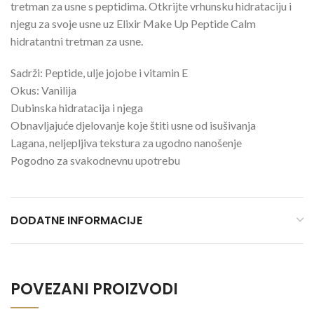
tretman za usne s peptidima. Otkrijte vrhunsku hidrataciju i
njegu za svoje usne uz Elixir Make Up Peptide Calm
hidratantni tretman za usne.
Sadrži: Peptide, ulje jojobe i vitamin E
Okus: Vanilija
Dubinska hidratacija i njega
Obnavljajuće djelovanje koje štiti usne od isušivanja
Lagana, neljepljiva tekstura za ugodno nanošenje
Pogodno za svakodnevnu upotrebu
DODATNE INFORMACIJE
POVEZANI PROIZVODI