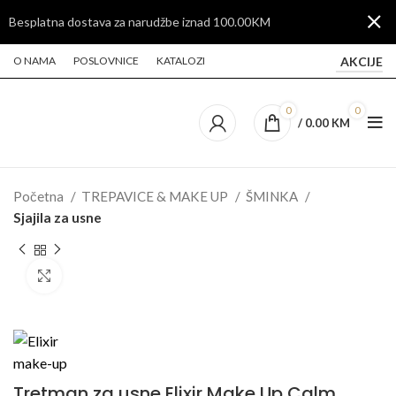
Besplatna dostava za narudžbe iznad 100.00KM
AKCIJE
O NAMA
POSLOVNICE
KATALOZI
0
0
/
0.00
KM
Početna
TREPAVICE & MAKE UP
ŠMINKA
Sjajila za usne
Click to enlarge
Tretman za usne Elixir Make Up Calm