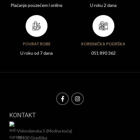
Plaćanje pouzećem i online
U roku 2 dana
POVRAT ROBE
KORISNIČKA PODRŠKA
U roku od 7 dana
051 890 362
KONTAKT
Vidovdanska 5 (Modna kuća)
78400 Gradiška